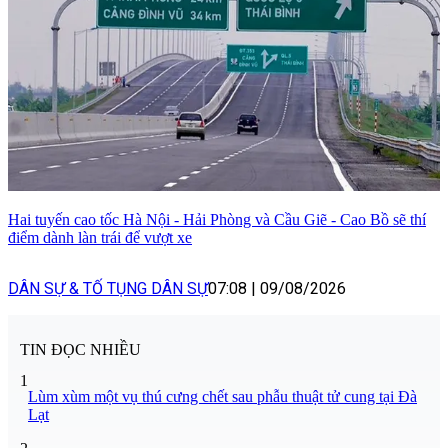
Hai tuyến cao tốc Hà Nội - Hải Phòng và Cầu Giẽ - Cao Bồ sẽ thí
điểm dành làn trái để vượt xe
DÂN SỰ & TỐ TỤNG DÂN SỰ
07:08
|
09/08/2026
TIN ĐỌC NHIỀU
1
Lùm xùm một vụ thú cưng chết sau phẫu thuật tử cung tại Đà
Lạt