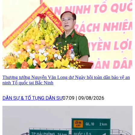
Thượng tướng Nguyễn Văn Long dự Ngày hội toàn dân bảo vệ an
ninh Tổ quốc tại Bắc Ninh
DÂN SỰ & TỐ TỤNG DÂN SỰ
07:09
|
09/08/2026