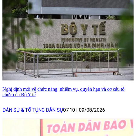
Nghị định mới về chức năng, nhiệm vụ, quyền hạn và cơ cấu tổ
chức của Bộ Y tế
DÂN SỰ & TỐ TỤNG DÂN SỰ
07:10
|
09/08/2026