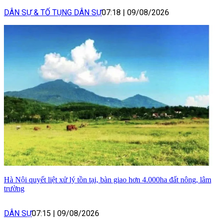
DÂN SỰ & TỐ TỤNG DÂN SỰ
07:18
|
09/08/2026
Hà Nội quyết liệt xử lý tồn tại, bàn giao hơn 4.000ha đất nông, lâm
trường
DÂN SỰ
07:15
|
09/08/2026