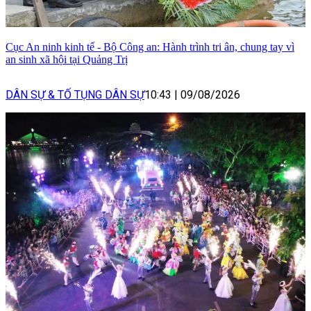
Cục An ninh kinh tế - Bộ Công an: Hành trình tri ân, chung tay vì
an sinh xã hội tại Quảng Trị
DÂN SỰ & TỐ TỤNG DÂN SỰ
10:43
|
09/08/2026