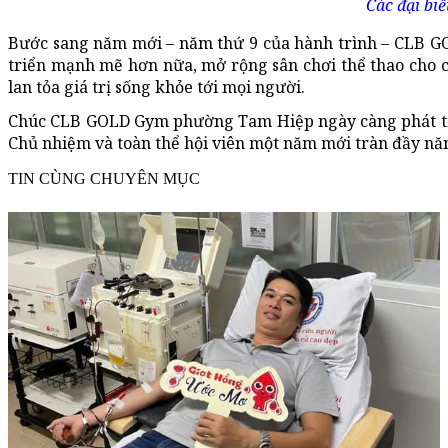
Các đại biể
Bước sang năm mới – năm thứ 9 của hành trình – CLB G
triển mạnh mẽ hơn nữa, mở rộng sân chơi thể thao cho c
lan tỏa giá trị sống khỏe tới mọi người.
Chúc CLB GOLD Gym phường Tam Hiệp ngày càng phát triể
Chủ nhiệm và toàn thể hội viên một năm mới tràn đầy năn
TIN CÙNG CHUYÊN MỤC