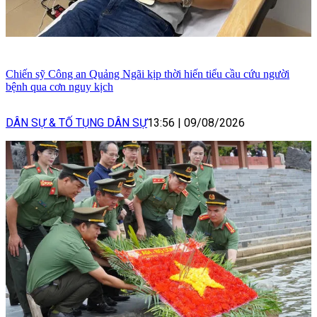
Chiến sỹ Công an Quảng Ngãi kịp thời hiến tiểu cầu cứu người
bệnh qua cơn nguy kịch
DÂN SỰ & TỐ TỤNG DÂN SỰ
13:56
|
09/08/2026