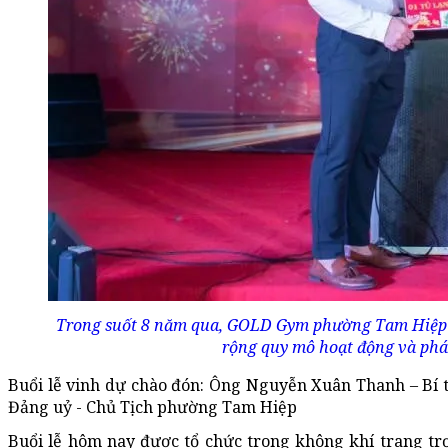
Trong suốt 8 năm qua, GOLD Gym phường Tam Hiệp 
rộng quy mô hoạt động và phát
Buổi lễ vinh dự chào đón: Ông Nguyễn Xuân Thanh – Bí
Đảng uỷ - Chủ Tịch phường Tam Hiệp
Buổi lễ hôm nay được tổ chức trong không khí trang tr