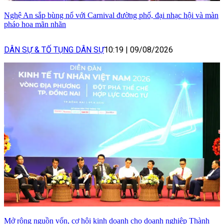
Nghệ An sắp bùng nổ với Carnival đường phố, đại nhạc hội và màn
pháo hoa mãn nhãn
DÂN SỰ & TỐ TỤNG DÂN SỰ
10:19
|
09/08/2026
Mở rộng nguồn vốn, cơ hội kinh doanh cho doanh nghiệp Thành