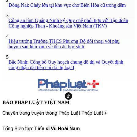
2
Đồng Nai: Cháy lớn tại khu vực chợ Biên Hòa cũ trong đêm
3
Công an tỉnh Quảng Ninh ký Quy chế phối hợp với Tập đoàn
Công nghiệp Than - Khoáng sản Việt Nam (TKV)
4
Hiệu trưởng Trường THCS Phương Độ đối thoại với phụ
huynh sau lùm xùm về tiền ăn học sinh
5
Bắc Ninh: Công bố Quy hoạch chung đô thị và Quyết định
công nhận đạt tiêu chí đô thị loại I
BÁO PHÁP LUẬT VIỆT NAM
Chuyên trang truyền thông Pháp Luật Pháp Luật +
Tổng Biên tập:
Tiến sĩ Vũ Hoài Nam