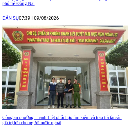
phố trẻ Đồng Nai
DÂN SỰ
07:39
|
09/08/2026
Công an phường Thanh Liệt phối hợp tìm kiếm và trao trả tài sản
giá trị lớn cho người nước ngoài