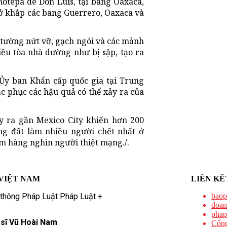
otepa de Don Luis, tại bang Oaxaca,
 ở khắp các bang Guerrero, Oaxaca và
tường nứt vỡ, gạch ngói và các mảnh
iều tòa nhà dường như bị sập, tạo ra
Ủy ban Khẩn cấp quốc gia tại Trung
c phục các hậu quả có thể xảy ra của
y ra gần Mexico City khiến hơn 200
ộng đất làm nhiều người chết nhất ở
m hàng nghìn người thiệt mạng./.
VIỆT NAM
LIÊN KẾ
 thông Pháp Luật Pháp Luật +
baop
doan
phap
 sĩ Vũ Hoài Nam
Cổng