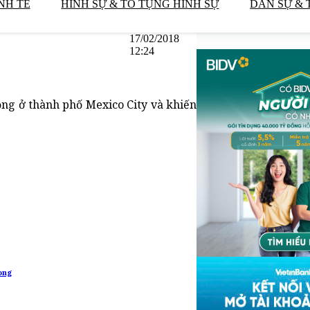
NH TẾ
HÌNH SỰ & TỐ TỤNG HÌNH SỰ
DÂN SỰ & 
17/02/2018
12:24
ng ở thành phố Mexico City và khiến
vong