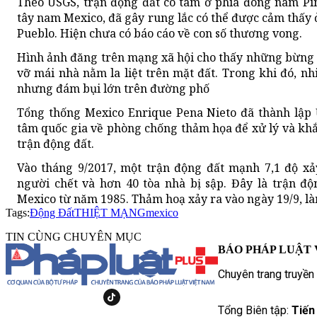
Theo USGS, trận động đất có tâm ở phía đông nam Pin
tây nam Mexico, đã gây rung lắc có thể được cảm thấy
Pueblo. Hiện chưa có báo cáo về con số thương vong.
Hình ảnh đăng trên mạng xã hội cho thấy những bừng 
vỡ mái nhà nằm la liệt trên mặt đất. Trong khi đó, nh
nhưng đám bụi lớn trên đường phố
Tổng thống Mexico Enrique Pena Nieto đã thành lập 
tâm quốc gia về phòng chống thảm họa để xử lý và khắ
trận động đất.
Vào tháng 9/2017, một trận động đất mạnh 7,1 độ xả
người chết và hơn 40 tòa nhà bị sập. Đây là trận đ
Mexico từ năm 1985. Thảm hoạ xảy ra vào ngày 19/9, là
Tags:
Động Đất
THIỆT MẠNG
mexico
TIN CÙNG CHUYÊN MỤC
BÁO PHÁP LUẬT 
Chuyên trang truyền
Tổng Biên tập:
Tiến