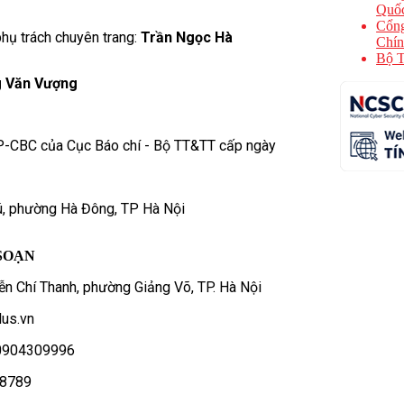
Quốc
Cổng
hụ trách chuyên trang:
Trần Ngọc Hà
Chín
Bộ T
 Văn Vượng
P-CBC của Cục Báo chí - Bộ TT&TT cấp ngày
ú, phường Hà Đông, TP Hà Nội
SOẠN
n Chí Thanh, phường Giảng Võ, TP. Hà Nội
us.vn
- 0904309996
78789