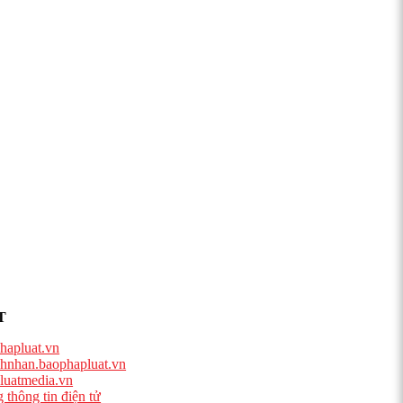
T
hapluat.vn
hnhan.baophapluat.vn
luatmedia.vn
 thông tin điện tử