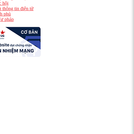
 hội
 thông tin điện tử
h phủ
ư pháp