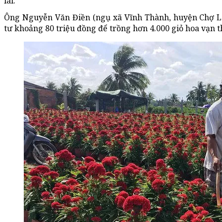
lái.
Ông Nguyễn Văn Điền (ngụ xã Vĩnh Thành, huyện Chợ Lác
tư khoảng 80 triệu đồng để trồng hơn 4.000 giỏ hoa vạn t