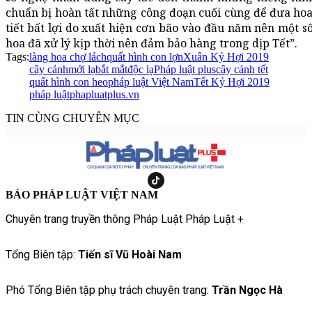
chuẩn bị hoàn tất những công đoạn cuối cùng để đưa hoa,
tiết bất lợi do xuất hiện cơn bão vào đầu năm nên một s
hoa đã xử lý kịp thời nên đảm bảo hàng trong dịp Tết”.
Tags:
làng hoa chợ lách
quất hình con lợn
Xuân Kỷ Hợi 2019
cây cảnh
mới lạ
bắt mắt
độc lạ
Pháp luật plus
cây cảnh tết
quất hình con heo
pháp luật Việt Nam
Tết Kỷ Hợi 2019
pháp luật
phapluatplus.vn
TIN CÙNG CHUYÊN MỤC
BÁO PHÁP LUẬT VIỆT NAM
Chuyên trang truyền thông Pháp Luật Pháp Luật +
Tổng Biên tập:
Tiến sĩ Vũ Hoài Nam
Phó Tổng Biên tập phụ trách chuyên trang:
Trần Ngọc Hà