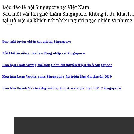
Độc đáo lễ hội Singapore tại Việt Nam
Sau một vài lần ghé thăm Singapore, không ít du khách 
tại Hà Nội đã khiến rất nhiều người ngạc nhiên vì những đ
Đạo luật tuyên chiến tin giả tại Singapore
Nỗi khổ ăn uống của lao động nhập cư Singapore
Hoa hậu Loan Vương thả dáng bên du thuyền triệu đô ở Singapore
Hoa hậu Loan Vương sang Singapore dự triển lãm du thuyền 2019
Hoa hậu Huỳnh Vy xinh đẹp với bộ ảnh streetstyle “lạc lối” ở Singapore