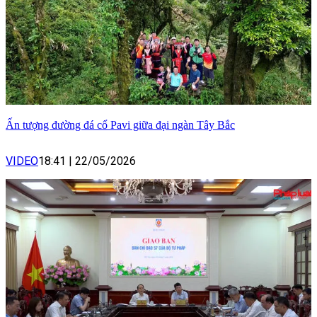
Ấn tượng đường đá cổ Pavi giữa đại ngàn Tây Bắc
VIDEO
18:41
|
22/05/2026