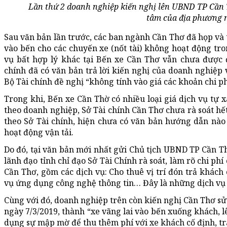
Lần thứ 2 doanh nghiệp kiến nghị lên UBND TP Cần T
tâm của địa phương 
Sau văn bản lần trước, các ban ngành Cần Thơ đã họp và t
vào bến cho các chuyến xe (nốt tài) không hoạt động tro
vụ bất hợp lý khác tại Bến xe Cần Thơ vẫn chưa được đ
chính đã có văn bản trả lời kiến nghị của doanh nghiệp 
Bộ Tài chính đề nghị “không tính vào giá các khoản chi ph
Trong khi, Bến xe Cần Thờ có nhiều loại giá dịch vụ tự x
theo doanh nghiệp, Sở Tài chính Cần Thơ chưa rà soát hế
theo Sở Tài chính, hiện chưa có văn bản hướng dẫn nào 
hoạt động vận tải.
Do đó, tại văn bản mới nhất gửi Chủ tịch UBND TP Cần T
lãnh đạo tỉnh chỉ đạo Sở Tài Chính rà soát, làm rõ chi phí 
Cần Thơ, gồm các dịch vụ: Cho thuê vị trí đón trả khách 
vụ ứng dụng công nghệ thông tin… Đây là những dịch vụ c
Cùng với đó, doanh nghiệp trên còn kiến nghị Cần Thơ sử
ngày 7/3/2019, thành “xe vãng lai vào bến xuống khách, l
dụng sự mập mờ để thu thêm phí với xe khách cố định, tr