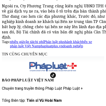
Ngoài ra, Cty Phương Trang cũng kiến nghị UBND TPH 
về giá dịch vụ xe ra, vào bến ô tô trên địa bàn thành ph
Thơ đang cao hơn các địa phương khác, Trước đó, như
nghiệp kinh doanh xe khách tại Bến xe trung tâm TP Cần 
bất hợp lý, chồng chéo tại bến xe này lên lãnh đạo địa
sau đó, Bộ Tài chính đã có văn bản đề nghị phía Cần T
định.
Tags:
nhiều giá
vận tải
chi phí
Pháp luật plus
hành khách
bến xe
pháp luật Việt Nam
phapluatplus.vn
doanh nghiệp
TIN CÙNG CHUYÊN MỤC
BÁO PHÁP LUẬT VIỆT NAM
Chuyên trang truyền thông Pháp Luật Pháp Luật +
Tổng Biên tập:
Tiến sĩ Vũ Hoài Nam