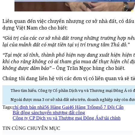
Liên quan đến việc chuyển nhượng cơ sở nhà đất, có dấu 
dựng Việt Nam cho cho biết:
“Giá trị của các cơ sở nhà đất trong những trường hợp nêu 
lại của mảnh đất có mặt tiền tại vị trí trung tâm Thủ đô.”
“Tại một số tỉnh, thành phố hiện nay đang xuất hiện hiện
khi cho rằng không có ai tham gia mua để thực hiện chỉ 
không được đảm bảo”
– Ông Trần Ngọc hùng cho biết.
Chúng tôi đang liên hệ với các đơn vị có liên quan và sẽ ti
Theo tìm hiểu, Công ty Cổ phần Dịch vụ và Thương mại Đông Á có đ
Ngoài được mua 3 cơ sở nhà đất nêu trên, doanh nghiệp này còn đư
Tags:
chỉ định bán nhà
56 Hàng Gai
46 Hàng Trống
số 7 Đội Cấn
Bất động sản
chuyển nhượng đất công
Công ty CP Dịch vụ và Thương mại Đông Á
sở tài chính
TIN CÙNG CHUYÊN MỤC