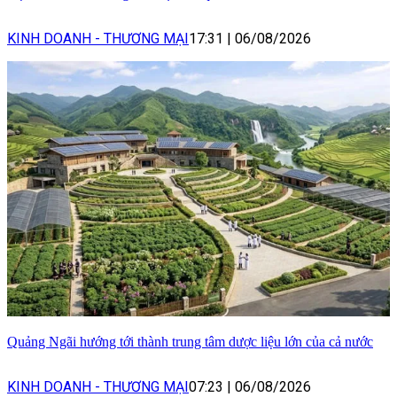
KINH DOANH - THƯƠNG MẠI
17:31
|
06/08/2026
Quảng Ngãi hướng tới thành trung tâm dược liệu lớn của cả nước
KINH DOANH - THƯƠNG MẠI
07:23
|
06/08/2026