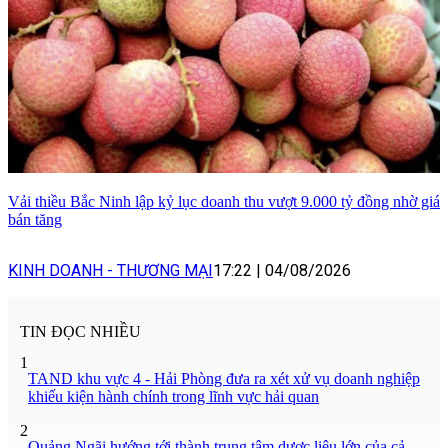
Vải thiều Bắc Ninh lập kỷ lục doanh thu vượt 9.000 tỷ đồng nhờ giá
bán tăng
KINH DOANH - THƯƠNG MẠI
17:22
|
04/08/2026
TIN ĐỌC NHIỀU
1
TAND khu vực 4 - Hải Phòng đưa ra xét xử vụ doanh nghiệp
khiếu kiện hành chính trong lĩnh vực hải quan
2
Quảng Ngãi hướng tới thành trung tâm dược liệu lớn của cả