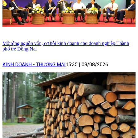
Mở rộng nguồn vốn, cơ hội kinh doanh cho doanh nghiệp Thành
phố trẻ Đồng Nai
KINH DOANH - THƯƠNG MẠI
15:35
|
08/08/2026