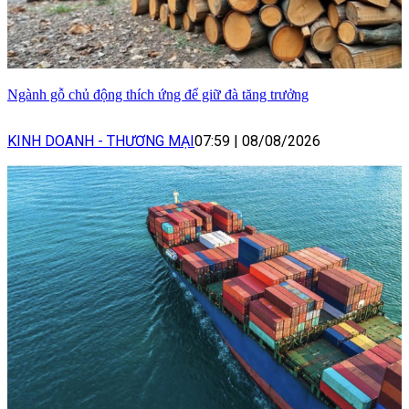
Ngành gỗ chủ động thích ứng để giữ đà tăng trưởng
KINH DOANH - THƯƠNG MẠI
07:59
|
08/08/2026