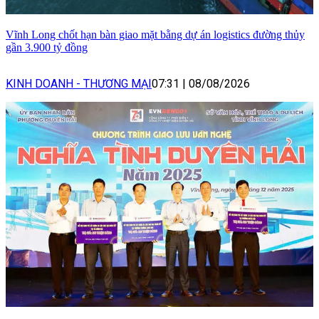
Vĩnh Long chốt hạn bàn giao mặt bằng dự án logistics đường thủy
gần 3.900 tỷ đồng
KINH DOANH - THƯƠNG MẠI
07:31
|
08/08/2026