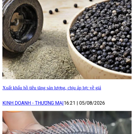
Xuất khẩu hồ tiêu tăng sản lượng, chịu áp lực về giá
KINH DOANH - THƯƠNG MẠI
16:21
|
05/08/2026