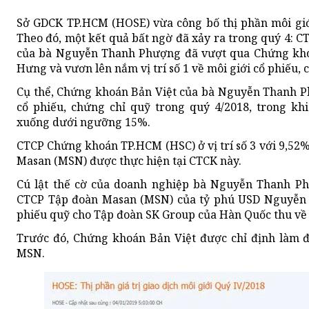
Sở GDCK TP.HCM (HOSE) vừa công bố thị phần môi giớ
Theo đó, một kết quả bất ngờ đã xảy ra trong quý 4: C
của bà Nguyễn Thanh Phượng đã vượt qua Chứng kho
Hưng và vươn lên nắm vị trí số 1 về môi giới cổ phiếu, 
Cụ thể, Chứng khoán Bản Việt của bà Nguyễn Thanh P
cổ phiếu, chứng chỉ quỹ trong quý 4/2018, trong kh
xuống dưới ngưỡng 15%.
CTCP Chứng khoán TP.HCM (HSC) ở vị trí số 3 với 9,52% 
Masan (MSN) được thực hiện tại CTCK này.
Cú lật thế cờ của doanh nghiệp bà Nguyễn Thanh P
CTCP Tập đoàn Masan (MSN) của tỷ phú USD Nguyễn 
phiếu quỹ cho Tập đoàn SK Group của Hàn Quốc thu về 
Trước đó, Chứng khoán Bản Việt được chỉ định làm đạ
MSN.