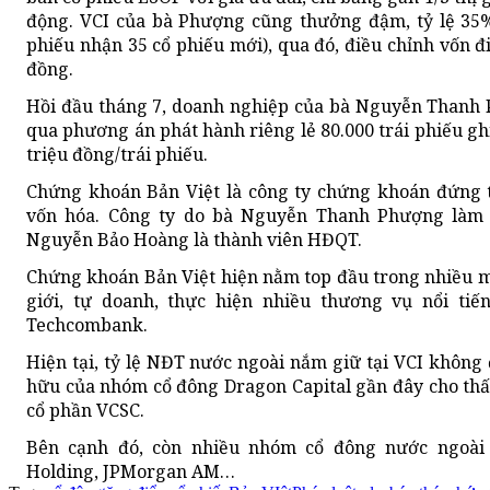
động. VCI của bà Phượng cũng thưởng đậm, tỷ lệ 35%
phiếu nhận 35 cổ phiếu mới), qua đó, điều chỉnh vốn đi
đồng.
Hồi đầu tháng 7, doanh nghiệp của bà Nguyễn Thanh P
qua phương án phát hành riêng lẻ 80.000 trái phiếu gh
triệu đồng/trái phiếu.
Chứng khoán Bản Việt là công ty chứng khoán đứng th
vốn hóa. Công ty do bà Nguyễn Thanh Phượng làm 
Nguyễn Bảo Hoàng là thành viên HĐQT.
Chứng khoán Bản Việt hiện nằm top đầu trong nhiều mả
giới, tự doanh, thực hiện nhiều thương vụ nổi ti
Techcombank.
Hiện tại, tỷ lệ NĐT nước ngoài nắm giữ tại VCI không
hữu của nhóm cổ đông Dragon Capital gần đây cho th
cổ phần VCSC.
Bên cạnh đó, còn nhiều nhóm cổ đông nước ngoà
Holding, JPMorgan AM…