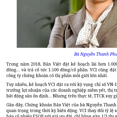
Bà Nguyễn Thanh Ph
Trong năm 2018, Bản Việt đặt kế hoạch lãi hơn 1.00
đồng… và trả cổ tức 1.500 đồng/cổ phần. VCI cũng đặt 
công ty chứng khoán có thị phần môi giới lớn nhất.
Tuy nhiên, kế hoạch VCI đặt ra với kỳ vọng chỉ số VN-I
trưởng lợi nhuận của các doanh nghiệp niêm yết, thị t
bất động sản ổn định… Nhưng trên thực tế, TTCK suy 
Gần đây, Chứng khoán Bản Việt của bà Nguyễn Thanh
quan trọng trong thời kỳ biến động. VCI thay đổi tỷ lệ
bán cổ phiếu ESOP với giá ưu đãi, chỉ bằng gần 1/3 thị