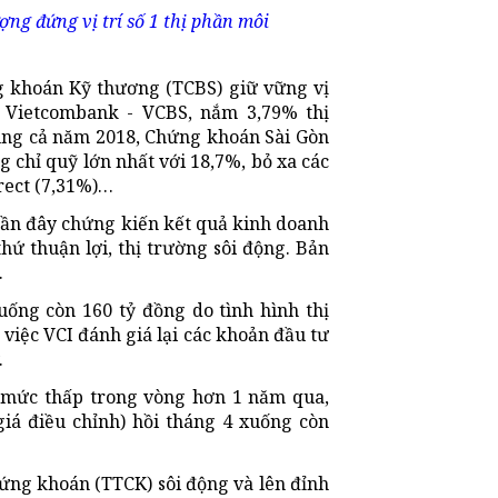
g đứng vị trí số 1 thị phần môi
g khoán Kỹ thương (TCBS) giữ vững vị
K Vietcombank - VCBS, nắm 3,79% thị
ung cả năm 2018, Chứng khoán Sài Gòn
g chỉ quỹ lớn nhất với 18,7%, bỏ xa các
rect (7,31%)…
n đây chứng kiến kết quả kinh doanh
ứ thuận lợi, thị trường sôi động. Bản
.
ống còn 160 tỷ đồng do tình hình thị
việc VCI đánh giá lại các khoản đầu tư
.
 mức thấp trong vòng hơn 1 năm qua,
iá điều chỉnh) hồi tháng 4 xuống còn
ứng khoán (TTCK) sôi động và lên đỉnh