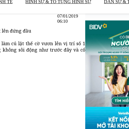
NH TẾ
HÌNH SỰ & TỐ TỤNG HÌNH SỰ
DÂN SỰ & 
07/01/2019
06:10
t lên đứng đầu
m cú lật thế cờ vươn lên vị trí số 1
g không sôi động như trước đây và cổ