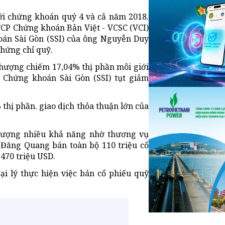
i chứng khoán quý 4 và cả năm 2018.
TCP Chứng khoán Bản Việt - VCSC (VCI)
án Sài Gòn (SSI) của ông Nguyễn Duy
chứng chỉ quỹ.
hượng chiếm 17,04% thị phần môi giới
i Chứng khoán Sài Gòn (SSI) tụt giảm
thị phần. giao dịch thỏa thuận lớn của
hượng nhiều khả năng nhờ thương vụ
Đăng Quang bán toàn bộ 110 triệu cổ
470 triệu USD.
i lý thực hiện việc bán cổ phiếu quỹ