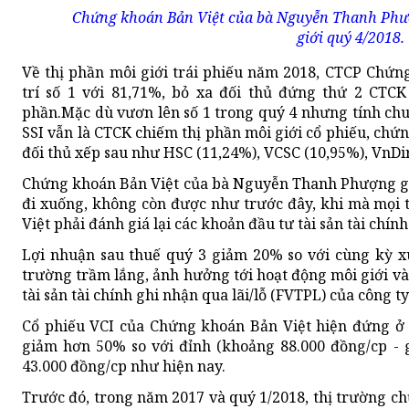
Chứng khoán Bản Việt của bà Nguyễn Thanh Phượn
giới quý 4/2018.
Về thị phần môi giới trái phiếu năm 2018, CTCP Chứn
trí số 1 với 81,71%, bỏ xa đối thủ đứng thứ 2 CTC
phần.Mặc dù vươn lên số 1 trong quý 4 nhưng tính ch
SSI vẫn là CTCK chiếm thị phần môi giới cổ phiếu, chứn
đối thủ xếp sau như HSC (11,24%), VCSC (10,95%), VnDi
Chứng khoán Bản Việt của bà Nguyễn Thanh Phượng gầ
đi xuống, không còn được như trước đây, khi mà mọi th
Việt phải đánh giá lại các khoản đầu tư tài sản tài chính
Lợi nhuận sau thuế quý 3 giảm 20% so với cùng kỳ xu
trường trầm lắng, ảnh hưởng tới hoạt động môi giới và 
tài sản tài chính ghi nhận qua lãi/lỗ (FVTPL) của công ty
Cổ phiếu VCI của Chứng khoán Bản Việt hiện đứng ở
giảm hơn 50% so với đỉnh (khoảng 88.000 đồng/cp - g
43.000 đồng/cp như hiện nay.
Trước đó, trong năm 2017 và quý 1/2018, thị trường ch