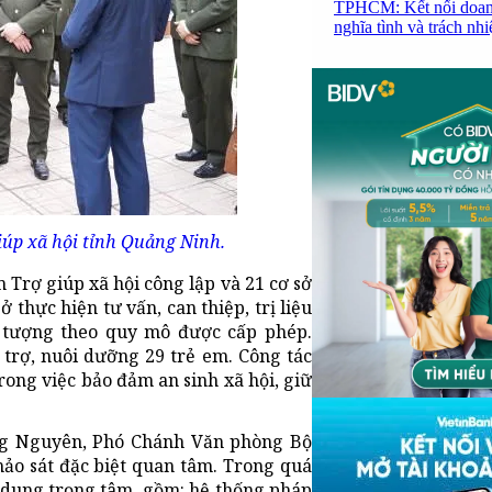
TPHCM: Kết nối doanh
nghĩa tình và trách nh
iúp xã hội tỉnh Quảng Ninh.
 Trợ giúp xã hội công lập và 21 cơ sở
 thực hiện tư vấn, can thiệp, trị liệu
i tượng theo quy mô được cấp phép.
 trợ, nuôi dưỡng 29 trẻ em. Công tác
rong việc bảo đảm an sinh xã hội, giữ
ồng Nguyên, Phó Chánh Văn phòng Bộ
ảo sát đặc biệt quan tâm. Trong quá
ội dung trọng tâm, gồm: hệ thống pháp