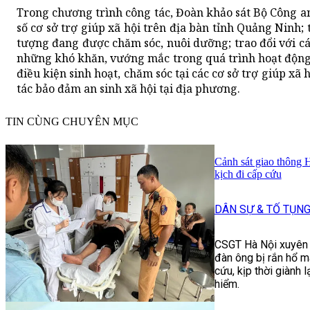
Trong chương trình công tác, Đoàn khảo sát Bộ Công an 
số cơ sở trợ giúp xã hội trên địa bàn tỉnh Quảng Ninh; 
tượng đang được chăm sóc, nuôi dưỡng; trao đổi với cá
những khó khăn, vướng mắc trong quá trình hoạt động,
điều kiện sinh hoạt, chăm sóc tại các cơ sở trợ giúp xã 
tác bảo đảm an sinh xã hội tại địa phương.
TIN CÙNG CHUYÊN MỤC
Cảnh sát giao thông 
kịch đi cấp cứu
DÂN SỰ & TỐ TỤN
CSGT Hà Nội xuyên
đàn ông bị rắn hổ 
cứu, kịp thời giành 
hiểm.