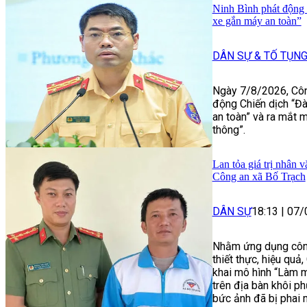
Ninh Bình phát động 
xe gắn máy an toàn”
DÂN SỰ & TỐ TỤN
Ngày 7/8/2026, Công
động Chiến dịch “Đà
an toàn” và ra mắt 
thông”.
Lan tỏa giá trị nhân 
Công an xã Bố Trạch
DÂN SỰ
18:13
|
07/
Nhằm ứng dụng côn
thiết thực, hiệu quả,
khai mô hình “Làm m
trên địa bàn khôi p
bức ảnh đã bị phai 