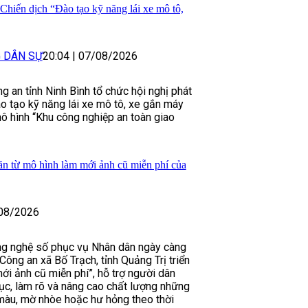
Chiến dịch “Đào tạo kỹ năng lái xe mô tô,
G DÂN SỰ
20:04
|
07/08/2026
 an tỉnh Ninh Bình tổ chức hội nghị phát
o tạo kỹ năng lái xe mô tô, xe gắn máy
mô hình “Khu công nghiệp an toàn giao
văn từ mô hình làm mới ảnh cũ miễn phí của
08/2026
g nghệ số phục vụ Nhân dân ngày càng
 Công an xã Bố Trạch, tỉnh Quảng Trị triển
ới ảnh cũ miễn phí”, hỗ trợ người dân
hục, làm rõ và nâng cao chất lượng những
màu, mờ nhòe hoặc hư hỏng theo thời