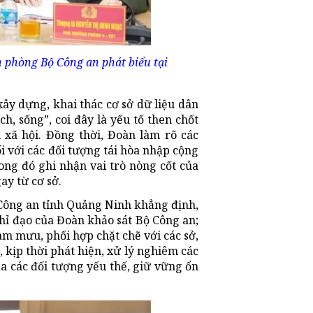
phòng Bộ Công an phát biểu tại
ây dựng, khai thác cơ sở dữ liệu dân
h, sống”, coi đây là yếu tố then chốt
 xã hội. Đồng thời, Đoàn làm rõ các
ối với các đối tượng tái hòa nhập cộng
rong đó ghi nhận vai trò nòng cốt của
ay từ cơ sở.
 Công an tỉnh Quảng Ninh khẳng định,
chỉ đạo của Đoàn khảo sát Bộ Công an;
am mưu, phối hợp chặt chẽ với các sở,
 kịp thời phát hiện, xử lý nghiêm các
a các đối tượng yếu thế, giữ vững ổn