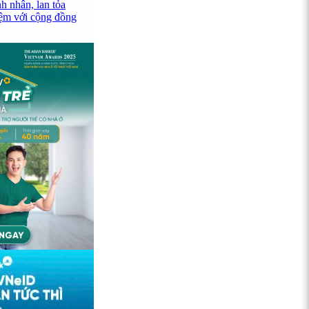
 nhân, lan tỏa
iệm với cộng đồng