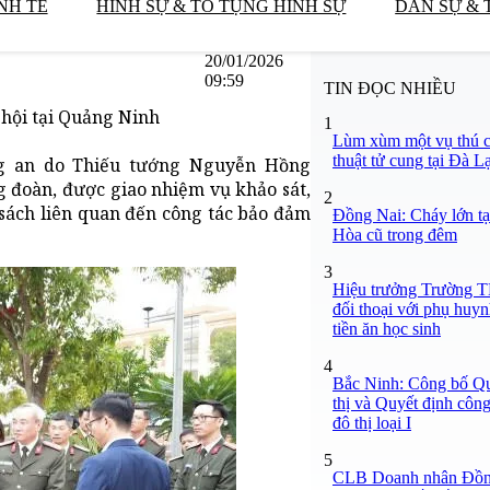
NH TẾ
HÌNH SỰ & TỐ TỤNG HÌNH SỰ
DÂN SỰ & 
20/01/2026
09:59
TIN ĐỌC NHIỀU
 hội tại Quảng Ninh
1
Lùm xùm một vụ thú c
thuật tử cung tại Đà Lạ
ng an do Thiếu tướng Nguyễn Hồng
đoàn, được giao nhiệm vụ khảo sát,
2
h sách liên quan đến công tác bảo đảm
Đồng Nai: Cháy lớn tạ
Hòa cũ trong đêm
3
Hiệu trưởng Trường
đối thoại với phụ huy
tiền ăn học sinh
4
Bắc Ninh: Công bố Q
thị và Quyết định công
đô thị loại I
5
CLB Doanh nhân Đồng