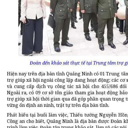
Đoàn đến khảo sát thực tế tại Trung tâm trợ g
Hiện nay trên địa bàn tỉnh Quảng Ninh có 01 Trung tâm
trợ giúp xã hội ngoài công lập đang hoạt động; các cơ sở
và cung cấp dịch vụ công tác xã hội cho 455/686 đố
Ngoài ra, có 09 cơ sở tôn giáo tham gia hoạt động bảo
trợ giúp xã hội thời gian qua đã góp phần quan trọng t
vững ổn định an ninh, trật tự trên địa bàn tỉnh.
Phát biểu tại buổi làm việc, Thiếu tướng Nguyễn H
Công an cho biết, Quảng Ninh là địa bàn được Đoàn kh
trình làm việc, Đoàn tập trung khảo sát, làm rõ các n