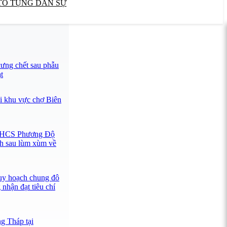
TỐ TỤNG DÂN SỰ
ưng chết sau phẫu
t
i khu vực chợ Biên
 THCS Phương Độ
nh sau lùm xùm về
uy hoạch chung đô
 nhận đạt tiêu chí
 Tháp tại