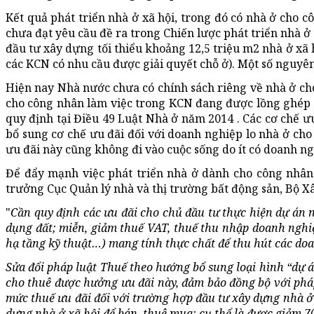
Kết quả phát triển nhà ở xã hội, trong đó có nhà ở cho 
chưa đạt yêu cầu đề ra trong Chiến lược phát triển nhà 
đầu tư xây dựng tối thiểu khoảng 12,5 triệu m2 nhà ở xã 
các KCN có nhu cầu được giải quyết chỗ ở). Một số nguyên
Hiện nay Nhà nước chưa có chính sách riêng về nhà ở ch
cho công nhân làm việc trong KCN đang được lồng ghép v
quy định tại Điều 49 Luật Nhà ở năm 2014 . Các cơ chế ư
bổ sung cơ chế ưu đãi đối với doanh nghiệp lo nhà ở cho 
ưu đãi này cũng không đi vào cuộc sống do ít có doanh ng
Để đẩy mạnh việc phát triển nhà ở dành cho công nhân
trưởng Cục Quản lý nhà và thị trường bất động sản, Bộ X
"
Cần quy định các ưu đãi cho chủ đầu tư thực hiện dự án 
dụng đất; miễn, giảm thuế VAT, thuế thu nhập doanh nghiệ
hạ tầng kỹ thuật…) mang tính thực chất để thu hút các do
Sửa đổi pháp luật Thuế theo hướng bổ sung loại hình “dự á
cho thuê được hưởng ưu đãi này, đảm bảo đồng bộ với pháp
mức thuế ưu đãi đối với trường hợp đầu tư xây dựng nhà ở 
dựng nhà ở xã hội để bán, thuê mua; cụ thể là được giảm 70