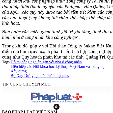
công nhân khu công nghiệp như: Tổng công ty Tài chính p
thu nhập thấp (kinh nghiệm của Philippin, Hàn Quốc), Công
của Mỹ),…các quỹ này được tạo bởi tiền tiết kiệm của côn
cần linh hoạt (vay không thế chấp, thế chấp; thế chấp lãi
linh hoạt.
Nhà nước cần miễn giảm thuế giá trị gia tăng, thuế thu
hành nhà ở công nhân khu công nghiệp
".
Trong khi đó, góp ý với Hội thảo Công ty Sakae Việt N
điểm mô hình quy hoạch phát triển tích hợp công nghiệp 
cũng như Quy hoạch phân khu tại các tỉnh: Quảng Trị, 
Tags:
Đô thị công nghiệp gắn với nhà ở công nhân
Liên hiệp các Hội khoa học kỹ thuật Việt Nam và Tổng hội
Xây dựng
Bộ Xây Dựng
hội thảo
Pháp luật plus
TIN CÙNG CHUYÊN MỤC
BÁO PHÁP LUẬT VIỆT NAM