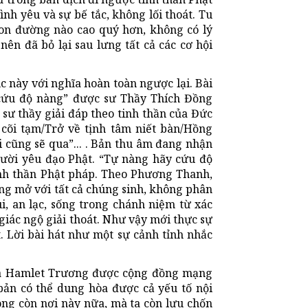
ình yêu và sự bế tắc, không lối thoát. Tu
 con đường nào cao quý hơn, không có lý
nên đã bỏ lại sau lưng tất cả các cơ hội
c này với nghĩa hoàn toàn ngược lại. Bài
 cứu độ nàng” được sư Thầy Thích Đồng
 sư thầy giải đáp theo tinh thần của Đức
 cõi tạm/Trở về tịnh tâm niết bàn/Hồng
 cũng sẽ qua”... . Bản thu âm đang nhận
ười yêu đạo Phật. “Tự nàng hãy cứu độ
inh thần Phật pháp. Theo Phương Thanh,
ộng mở với tất cả chúng sinh, không phân
ui, an lạc, sống trong chánh niệm từ xác
giác ngộ giải thoát. Như vậy mới thực sự
. Lời bài hát như một sự cảnh tỉnh nhắc
của Hamlet Trương được cộng đồng mạng
bản có thể dung hòa được cả yếu tố nội
ông còn nơi này nữa, mà ta còn lưu chốn