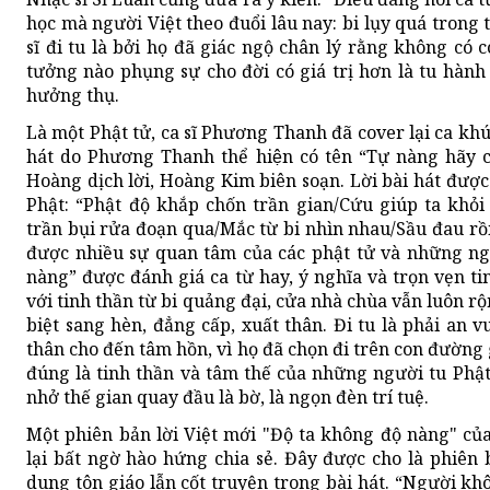
học mà người Việt theo đuổi lâu nay: bi lụy quá trong t
sĩ đi tu là bởi họ đã giác ngộ chân lý rằng không có
tưởng nào phụng sự cho đời có giá trị hơn là tu hành 
hưởng thụ.
Là một Phật tử, ca sĩ Phương Thanh đã cover lại ca khú
hát do Phương Thanh thể hiện có tên “Tự nàng hãy
Hoàng dịch lời, Hoàng Kim biên soạn. Lời bài hát được
Phật: “Phật độ khắp chốn trần gian/Cứu giúp ta khỏi
trần bụi rửa đoạn qua/Mắc từ bi nhìn nhau/Sầu đau rồi
được nhiều sự quan tâm của các phật tử và những ng
nàng” được đánh giá ca từ hay, ý nghĩa và trọn vẹn t
với tinh thần từ bi quảng đại, cửa nhà chùa vẫn luôn r
biệt sang hèn, đẳng cấp, xuất thân. Đi tu là phải an v
thân cho đến tâm hồn, vì họ đã chọn đi trên con đường 
đúng là tinh thần và tâm thế của những người tu Phật
nhở thế gian quay đầu là bờ, là ngọn đèn trí tuệ.
Một phiên bản lời Việt mới "Độ ta không độ nàng" 
lại bất ngờ hào hứng chia sẻ. Đây được cho là phiên 
dung tôn giáo lẫn cốt truyện trong bài hát. “Người kh