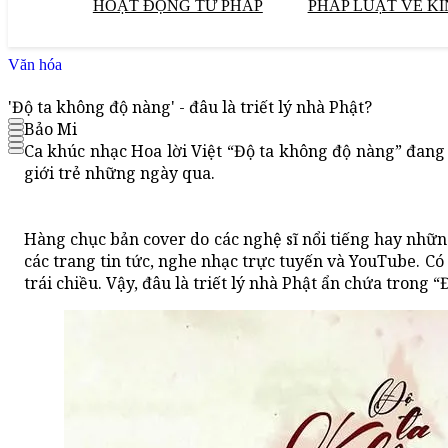
HOẠT ĐỘNG TƯ PHÁP
PHÁP LUẬT VỀ KI
Văn hóa
'Độ ta không độ nàng' - đâu là triết lý nhà Phật?
Bảo Mi
Ca khúc nhạc Hoa lời Việt “Độ ta không độ nàng” đang
giới trẻ những ngày qua.
Hàng chục bản cover do các nghệ sĩ nổi tiếng hay nhữn
các trang tin tức, nghe nhạc trực tuyến và YouTube. Có
trái chiều. Vậy, đâu là triết lý nhà Phật ẩn chứa trong 