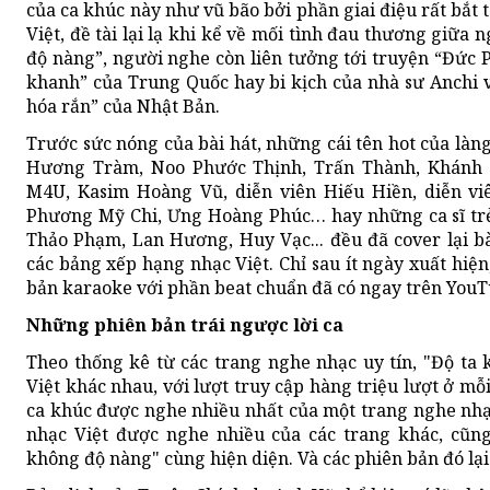
của ca khúc này như vũ bão bởi phần giai điệu rất bắt 
Việt, đề tài lại lạ khi kể về mối tình đau thương giữa
độ nàng”, người nghe còn liên tưởng tới truyện “Đức 
khanh” của Trung Quốc hay bi kịch của nhà sư Anchi 
hóa rắn” của Nhật Bản.
Trước sức nóng của bài hát, những cái tên hot của là
Hương Tràm, Noo Phước Thịnh, Trấn Thành, Khánh
M4U, Kasim Hoàng Vũ, diễn viên Hiếu Hiền, diễn vi
Phương Mỹ Chi, Ưng Hoàng Phúc… hay những ca sĩ trẻ
Thảo Phạm, Lan Hương, Huy Vạc... đều đã cover lại bà
các bảng xếp hạng nhạc Việt. Chỉ sau ít ngày xuất hiệ
bản karaoke với phần beat chuẩn đã có ngay trên YouT
Những phiên bản trái ngược lời ca
Theo thống kê từ các trang nghe nhạc uy tín, "Độ ta 
Việt khác nhau, với lượt truy cập hàng triệu lượt ở mỗ
ca khúc được nghe nhiều nhất của một trang nghe nhạc
nhạc Việt được nghe nhiều của các trang khác, cũng
không độ nàng" cùng hiện diện. Và các phiên bản đó lại 