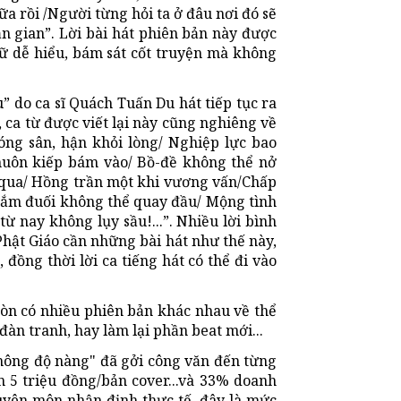
ữa rồi /Người từng hỏi ta ở đâu nơi đó sẽ
ần gian”. Lời bài hát phiên bản này được
ữ dễ hiểu, bám sát cốt truyện mà không
” do ca sĩ Quách Tuấn Du hát tiếp tục ra
 ca từ được viết lại này cũng nghiêng về
hóng sân, hận khỏi lòng/ Nghiệp lực bao
uôn kiếp bám vào/ Bồ-đề không thể nở
ó qua/ Hồng trần một khi vương vấn/Chấp
 Đắm đuối không thể quay đầu/ Mộng tình
từ nay không lụy sầu!...”. Nhiều lời bình
“Phật Giáo cần những bài hát như thế này,
 đồng thời lời ca tiếng hát có thể đi vào
còn có nhiều phiên bản khác nhau về thể
đàn tranh, hay làm lại phần beat mới...
hông độ nàng" đã gởi công văn đến từng
 5 triệu đồng/bản cover...và 33% doanh
huyên môn nhận định thực tế, đây là mức