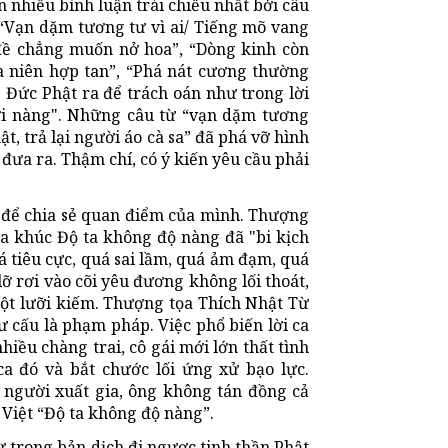
 nhiều bình luận trái chiều nhất bởi câu
. “Vạn dặm tương tư vì ai/ Tiếng mõ vang
đề chẳng muốn nở hoa”, “Dòng kinh còn
a niên hợp tan”, “Phá nát cương thường
Đức Phật ra để trách oán như trong lời
tới nàng". Những câu từ “vạn dặm tương
t, trả lại người áo cà sa” đã phá vỡ hình
 đưa ra. Thậm chí, có ý kiến yêu cầu phải
m để chia sẻ quan điểm của mình. Thượng
ca khúc Độ ta không độ nàng đã "bi kịch
 tiêu cực, quá sai lầm, quá ảm đạm, quá
lỡ rơi vào cõi yêu đương không lối thoát,
ột lưỡi kiếm. Thượng tọa Thích Nhật Từ
ư cấu là phạm pháp. Việc phổ biến lời ca
iều chàng trai, cô gái mới lớn thất tình
ca đó và bắt chước lối ứng xử bạo lực.
 người xuất gia, ông không tán đồng cả
 Việt “Độ ta không độ nàng”.
từ trong bản dịch đi ngược tinh thần Phật