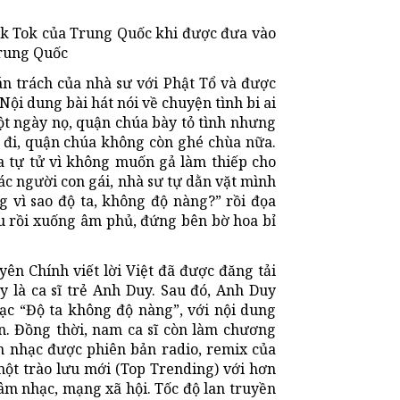
k Tok của Trung Quốc khi được đưa vào
Trung Quốc
án trách của nhà sư với Phật Tổ và được
Nội dung bài hát nói về chuyện tình bi ai
t ngày nọ, quận chúa bày tỏ tình nhưng
ở đi, quận chúa không còn ghé chùa nữa.
a tự tử vì không muốn gả làm thiếp cho
c người con gái, nhà sư tự dằn vặt mình
 vì sao độ ta, không độ nàng?” rồi đọa
u rồi xuống âm phủ, đứng bên bờ hoa bỉ
ên Chính viết lời Việt đã được đăng tải
y là ca sĩ trẻ Anh Duy. Sau đó, Anh Duy
ạc “Độ ta không độ nàng”, với nội dung
ơn. Đồng thời, nam ca sĩ còn làm chương
Bản nhạc được phiên bản radio, remix của
ột trào lưu mới (Top Trending) với hơn
 âm nhạc, mạng xã hội. Tốc độ lan truyền