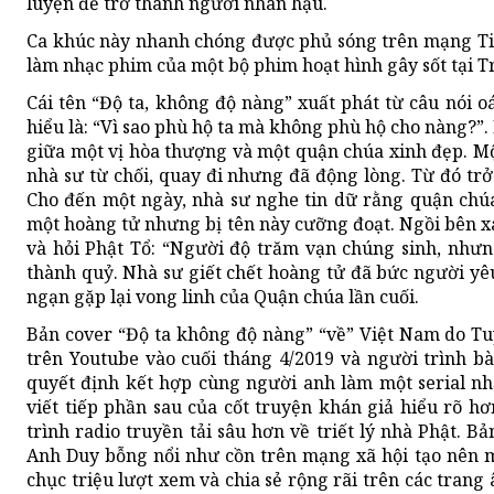
luyện để trở thành người nhân hậu.
Ca khúc này nhanh chóng được phủ sóng trên mạng Ti
làm nhạc phim của một bộ phim hoạt hình gây sốt tại 
Cái tên “Độ ta, không độ nàng” xuất phát từ câu nói o
hiểu là: “Vì sao phù hộ ta mà không phù hộ cho nàng?”. 
giữa một vị hòa thượng và một quận chúa xinh đẹp. Mộ
nhà sư từ chối, quay đi nhưng đã động lòng. Từ đó tr
Cho đến một ngày, nhà sư nghe tin dữ rằng quận chú
một hoàng tử nhưng bị tên này cưỡng đoạt. Ngồi bên xá
và hỏi Phật Tổ: “Người độ trăm vạn chúng sinh, nhưng
thành quỷ. Nhà sư giết chết hoàng tử đã bức người yê
ngạn gặp lại vong linh của Quận chúa lần cuối.
Bản cover “Độ ta không độ nàng” “về” Việt Nam do Tuy
trên Youtube vào cuối tháng 4/2019 và người trình bà
quyết định kết hợp cùng người anh làm một serial nh
viết tiếp phần sau của cốt truyện khán giả hiểu rõ h
trình radio truyền tải sâu hơn về triết lý nhà Phật. 
Anh Duy bỗng nổi như cồn trên mạng xã hội tạo nên m
chục triệu lượt xem và chia sẻ rộng rãi trên các trang