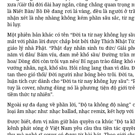
xưa /Giờ thì đời dài hay ngắn, cũng chẳng quan trọng n
là Niết Bàn/ Bồ Đề đang rơi lá vàng, đều là người ở tr
nhận xét là nhẹ nhàng không kém phần sâu sắc, từ ng
bi lụy.
Một phiên bản khác có tên “Đời ta từ nay không lụy sầu
mắt với phần lời được chắp bút bởi thầy Thích Nhật Từ,
giáo lý nhà Phật. “Phật dạy nhân sinh tu đức/ Giải p
năm vì đâu/ Bám víu, đam mê khổ sầu/ Đường trần m
hoa/ Dòng đời còn trôi vạn nẻo/ Bỉ ngạn trào dâng kh
vướng nhân, ngã, khổ sầu. Hỏi rằng lang than vì đâu.
tan theo gió thổi/ Đời người như bóng bèo trôi. Đời ta, 
luận tích cực dành cho “Đời ta từ nay không lụy sầu”: 
tuy là cover, nhưng dùng nó là phương tiện độ giới trẻ,
tiềm thức tự nhiên”.
Ngoài sự đa dạng về phần lời, "Độ ta không độ nàng" 
loại âm nhạc như: nhạc ballad, nhạc remix, kết hợp với 
Được biết, đơn vị nắm giữ bản quyền ca khúc "Độ ta k
kênh phát sóng ở Việt Nam yêu cầu thu tiền tác quyền
thu mà nghệ sĩ cover có được từ bài hát. Theo giới c