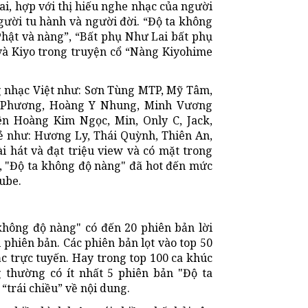
tai, hợp với thị hiếu nghe nhạc của người
 người tu hành và người đời. “Độ ta không
Phật và nàng”, “Bất phụ Như Lai bất phụ
và Kiyo trong truyện cổ “Nàng Kiyohime
ng nhạc Việt như: Sơn Tùng MTP, Mỹ Tâm,
 Phương, Hoàng Y Nhung, Minh Vương
ên Hoàng Kim Ngọc, Min, Only C, Jack,
 như: Hương Ly, Thái Quỳnh, Thiên An,
i hát và đạt triệu view và có mặt trong
n, "Độ ta không độ nàng" đã hot đến mức
ube.
không độ nàng" có đến 20 phiên bản lời
i phiên bản. Các phiên bản lọt vào top 50
 trực tuyến. Hay trong top 100 ca khúc
 thường có ít nhất 5 phiên bản "Độ ta
“trái chiều” về nội dung.