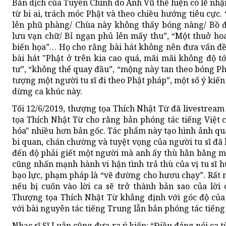
Bản dịch của Tuyên Chính do Anh Vũ thể hiện có lẽ nhận
từ bi ai, trách móc Phật và theo chiều hướng tiêu cực
lên phũ phàng/ Chùa này không thấy bóng nàng/ Bồ 
lưu vạn chữ/ Bỉ ngạn phủ lên mấy thu”, “Một thuở ho
biến họa”… Họ cho rằng bài hát không nên đưa vấn đề 
bài hát "Phật ở trên kia cao quá, mãi mãi không độ 
tư”, “không thể quay đầu”, “mộng này tan theo bóng Phậ
tượng một người tu sĩ đi theo Phật pháp”, một số ý kiến
dừng ca khúc này.
Tối 12/6/2019, thượng tọa Thích Nhật Từ đã livestrea
tọa Thích Nhật Từ cho rằng bản phóng tác tiếng Việt 
hóa" nhiều hơn bản gốc. Tác phẩm này tạo hình ảnh quá
bi quan, chán chường và tuyệt vọng của người tu sĩ đã 
đến độ phải giết một người mà anh ấy thù hằn bằng m
cũng nhấn mạnh hành vi hận tình trả thù của vị tu sĩ h
bạo lực, phạm pháp là “vẽ đường cho hươu chạy”. Rất nh
nếu bị cuốn vào lời ca sẽ trở thành bản sao của lời 
Thượng tọa Thích Nhật Từ khẳng định với góc độ của
với bài nguyên tác tiếng Trung lẫn bản phóng tác tiếng
Nhạc sĩ Sĩ Luân cũng đưa ra ý kiến: “Điều đáng nói ca 