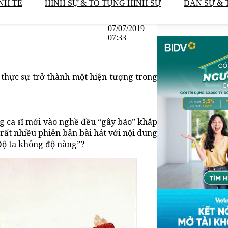
NH TẾ
HÌNH SỰ & TỐ TỤNG HÌNH SỰ
DÂN SỰ & 
07/07/2019
07:33
 thực sự trở thành một hiện tượng trong
g ca sĩ mới vào nghề đều “gây bão” khắp
 rất nhiều phiên bản bài hát với nội dung
“Độ ta không độ nàng”?