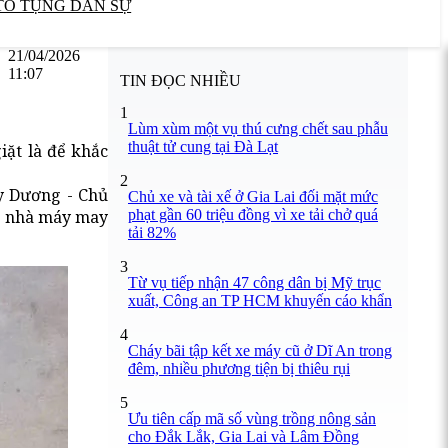
TỐ TỤNG DÂN SỰ
21/04/2026
11:07
TIN ĐỌC NHIỀU
1
Lùm xùm một vụ thú cưng chết sau phẫu
thuật tử cung tại Đà Lạt
ặt là để khắc
2
y Dương - Chủ
Chủ xe và tài xế ở Gia Lai đối mặt mức
phạt gần 60 triệu đồng vì xe tải chở quá
nh nhà máy may
tải 82%
3
Từ vụ tiếp nhận 47 công dân bị Mỹ trục
xuất, Công an TP HCM khuyến cáo khẩn
4
Cháy bãi tập kết xe máy cũ ở Dĩ An trong
đêm, nhiều phương tiện bị thiêu rụi
5
Ưu tiên cấp mã số vùng trồng nông sản
cho Đắk Lắk, Gia Lai và Lâm Đồng