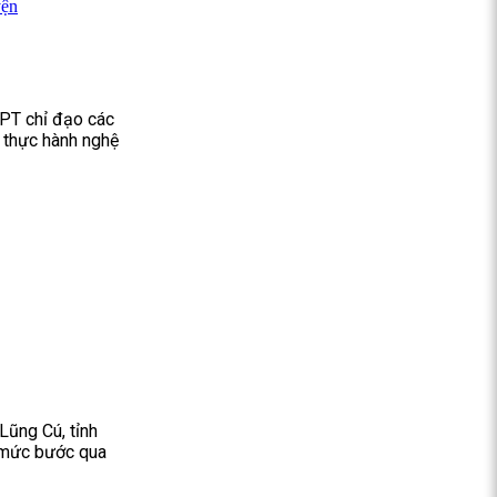
yện
PT chỉ đạo các
 thực hành nghệ
Lũng Cú, tỉnh
 mức bước qua