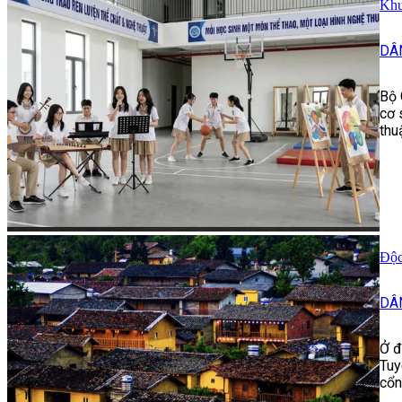
Khu
DÂ
Bộ 
cơ 
thu
Độc
DÂ
Ở đ
Tuy
cổn