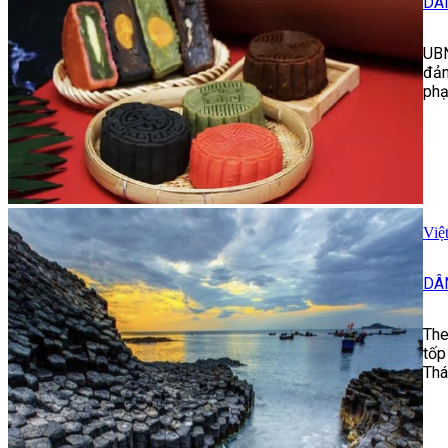
DÂ
UBN
đảm
phạ
Việ
DÂ
The
tốp
Thá