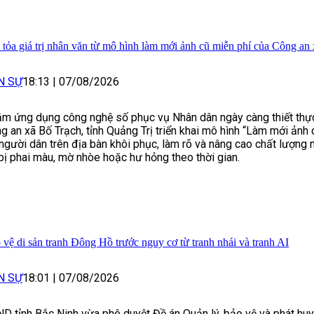
 tỏa giá trị nhân văn từ mô hình làm mới ảnh cũ miễn phí của Công an
N SỰ
18:13
|
07/08/2026
m ứng dụng công nghệ số phục vụ Nhân dân ngày càng thiết thực
g an xã Bố Trạch, tỉnh Quảng Trị triển khai mô hình “Làm mới ảnh 
 người dân trên địa bàn khôi phục, làm rõ và nâng cao chất lượng
bị phai màu, mờ nhòe hoặc hư hỏng theo thời gian.
 vệ di sản tranh Đông Hồ trước nguy cơ từ tranh nhái và tranh AI
N SỰ
18:01
|
07/08/2026
D tỉnh Bắc Ninh vừa phê duyệt Đề án Quản lý, bảo vệ và phát huy 