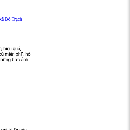
 xã Bố Trạch
, hiệu quả,
cũ miễn phí”, hỗ
 những bức ảnh
giá trị Di sản