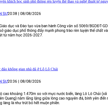
yến khích học sinh phổ thông rèn luyện thể thao và nghệ thuật tự ngu
N SỰ
20:38
|
08/08/2026
Giáo dục và Đào tạo vừa ban hành Công văn số 5069/BGDĐT-GD
sở giáo dục phổ thông đẩy mạnh phong trào rèn luyện thể chất và
ật từ năm học 2026-2027.
 đáo không gian nhà đá ở Lô Lô Chải
N SỰ
20:36
|
08/08/2026
ộ cao khoảng 1.470m so với mực nước biển, làng Lô Lô Chải (xã 
ên Quang) nằm lẳng lặng giữa lòng cao nguyên đá, bình yên đến
g làng là như trút bỏ hết muộn phiền.