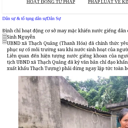
HOẠT ĐỘNG TƯ PHÁP
PHÁP LUẬT VỀ KI
Dân sự & tố tụng dân sự
Dân Sự
Đình chỉ hoạt động cơ sở may mặc khiến nước giếng dân 
Sinh Nguyễn
UBND xã Thạch Quảng (Thanh Hóa) đã chính thức yêu
phục sự cố môi trường sau khi nước sinh hoạt của ngườ
Liên quan đến hiện tượng nước giếng khoan của ngư
tịch UBND xã Thạch Quảng đã ký văn bản chỉ đạo khẩn
xuất khẩu Thạch Tượng) phải dừng ngay lập tức toàn bộ