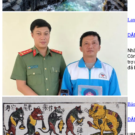
Lan
DÂ
Nhằ
Côn
trợ
đã 
Bảo
DÂ
UBN