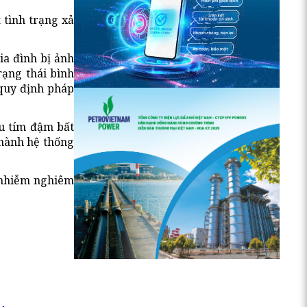
 tình trạng xả
ia đình bị ảnh
rạng thái bình
 quy định pháp
u tím đậm bất
 hành hệ thống
ô nhiễm nghiêm