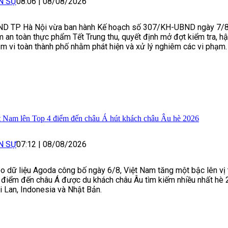
N SỰ
08:06
|
08/08/2026
D TP Hà Nội vừa ban hành Kế hoạch số 307/KH-UBND ngày 7/
 an toàn thực phẩm Tết Trung thu, quyết định mở đợt kiểm tra, hậ
m vi toàn thành phố nhằm phát hiện và xử lý nghiêm các vi phạm.
t Nam lên Top 4 điểm đến châu Á hút khách châu Âu hè 2026
N SỰ
07:12
|
08/08/2026
o dữ liệu Agoda công bố ngày 6/8, Việt Nam tăng một bậc lên vị t
 điểm đến châu Á được du khách châu Âu tìm kiếm nhiều nhất hè 
i Lan, Indonesia và Nhật Bản.