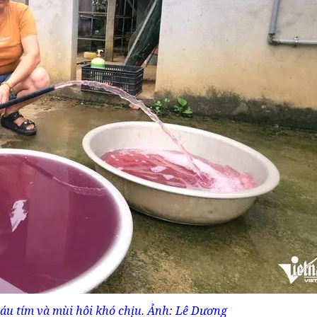
áu tím và mùi hôi khó chịu. Ảnh: Lê Dương