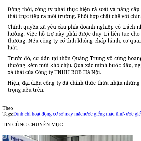
Đồng thời, công ty phải thực hiện rà soát và nâng cấp
thải trực tiếp ra môi trường. Phối hợp chặt chẽ với chí
Chính quyền xã yêu cầu phía doanh nghiệp có trách n
hưởng. Việc hỗ trợ này phải được duy trì liên tục ch
thường. Nếu công ty cố tình không chấp hành, cơ qua
luật.
Trước đó, cư dân tại thôn Quảng Trung vô cùng hoa
thường kèm mùi khó chịu. Qua xác minh bước đầu, ngu
xả thải của Công ty TNHH BOB Hà Nội.
Hiện, đại diện công ty đã chính thức thừa nhận những
trọng nêu trên.
Theo
Tags:
Đình chỉ hoạt động cơ sở may mặc
nước giếng màu tím
Nước giế
TIN CÙNG CHUYÊN MỤC