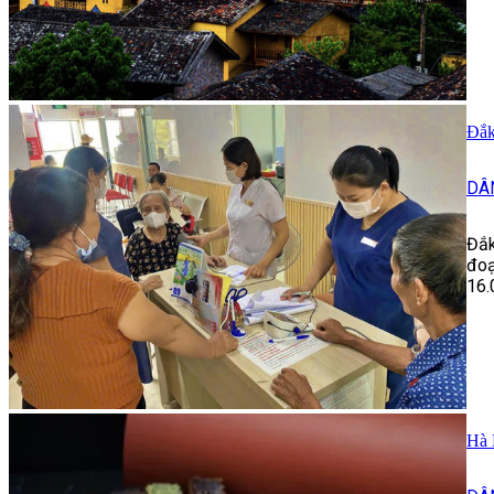
Đắk
DÂ
Đắk
đoạ
16.
Hà 