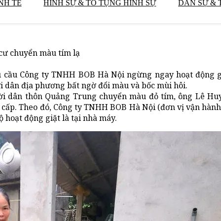
NH TẾ
HÌNH SỰ & TỐ TỤNG HÌNH SỰ
DÂN SỰ & 
cư chuyển màu tím lạ
 cầu Công ty TNHH BOB Hà Nội ngừng ngay hoạt động gi
i dân địa phương bất ngờ đổi màu và bốc mùi hôi.
ời dân thôn Quảng Trung chuyển màu đỏ tím, ông Lê Hu
 cấp. Theo đó, Công ty TNHH BOB Hà Nội (đơn vị vận hà
 hoạt động giặt là tại nhà máy.