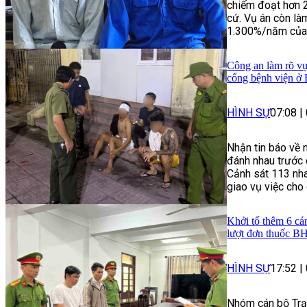
chiếm đoạt hơn 
cứ. Vụ án còn làm
1.300%/năm của n
Công an làm rõ vụ
cổng bệnh viện ở
HÌNH SỰ
07:08
|
Nhận tin báo về 
đánh nhau trước 
Cảnh sát 113 nha
giao vụ việc cho
Khởi tố thêm 6 cá
lượt đơn thuốc 
HÌNH SỰ
17:52
|
Nhóm cán bộ Trạ