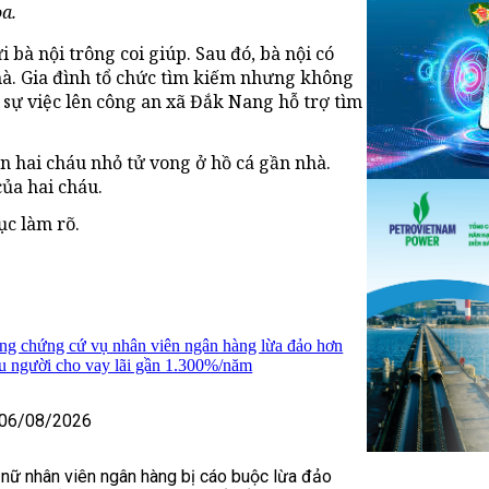
a.
 bà nội trông coi giúp. Sau đó, bà nội có
hà. Gia đình tổ chức tìm kiếm nhưng không
o sự việc lên công an xã Đắk Nang hỗ trợ tìm
n hai cháu nhỏ tử vong ở hồ cá gần nhà.
ủa hai cháu.
ục làm rõ.
ng chứng cứ vụ nhân viên ngân hàng lừa đảo hơn
ều người cho vay lãi gần 1.300%/năm
06/08/2026
 nữ nhân viên ngân hàng bị cáo buộc lừa đảo