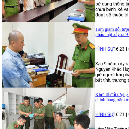
sử dụng thông t
chữa bệnh, kê và
đoạt số thuốc trị
Tạm giam đối tượng
pháp luật xảy ra 9
HÌNH SỰ
16:23
|
Sau 9 năm xảy ra
Nguyễn Khắc Huy 
giữ người trái p
bất tỉnh, thương 
Khởi tố đối tượng
chính hàng trăm t
HÌNH SỰ
16:21
|