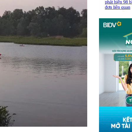
phát hiện 98 b
đơn liên quan