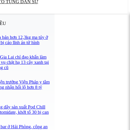
TỐ TỤNG DÂN SỰ
IỀU
 bán hơn 12,3kg ma túy ở
ị cáo lĩnh án tử hình
 Gia Lai chỉ đạo khẩn làm
 vụ chặt hạ 13 cây xanh tại
ng cũ
iện trưởng Viện Pháp y tâm
ng nhận hối lộ hơn 8 tỷ
g dây sản xuất Pod Chill
omidate, khởi tố 30 bị can
 bar ở Hải Phòng, công an