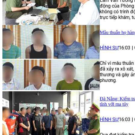
Lâm Văn Tướng là
động của Phòng 
không có trình 
trực tiếp khám, t
Mâu thuẫn họ hàng
HÌNH SỰ
16:03
|
Chỉ vì mâu thuẫn
đã xảy ra xô xát
thương và gây ảnh
phương.
Đà Nẵng: Kiểm tra
tính với ma túy
HÌNH SỰ
16:03
|
Qua đợt kiểm tra