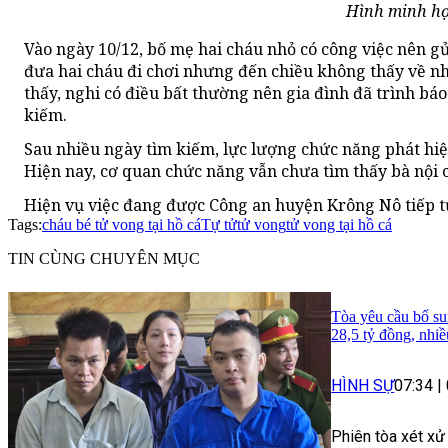
Hình minh họ
Vào ngày 10/12, bố mẹ hai cháu nhỏ có công việc nên gửi
đưa hai cháu đi chơi nhưng đến chiều không thấy về n
thấy, nghi có điều bất thường nên gia đình đã trình bá
kiếm.
Sau nhiều ngày tìm kiếm, lực lượng chức năng phát hiệ
Hiện nay, cơ quan chức năng vẫn chưa tìm thấy bà nội c
Hiện vụ việc đang được Công an huyện Krông Nô tiếp t
Tags:
cháu bé tử vong tại hồ cá
Tự tử
tử vong
tử vong tại hồ cá
TIN CÙNG CHUYÊN MỤC
Tòa yêu cầu bổ su
28,5 tỷ đồng, nhi
HÌNH SỰ
07:34
|
Phiên tòa xét xử