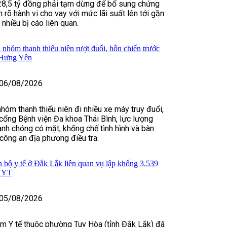
28,5 tỷ đồng phải tạm dừng để bổ sung chứng
 rõ hành vi cho vay với mức lãi suất lên tới gần
hiều bị cáo liên quan.
 nhóm thanh thiếu niên rượt đuổi, hỗn chiến trước
 Hưng Yên
06/08/2026
nhóm thanh thiếu niên đi nhiều xe máy truy đuổi,
cổng Bệnh viện Đa khoa Thái Bình, lực lượng
nh chóng có mặt, khống chế tình hình và bàn
 công an địa phương điều tra.
n bộ y tế ở Đắk Lắk liên quan vụ lập khống 3.539
BHYT
05/08/2026
m Y tế thuộc phường Tuy Hòa (tỉnh Đắk Lắk) đã