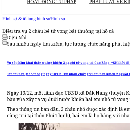
HOẠT ĐỘNG TƯ PHÁP
PHÁP LUẬT VỀ KI
Hình sự & tố tụng hình sự
Hình sự
Điều tra vụ 2 cháu bé tử vong bất thường tại hồ cá
Diệu Nhi
Sau nhiều ngày tìm kiếm, lực lượng chức năng phát hiệ
Vụ sập hầm khai thác quặng khiến 2 người tử vong tại Cao Bằng: “Sẽ khởi tố 
Tin tai nạn giao thông ngày 10/12: Tìm nhân chứng vụ tai nạn khiến 2 người 
Ngày 13/12, một lãnh đạo UBND xã Đắk Nang (huyện Kr
bàn vừa xảy ra vụ đuối nước khiến hai em nhỏ tử vong
Theo thông tin ban đầu, 2 cháu nhỏ được xác định là em T. 
cùng trú tại thôn Phú Thịnh), hai em là họ hàng với nha