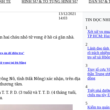
NH TẾ
HÌNH SỰ & TỐ TỤNG HÌNH SỰ
DÂN SỰ & 
13/12/2021
14:03
TIN ĐỌC NH
1
Xét xử vụ mua
TP HCM: Hai b
n hai cháu nhỏ tử vong ở hồ cá gần nhà.
2
Lãnh đạo tỉnh
rõ trách nhiệm
vụ án để điều tra”
trụ sở xã Hbô
tử vong tại Đà Nẵng
3
Truy tố cựu V
thần Trung ươ
ông Nô, tỉnh Đắk Nông) xác nhận, trên địa
đồng
 thương tâm.
4
Triệt phá đườn
T. P. D. (3 tuổi) và T. T. D. (4 tháng tuổi,
chứa ma túy Et
u.
5
Kiểm tra quán