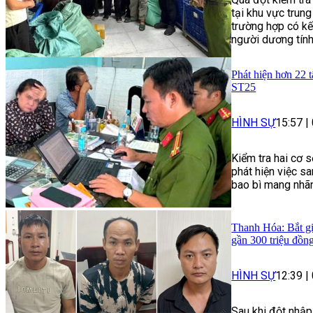
tại khu vực trun
trường hợp có kế
người dương tính
Phát hiện hơn 22 
ST25
HÌNH SỰ
15:57
|
Kiểm tra hai cơ 
phát hiện việc s
bao bì mang nhã
Thanh Hóa: Bắt giữ
gần 300 triệu đồn
HÌNH SỰ
12:39
|
Sau khi đột nhập