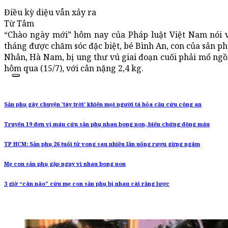
Điều kỳ diệu vẫn xảy ra
Từ Tâm
“Chào ngày mới” hôm nay của Pháp luật Việt Nam nói v
tháng được chăm sóc đặc biệt, bé Bình An, con của sản ph
Nhân, Hà Nam, bị ung thư vú giai đoạn cuối phải mổ ngồi
hôm qua (15/7), với cân nặng 2,4 kg.
Sản phụ gây chuyện 'tày trời' khiến mọi người tá hỏa cầu cứu công an
Truyền 19 đơn vị máu cứu sản phụ nhau bong non, biến chứng đông máu
TP HCM: Sản phụ 26 tuổi tử vong sau nhiều lần uống rượu gừng ngâm
Mẹ con sản phụ gặp nguy vì nhau bong non
3 giờ “cân não” cứu mẹ con sản phụ bị nhau cài răng lược