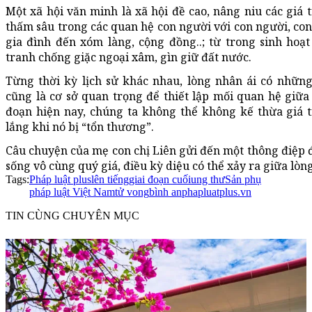
Một xã hội văn minh là xã hội đề cao, nâng niu các giá t
thấm sâu trong các quan hệ con người với con người, con
gia đình đến xóm làng, cộng đồng..; từ trong sinh hoạ
tranh chống giặc ngoại xâm, gìn giữ đất nước.
Từng thời kỳ lịch sử khác nhau, lòng nhân ái có nhữn
cũng là cơ sở quan trọng để thiết lập mối quan hệ giữa 
đoạn hiện nay, chúng ta không thể không kế thừa giá t
lắng khi nó bị “tổn thương”.
Câu chuyện của mẹ con chị Liên gửi đến một thông điệp đ
sống vô cùng quý giá, điều kỳ diệu có thể xảy ra giữa lòng
Tags:
Pháp luật plus
lên tiếng
giai đoạn cuối
ung thư
Sản phụ
pháp luật Việt Nam
tử vong
bình an
phapluatplus.vn
TIN CÙNG CHUYÊN MỤC