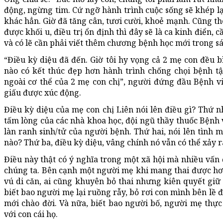
động, ngừng tim. Cứ ngỡ hành trình cuộc sống sẽ khép l
khác hẳn. Giờ đã tăng cân, tươi cười, khoẻ mạnh. Cũng th
được khối u, điều trị ổn định thì đây sẽ là ca kinh điển, 
và có lẽ cần phải viết thêm chương bệnh học mới trong sá
“Điều kỳ diệu đã đến. Giờ tôi hy vọng cả 2 mẹ con đều b
nào có kết thúc đẹp hơn hành trình chống chọi bệnh tậ
ngoài cơ thể của 2 mẹ con chị”, người đứng đầu Bệnh 
giấu được xúc động.
Điều kỳ diệu của mẹ con chị Liên nói lên điều gì? Thứ nh
tấm lòng của các nhà khoa học, đội ngũ thầy thuốc Bệnh
làn ranh sinh/tử của người bệnh. Thứ hai, nói lên tình 
nào? Thứ ba, điều kỳ diệu, vâng chính nó vẫn có thể xảy r
Điều này thật có ý nghĩa trong một xã hội mà nhiều vấn 
chúng ta. Bên cạnh một người mẹ khi mang thai được hơn
vú di căn, ai cũng khuyên bỏ thai nhưng kiên quyết giữ 
biết bao người mẹ lại ruồng rẫy, bỏ rơi con mình bên lề đ
mới chào đời. Và nữa, biết bao người bố, người mẹ thực 
với con cái họ.