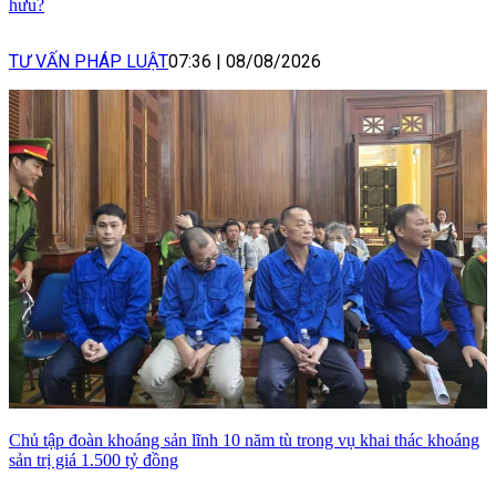
hưu?
TƯ VẤN PHÁP LUẬT
07:36
|
08/08/2026
Chủ tập đoàn khoáng sản lĩnh 10 năm tù trong vụ khai thác khoáng
sản trị giá 1.500 tỷ đồng