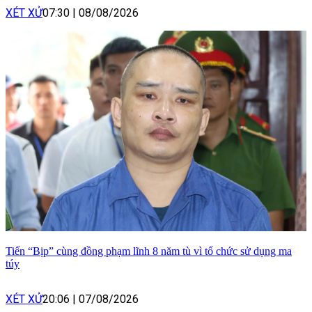
XÉT XỬ
07:30
|
08/08/2026
Tiến “Bịp” cùng đồng phạm lĩnh 8 năm tù vì tổ chức sử dụng ma
túy
XÉT XỬ
20:06
|
07/08/2026