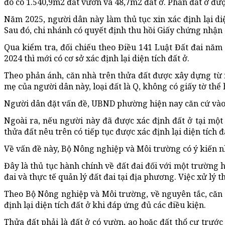
đó có 1.540,9m2 đất vườn và 48,7m2 đất ở. Phần đất ở đượ
Năm 2025, người dân này làm thủ tục xin xác định lại d
Sau đó, chi nhánh có quyết định thu hồi Giấy chứng nhận 
Qua kiểm tra, đối chiếu theo Điều 141 Luật Đất đai năm
2024 thì mới có cơ sở xác định lại diện tích đất ở.
Theo phản ánh, căn nhà trên thửa đất được xây dựng từ 
mẹ của người dân này, loại đất là Q, không có giấy tờ thể h
Người dân đặt vấn đề, UBND phường hiện nay căn cứ vào đ
Ngoài ra, nếu người này đã được xác định đất ở tại một 
thửa đất nêu trên có tiếp tục được xác định lại diện tích 
Về vấn đề này, Bộ Nông nghiệp và Môi trường có ý kiến n
Đây là thủ tục hành chính về đất đai đối với một trường h
đai và thực tế quản lý đất đai tại địa phương. Việc xử lý
Theo Bộ Nông nghiệp và Môi trường, về nguyên tắc, căn 
định lại diện tích đất ở khi đáp ứng đủ các điều kiện.
Thửa đất phải là đất ở có vườn, ao hoặc đất thổ cư trướ