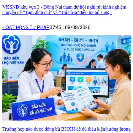
VKSND khu vực 3 - Đồng Nai tham dự hội nghị rút kinh nghiệm
chuyên đề “Tạm đình chỉ” và “Trả hồ sơ điều tra bổ sung”
HOẠT ĐỘNG TƯ PHÁP
07:45
|
08/08/2026
Trường hợp nào được đóng bù BHXH để đủ điều kiện hưởng lương