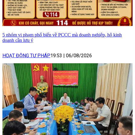
5 nhóm vi phạm phổ biến về PCCC mà doanh nghiệp, hộ kinh
doanh cần lưu ý
HOẠT ĐỘNG TƯ PHÁP
19:53
|
06/08/2026