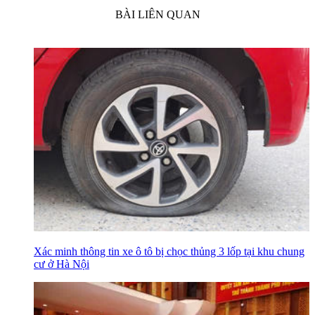
BÀI LIÊN QUAN
Xác minh thông tin xe ô tô bị chọc thủng 3 lốp tại khu chung
cư ở Hà Nội