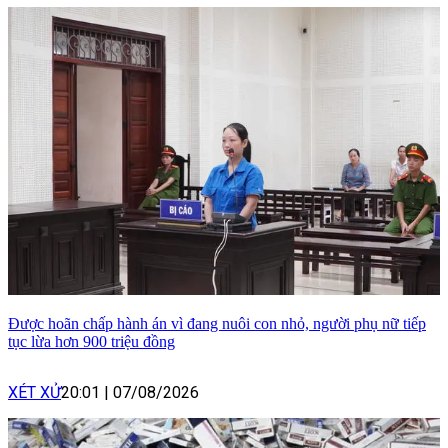
Được hoãn chấp hành án vì đang nuôi con nhỏ, người phụ nữ tiếp
tục lừa hơn 900 triệu đồng
XÉT XỬ
20:01
|
07/08/2026