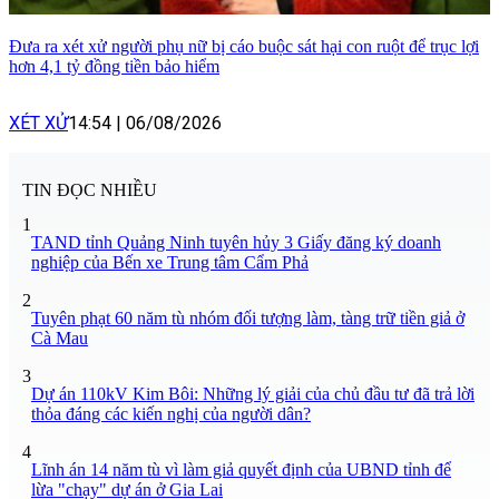
Đưa ra xét xử người phụ nữ bị cáo buộc sát hại con ruột để trục lợi
hơn 4,1 tỷ đồng tiền bảo hiểm
XÉT XỬ
14:54
|
06/08/2026
TIN ĐỌC NHIỀU
1
TAND tỉnh Quảng Ninh tuyên hủy 3 Giấy đăng ký doanh
nghiệp của Bến xe Trung tâm Cẩm Phả
2
Tuyên phạt 60 năm tù nhóm đối tượng làm, tàng trữ tiền giả ở
Cà Mau
3
Dự án 110kV Kim Bôi: Những lý giải của chủ đầu tư đã trả lời
thỏa đáng các kiến nghị của người dân?
4
Lĩnh án 14 năm tù vì làm giả quyết định của UBND tỉnh để
lừa "chạy" dự án ở Gia Lai