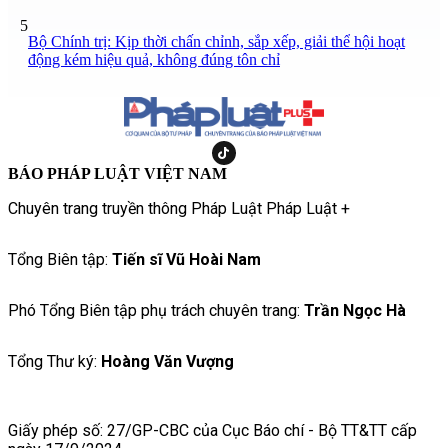
5
Bộ Chính trị: Kịp thời chấn chỉnh, sắp xếp, giải thể hội hoạt
động kém hiệu quả, không đúng tôn chỉ
BÁO PHÁP LUẬT VIỆT NAM
Chuyên trang truyền thông Pháp Luật Pháp Luật +
Tổng Biên tập:
Tiến sĩ Vũ Hoài Nam
Phó Tổng Biên tập phụ trách chuyên trang:
Trần Ngọc Hà
Tổng Thư ký:
Hoàng Văn Vượng
Giấy phép số: 27/GP-CBC của Cục Báo chí - Bộ TT&TT cấp