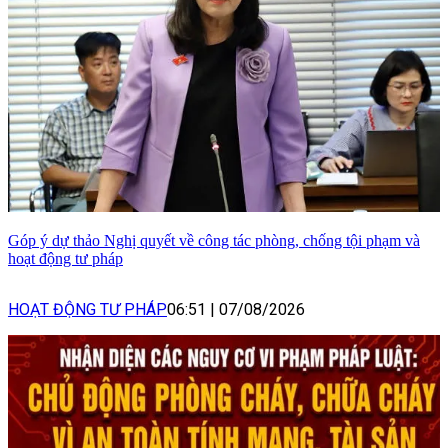
Góp ý dự thảo Nghị quyết về công tác phòng, chống tội phạm và
hoạt động tư pháp
HOẠT ĐỘNG TƯ PHÁP
06:51
|
07/08/2026