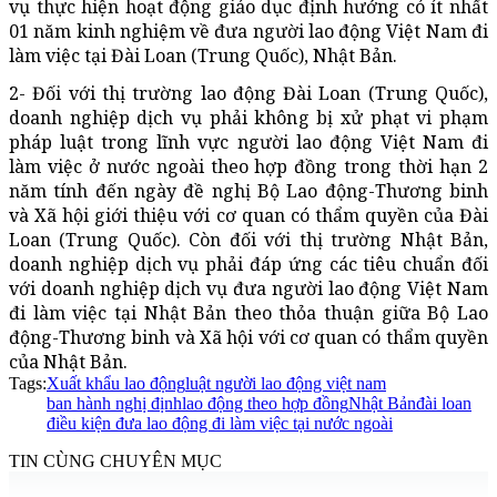
vụ thực hiện hoạt động giáo dục định hướng có ít nhất
01 năm kinh nghiệm về đưa người lao động Việt Nam đi
làm việc tại Đài Loan (Trung Quốc), Nhật Bản.
2- Đối với thị trường lao động Đài Loan (Trung Quốc),
doanh nghiệp dịch vụ phải không bị xử phạt vi phạm
pháp luật trong lĩnh vực người lao động Việt Nam đi
làm việc ở nước ngoài theo hợp đồng trong thời hạn 2
năm tính đến ngày đề nghị Bộ Lao động-Thương binh
và Xã hội giới thiệu với cơ quan có thẩm quyền của Đài
Loan (Trung Quốc). Còn đối với thị trường Nhật Bản,
doanh nghiệp dịch vụ phải đáp ứng các tiêu chuẩn đối
với doanh nghiệp dịch vụ đưa người lao động Việt Nam
đi làm việc tại Nhật Bản theo thỏa thuận giữa Bộ Lao
động-Thương binh và Xã hội với cơ quan có thẩm quyền
của Nhật Bản.
Tags:
Xuất khẩu lao động
luật người lao động việt nam
ban hành nghị định
lao động theo hợp đồng
Nhật Bản
đài loan
điều kiện đưa lao động đi làm việc tại nước ngoài
TIN CÙNG CHUYÊN MỤC