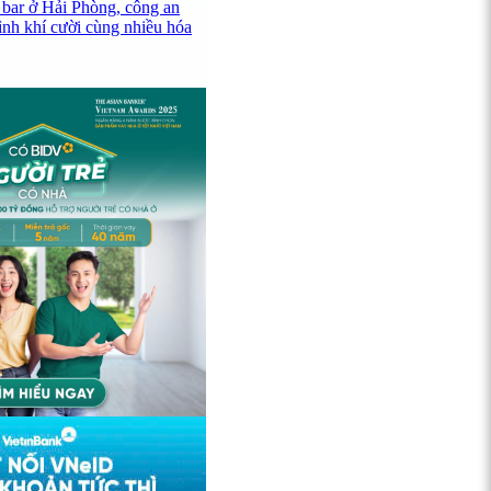
 bar ở Hải Phòng, công an
ình khí cười cùng nhiều hóa