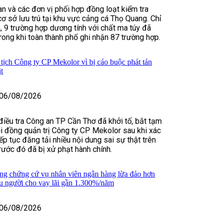
n và các đơn vị phối hợp đồng loạt kiểm tra
cơ sở lưu trú tại khu vực cảng cá Thọ Quang. Chỉ
n, 9 trường hợp dương tính với chất ma túy đã
trong khi toàn thành phố ghi nhận 87 trường hợp.
tịch Công ty CP Mekolor vì bị cáo buộc phát tán
ật
06/08/2026
điều tra Công an TP Cần Thơ đã khởi tố, bắt tạm
i đồng quản trị Công ty CP Mekolor sau khi xác
ếp tục đăng tải nhiều nội dung sai sự thật trên
rước đó đã bị xử phạt hành chính.
ng chứng cứ vụ nhân viên ngân hàng lừa đảo hơn
ều người cho vay lãi gần 1.300%/năm
06/08/2026