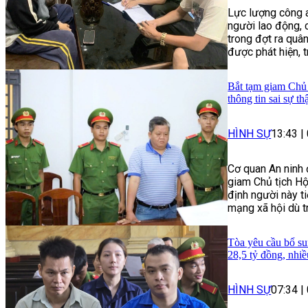
Lực lượng công a
người lao động, 
trong đợt ra quâ
được phát hiện, 
Bắt tạm giam Chủ 
thông tin sai sự th
HÌNH SỰ
13:43
|
Cơ quan An ninh 
giam Chủ tịch Hộ
định người này ti
mạng xã hội dù t
Tòa yêu cầu bổ su
28,5 tỷ đồng, nhi
HÌNH SỰ
07:34
|