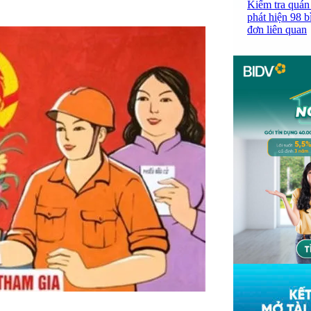
Kiểm tra quán
phát hiện 98 b
đơn liên quan