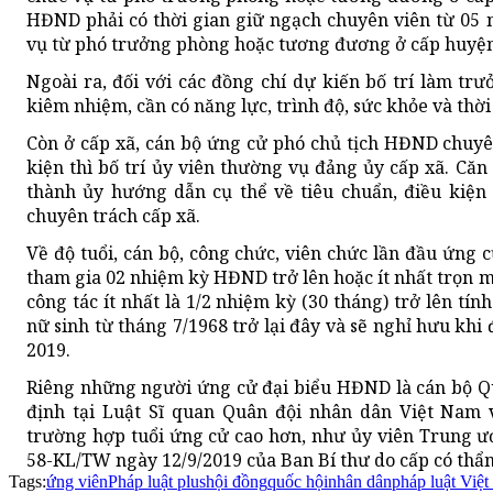
HĐND phải có thời gian giữ ngạch chuyên viên từ 05 
vụ từ phó trưởng phòng hoặc tương đương ở cấp huyện 
Ngoài ra, đối với các đồng chí dự kiến bố trí làm t
kiêm nhiệm, cần có năng lực, trình độ, sức khỏe và thờ
Còn ở cấp xã, cán bộ ứng cử phó chủ tịch HĐND chuyên
kiện thì bố trí ủy viên thường vụ đảng ủy cấp xã. Căn 
thành ủy hướng dẫn cụ thể về tiêu chuẩn, điều kiện
chuyên trách cấp xã.
Về độ tuổi, cán bộ, công chức, viên chức lần đầu ứng
tham gia 02 nhiệm kỳ HĐND trở lên hoặc ít nhất trọn mộ
công tác ít nhất là 1/2 nhiệm kỳ (30 tháng) trở lên tín
nữ sinh từ tháng 7/1968 trở lại đây và sẽ nghỉ hưu khi
2019.
Riêng những người ứng cử đại biểu HĐND là cán bộ Qu
định tại Luật Sĩ quan Quân đội nhân dân Việt Nam 
trường hợp tuổi ứng cử cao hơn, như ủy viên Trung ươ
58-KL/TW ngày 12/9/2019 của Ban Bí thư do cấp có thẩm
Tags:
ứng viên
Pháp luật plus
hội đồng
quốc hội
nhân dân
pháp luật Việ