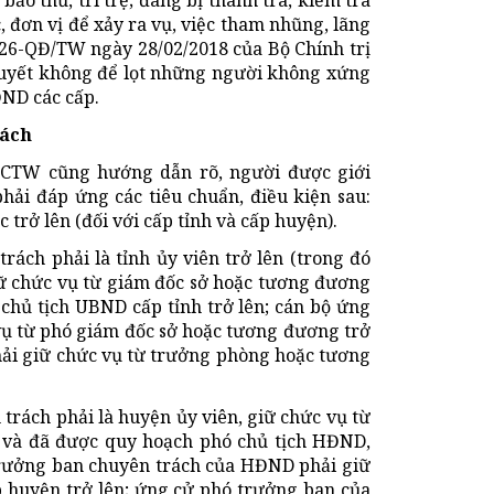
bảo thủ, trì trệ; đang bị thanh tra, kiểm tra
 đơn vị để xảy ra vụ, việc tham nhũng, lãng
126-QĐ/TW ngày 28/02/2018 của Bộ Chính trị
 quyết không để lọt những người không xứng
ND các cấp.
rách
TCTW cũng hướng dẫn rõ, người được giới
hải đáp ứng các tiêu chuẩn, điều kiện sau:
 trở lên (đối với cấp tỉnh và cấp huyện).
rách phải là tỉnh ủy viên trở lên (trong đó
giữ chức vụ từ giám đốc sở hoặc tương đương
chủ tịch UBND cấp tỉnh trở lên; cán bộ ứng
ụ từ phó giám đốc sở hoặc tương đương trở
ải giữ chức vụ từ trưởng phòng hoặc tương
trách phải là huyện ủy viên, giữ chức vụ từ
 và đã được quy hoạch phó chủ tịch HĐND,
trưởng ban chuyên trách của HĐND phải giữ
 huyện trở lên; ứng cử phó trưởng ban của