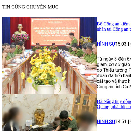
TIN CÙNG CHUYÊN MỤC
Bộ Công an kiểm t
nhân tại Công an 
HÌNH SỰ
15:03
|
Từ ngày 3 đến 6/
giam, cơ sở giáo
do Thiếu tướng 
đoàn đã tiến hành
cải tạo và thực 
Công an tỉnh Cà 
Đà Nẵng huy động 
Quang, phát hiện 
HÌNH SỰ
14:51
|