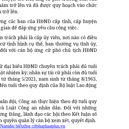
năm trở lên và đã được quy hoạch vào chức
trở lên.
rưởng các ban của HĐND cấp tỉnh, cấp huyện
i gian để đáp ứng yêu cầu công việc.
 trách phải là cấp ủy viên, nơi nào có điều
cứ tình hình cụ thể, ban thường vụ tỉnh ủy,
 đối với cán bộ ứng cử phó chủ tịch HĐND
 cử đại biểu HĐND chuyên trách phải đủ tuổi
t nhiệm kỳ; nhân sự tái cử phải còn đủ tuổi
h từ tháng 5/2021, nam sinh từ tháng 8/1963,
 đến tuổi theo quy định của Bộ luật Lao động
ân đội, Công an thực hiện theo độ tuổi quy
và Luật Công an nhân dân. Đối với những
ng Đảng, lãnh đạo các hội theo Kết luận số
 quyền quản lý cán bộ xem xét, quyết định.
t Nam
đại biểu
ứng cử
phapluatplus.vn