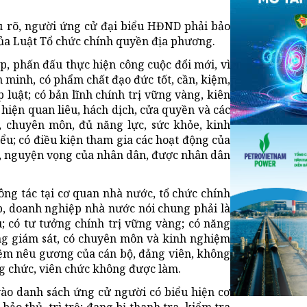
 rõ, người ứng cử đại biểu HĐND phải bảo
ủa Luật Tổ chức chính quyền địa phương.
p, phấn đấu thực hiện công cuộc đổi mới, vì
 minh, có phẩm chất đạo đức tốt, cần, kiệm,
luật; có bản lĩnh chính trị vững vàng, kiên
hiện quan liêu, hách dịch, cửa quyền và các
, chuyên môn, đủ năng lực, sức khỏe, kinh
ểu; có điều kiện tham gia các hoạt động của
n, nguyện vọng của nhân dân, được nhân dân
ng tác tại cơ quan nhà nước, tổ chức chính
lập, doanh nghiệp nhà nước nói chung phải là
u; có tư tưởng chính trị vững vàng; có năng
ng giám sát, có chuyên môn và kinh nghiệm
hiệm nêu gương của cán bộ, đảng viên, không
g chức, viên chức không được làm.
vào danh sách ứng cử người có biểu hiện cơ