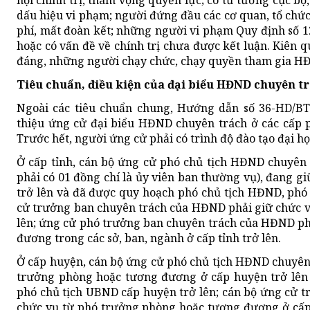
hội chính trị, tham vọng quyền lực; có tư tưởng cục bộ, 
dấu hiệu vi phạm; người đứng đầu các cơ quan, tổ chức,
phí, mất đoàn kết; những người vi phạm Quy định số 
hoặc có vấn đề về chính trị chưa được kết luận. Kiên
đáng, những người chạy chức, chạy quyền tham gia HĐ
Tiêu chuẩn, điều kiện của đại biểu HĐND chuyên t
Ngoài các tiêu chuẩn chung, Hướng dẫn số 36-HD/B
thiệu ứng cử đại biểu HĐND chuyên trách ở các cấp p
Trước hết, người ứng cử phải có trình độ đào tạo đại học
Ở cấp tỉnh, cán bộ ứng cử phó chủ tịch HĐND chuyên t
phải có 01 đồng chí là ủy viên ban thường vụ), đang 
trở lên và đã được quy hoạch phó chủ tịch HĐND, phó 
cử trưởng ban chuyên trách của HĐND phải giữ chức v
lên; ứng cử phó trưởng ban chuyên trách của HĐND ph
đương trong các sở, ban, ngành ở cấp tỉnh trở lên.
Ở cấp huyện, cán bộ ứng cử phó chủ tịch HĐND chuyên 
trưởng phòng hoặc tương đương ở cấp huyện trở lên
phó chủ tịch UBND cấp huyện trở lên; cán bộ ứng cử 
chức vụ từ phó trưởng phòng hoặc tương đương ở cấp