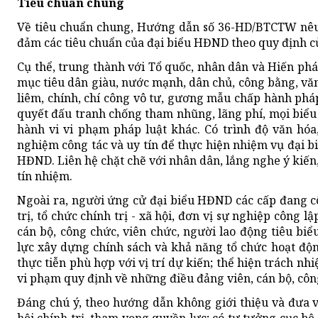
Tiêu chuẩn chung
Về tiêu chuẩn chung, Hướng dẫn số 36-HD/BTCTW nêu
đảm các tiêu chuẩn của đại biểu HĐND theo quy định c
Cụ thể, trung thành với Tổ quốc, nhân dân và Hiến phá
mục tiêu dân giàu, nước mạnh, dân chủ, công bằng, văn
liêm, chính, chí công vô tư, gương mẫu chấp hành pháp 
quyết đấu tranh chống tham nhũng, lãng phí, mọi biểu 
hành vi vi phạm pháp luật khác. Có trình độ văn hóa
nghiệm công tác và uy tín để thực hiện nhiệm vụ đại bi
HĐND. Liên hệ chặt chẽ với nhân dân, lắng nghe ý kiế
tín nhiệm.
Ngoài ra, người ứng cử đại biểu HĐND các cấp đang cô
trị, tổ chức chính trị - xã hội, đơn vị sự nghiệp công 
cán bộ, công chức, viên chức, người lao động tiêu biể
lực xây dựng chính sách và khả năng tổ chức hoạt độ
thực tiễn phù hợp với vị trí dự kiến; thể hiện trách n
vi phạm quy định về những điều đảng viên, cán bộ, côn
Đáng chú ý, theo hướng dẫn không giới thiệu và đưa 