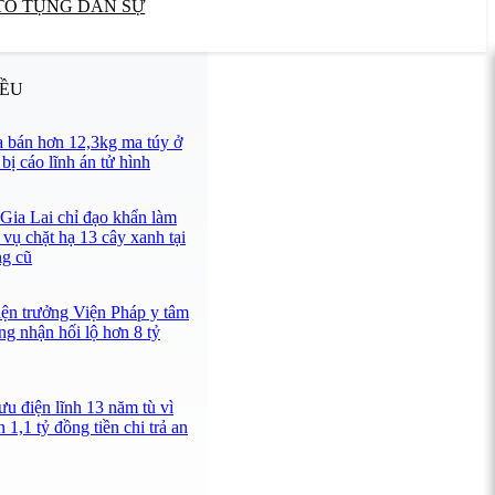
TỐ TỤNG DÂN SỰ
IỀU
 bán hơn 12,3kg ma túy ở
ị cáo lĩnh án tử hình
 Gia Lai chỉ đạo khẩn làm
 vụ chặt hạ 13 cây xanh tại
ng cũ
iện trưởng Viện Pháp y tâm
ng nhận hối lộ hơn 8 tỷ
u điện lĩnh 13 năm tù vì
 1,1 tỷ đồng tiền chi trả an