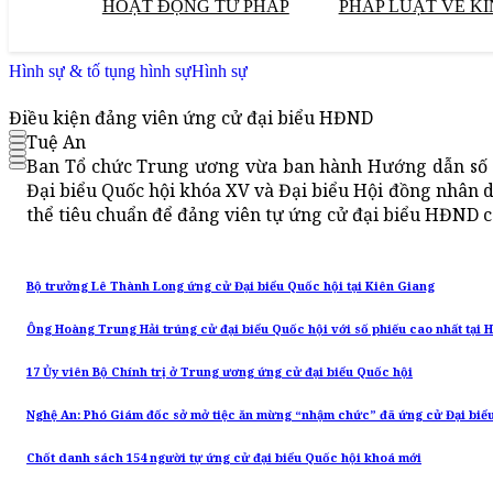
HOẠT ĐỘNG TƯ PHÁP
PHÁP LUẬT VỀ KI
Hình sự & tố tụng hình sự
Hình sự
Điều kiện đảng viên ứng cử đại biểu HĐND
Tuệ An
Ban Tổ chức Trung ương vừa ban hành Hướng dẫn số
Đại biểu Quốc hội khóa XV và Đại biểu Hội đồng nhân 
thể tiêu chuẩn để đảng viên tự ứng cử đại biểu HĐND 
Bộ trưởng Lê Thành Long ứng cử Đại biểu Quốc hội tại Kiên Giang
Ông Hoàng Trung Hải trúng cử đại biểu Quốc hội với số phiếu cao nhất tại 
17 Ủy viên Bộ Chính trị ở Trung ương ứng cử đại biểu Quốc hội
Nghệ An: Phó Giám đốc sở mở tiệc ăn mừng “nhậm chức” đã ứng cử Đại bi
Chốt danh sách 154 người tự ứng cử đại biểu Quốc hội khoá mới