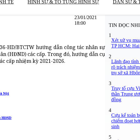
NH TẾ
HÌNH SỰ & TỐ TỤNG HÌNH SỰ
DÂN SỰ & 
23/01/2021
18:00
TIN ĐỌC NH
1
Xét xử vụ mua
TP HCM: Hai b
 36-HD/BTCTW hướng dẫn công tác nhân sự
dân (HĐND) các cấp. Trong đó, hướng dẫn cụ
2
các cấp nhiệm kỳ 2021-2026.
Lãnh đạo tỉnh
rõ trách nhiệm
trụ sở xã Hbô
3
Truy tố cựu V
thần Trung ươ
Hà Nội
đồng
4
Cựu kế toán bư
ểu HĐND
chiếm đoạt hơn
sinh
5