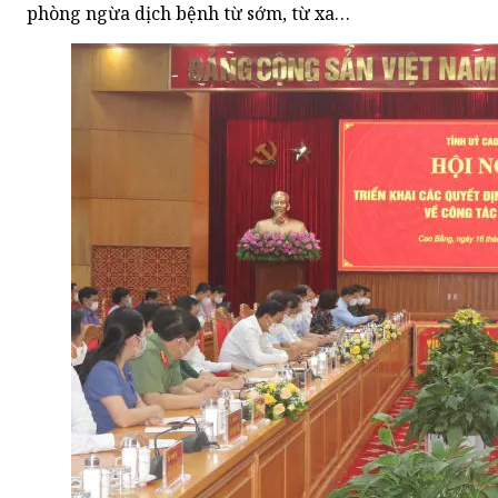
phòng ngừa dịch bệnh từ sớm, từ xa…