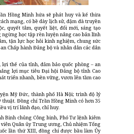
rần Hồng Minh hứa sẽ phát huy và kế thừa
ách mạng, có bề dày lịch sử, đậm đà truyền
c, quyết tâm, quyết liệt, đổi mới, sáng tạo
g ngừng học tập rèn luyện nâng cao bản lĩnh
tâm, tận lực học hỏi kinh nghiệm, chung sức
Ban Chấp hành Đảng bộ và nhân dân các dân
, lợi thế của tỉnh, đảm bảo quốc phòng – an
ắng lợi mục tiêu Đại hội Đảng bộ tỉnh Cao
hát triển nhanh, bền vững, vươn lên tầm cao
yện Mỹ Đức, thành phố Hà Nội; trình độ lý
Kỹ thuật. Đồng chí Trần Hồng Minh có hơn 35
u vị trí lãnh đạo, chỉ huy.
ệnh Binh chủng Công binh, Phó Tư lệnh kiêm
 viên Quân ủy Trung ương, Chủ nhiệm Tổng
uốc lần thứ XIII, đồng chí được bầu làm Ủy