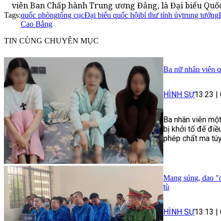
viên Ban Chấp hành Trung ương Đảng, là Đại biểu Quốc
Tags:
quốc phòng
tổng cục
Đại biểu quốc hội
bí thư tỉnh ủy
trung tướng
Cao Bằng
TIN CÙNG CHUYÊN MỤC
Ba nữ nhân viên q
HÌNH SỰ
13:23
|
Ba nhân viên một
bị khởi tố để điề
phép chất ma túy
Mang súng, dao "đ
tù
HÌNH SỰ
13:13
|