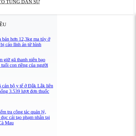
TỐ TỤNG DÂN SỰ
IỀU
 bán hơn 12,3kg ma túy ở
ị cáo lĩnh án tử hình
 giữ gã thanh niên bạo
 tuổi con riêng của người
 cán bộ y tế ở Đắk Lắk liên
hống 3.539 lượt đơn thuốc
ểm tra công tác quản lý,
 dục cải tạo phạm nhân tại
 Cà Mau