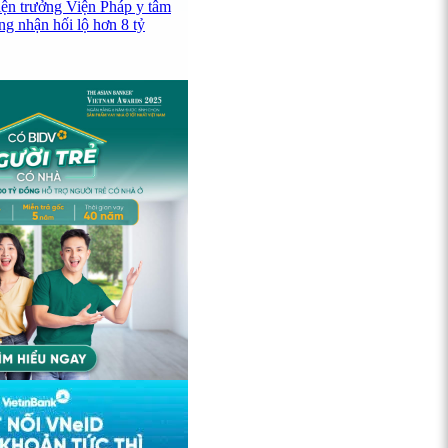
iện trưởng Viện Pháp y tâm
ng nhận hối lộ hơn 8 tỷ