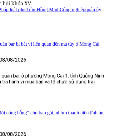
 hội khóa XV.
Pháp luật plus
Trần Hồng Minh
Công nghiệp
quận ủy
uán bar bị bắt vì liên quan đến ma túy ở Móng Cái
08/08/2026
 quán bar ở phường Móng Cái 1, tỉnh Quảng Ninh
u tra hành vi mua bán và tổ chức sử dụng trái
.
òi công bằng" cho bạn gái, nhóm thanh niên lĩnh án
08/08/2026