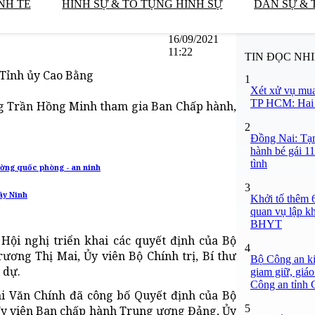
NH TẾ
HÌNH SỰ & TỐ TỤNG HÌNH SỰ
DÂN SỰ & 
16/09/2021
11:22
TIN ĐỌC NH
 Tỉnh ủy Cao Bằng
1
Xét xử vụ mua
TP HCM: Hai b
ng Trần Hồng Minh tham gia Ban Chấp hành,
2
Đồng Nai: Tạm
hành bé gái 11
tình
cường quốc phòng - an ninh
3
ây Ninh
Khởi tố thêm 6
quan vụ lập k
BHYT
Hội nghị triển khai các quyết định của Bộ
4
rương Thị Mai, Ủy viên Bộ Chính trị, Bí thư
Bộ Công an ki
 dự.
giam giữ, giáo
Công an tỉnh
i Văn Chính đã công bố Quyết định của Bộ
5
Ủy viên Ban chấp hành Trung ương Đảng, Ủy