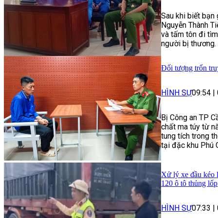
Sau khi biết bạn
Nguyễn Thành Tiế
và tấm tôn đi tì
người bị thương.
Đối tượng trốn tru
HÌNH SỰ
09:54
|
Bị Công an TP Cầ
chất ma túy từ n
tung tích trong t
tại đặc khu Phú 
Xử lý xe đầu kéo 
120 ô tô thủng lốp
HÌNH SỰ
07:33
|