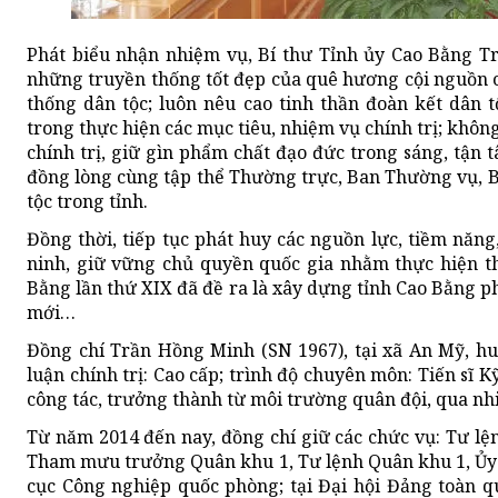
Phát biểu nhận nhiệm vụ, Bí thư Tỉnh ủy Cao Bằng T
những truyền thống tốt đẹp của quê hương cội nguồn c
thống dân tộc; luôn nêu cao tinh thần đoàn kết dân tộ
trong thực hiện các mục tiêu, nhiệm vụ chính trị; khôn
chính trị, giữ gìn phẩm chất đạo đức trong sáng, tận 
đồng lòng cùng tập thể Thường trực, Ban Thường vụ, 
tộc trong tỉnh.
Đồng thời, tiếp tục phát huy các nguồn lực, tiềm năng
ninh, giữ vững chủ quyền quốc gia nhằm thực hiện th
Bằng lần thứ XIX đã đề ra là xây dựng tỉnh Cao Bằng p
mới…
Đồng chí Trần Hồng Minh (SN 1967), tại xã An Mỹ, hu
luận chính trị: Cao cấp; trình độ chuyên môn: Tiến sĩ 
công tác, trưởng thành từ môi trường quân đội, qua nhiề
Từ năm 2014 đến nay, đồng chí giữ các chức vụ: Tư l
Tham mưu trưởng Quân khu 1, Tư lệnh Quân khu 1, Ủy
cục Công nghiệp quốc phòng; tại Đại hội Đảng toàn q