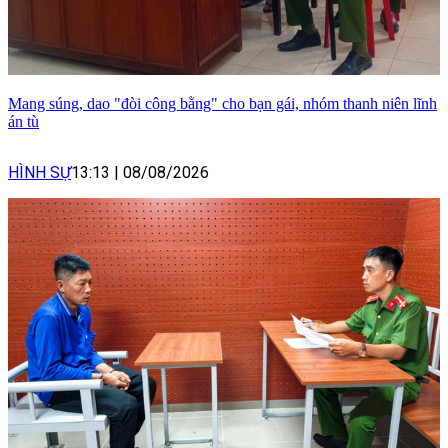
Mang súng, dao "đòi công bằng" cho bạn gái, nhóm thanh niên lĩnh
án tù
HÌNH SỰ
13:13
|
08/08/2026