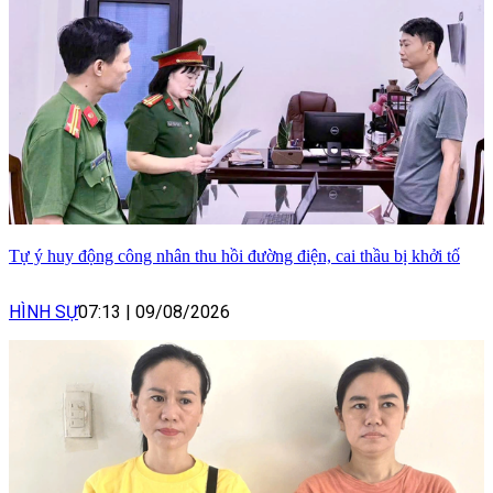
Tự ý huy động công nhân thu hồi đường điện, cai thầu bị khởi tố
HÌNH SỰ
07:13
|
09/08/2026