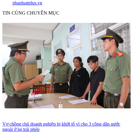
phapluatplus.vn
TIN CÙNG CHUYÊN MỤC
Vợ chồng chủ doanh nghiệp bị khởi tố vì cho 3 công dân nước
ngoài ở lại trái phép