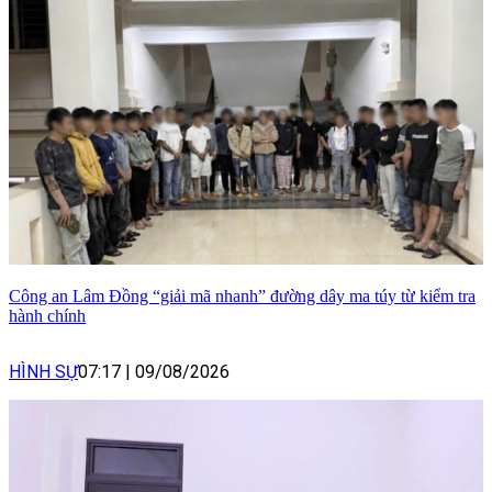
Công an Lâm Đồng “giải mã nhanh” đường dây ma túy từ kiểm tra
hành chính
HÌNH SỰ
07:17
|
09/08/2026