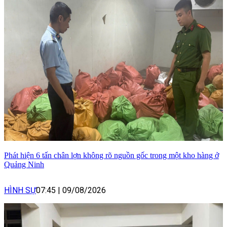
Phát hiện 6 tấn chân lợn không rõ nguồn gốc trong một kho hàng ở
Quảng Ninh
HÌNH SỰ
07:45
|
09/08/2026