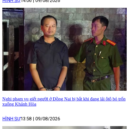
HÌNH SỰ
14:06
|
09/08/2026
Nghi phạm vụ giết người ở Đồng Nai bị bắt khi đang lái ôtô bỏ trốn
xuống Khánh Hòa
HÌNH SỰ
13:58
|
09/08/2026