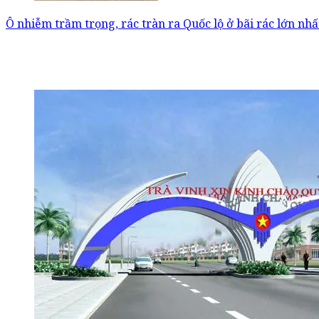
Ô nhiễm trầm trọng, rác tràn ra Quốc lộ ở bãi rác lớn nhấ