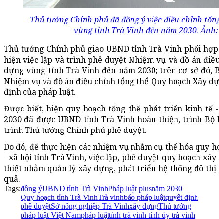
Thủ tướng Chính phủ đã đồng ý việc điều chỉnh tổn
vùng tỉnh Trà Vinh đến năm 2030. Ảnh:
Thủ tướng Chính phủ giao UBND tỉnh Trà Vinh phối hợp 
hiện việc lập và trình phê duyệt Nhiệm vụ và đồ án điề
dựng vùng tỉnh Trà Vinh đến năm 2030; trên cơ sở đó, 
Nhiệm vụ và đồ án điều chỉnh tổng thể Quy hoạch Xây dự
định của pháp luật.
Được biết, hiện quy hoạch tổng thể phát triển kinh tế 
2030 đã được UBND tỉnh Trà Vinh hoàn thiện, trình Bộ 
trình Thủ tướng Chính phủ phê duyệt.
Do đó, để thực hiện các nhiệm vụ nhằm cụ thể hóa quy ho
- xã hội tỉnh Trà Vinh, việc lập, phê duyệt quy hoạch xâ
thiết nhằm quản lý xây dựng, phát triển hệ thống đô thị 
quả.
Tags:
đồng ý
UBND tỉnh Trà Vinh
Pháp luật plus
năm 2030
Quy hoạch tỉnh Trà Vinh
Trà vinh
báo pháp luật
quyết định
phê duyệt
Sở nông nghiệp Trà Vinh
xây dựng
Thủ tướng
pháp luật Việt Nam
pháp luật
tỉnh trà vinh tỉnh ủy trà vinh