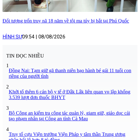
Đối tượng trốn truy nã 18 năm về tội ma túy bị bắt tại Phú Quốc
HÌNH SỰ
09:54
|
08/08/2026
TIN ĐỌC NHIỀU
1
Đồng Nai: Tạm giữ gã thanh niên bạo hành bé gái 11 tuổi con
riêng của người tình
2
Khởi tố thêm 6 cán bộ y tế ở Đắk Lắk liên quan vụ lập khống
3.539 lượt đơn thuốc BHYT
3
Bộ Công an kiểm tra công tác quản lý, giam giữ, giáo dục cải
tạo phạm nhân tại Công an tỉnh Cà Mau
4
Truy tố cựu Viện trưởng Viện Pháp y tâm thần Trung ương
nhận hối lộ hơn 8 tỷ đồng