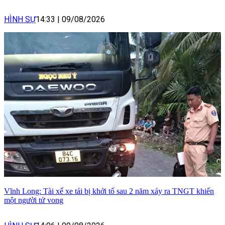
HÌNH SỰ
14:33
|
09/08/2026
Vĩnh Long: Tài xế xe tải bị khởi tố sau 2 năm xảy ra TNGT khiến
một người tử vong