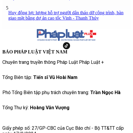
5
Huy động lực lượng hỗ trợ người dân tháo dỡ công trình, bàn
giao mặt bằng dự án cao tốc Vinh - Thanh Thủy
BÁO PHÁP LUẬT VIỆT NAM
Chuyên trang truyền thông Pháp Luật Pháp Luật +
Tổng Biên tập:
Tiến sĩ Vũ Hoài Nam
Phó Tổng Biên tập phụ trách chuyên trang:
Trần Ngọc Hà
Tổng Thư ký:
Hoàng Văn Vượng
Giấy phép số: 27/GP-CBC của Cục Báo chí - Bộ TT&TT cấp