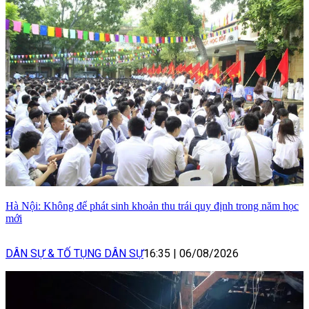
Hà Nội: Không để phát sinh khoản thu trái quy định trong năm học
mới
DÂN SỰ & TỐ TỤNG DÂN SỰ
16:35
|
06/08/2026