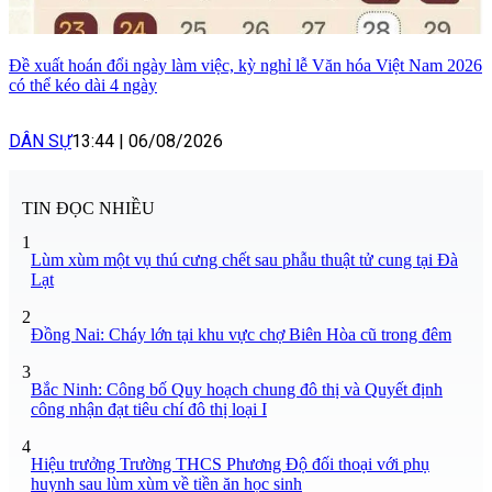
Đề xuất hoán đổi ngày làm việc, kỳ nghỉ lễ Văn hóa Việt Nam 2026
có thể kéo dài 4 ngày
DÂN SỰ
13:44
|
06/08/2026
TIN ĐỌC NHIỀU
1
Lùm xùm một vụ thú cưng chết sau phẫu thuật tử cung tại Đà
Lạt
2
Đồng Nai: Cháy lớn tại khu vực chợ Biên Hòa cũ trong đêm
3
Bắc Ninh: Công bố Quy hoạch chung đô thị và Quyết định
công nhận đạt tiêu chí đô thị loại I
4
Hiệu trưởng Trường THCS Phương Độ đối thoại với phụ
huynh sau lùm xùm về tiền ăn học sinh