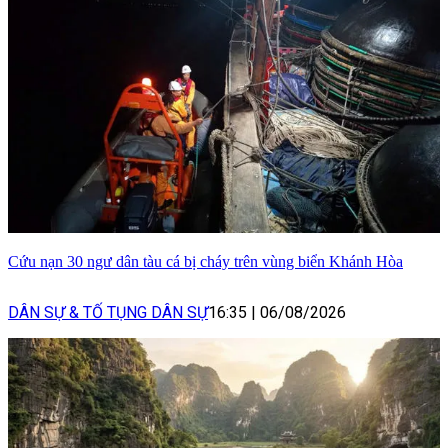
Cứu nạn 30 ngư dân tàu cá bị cháy trên vùng biển Khánh Hòa
DÂN SỰ & TỐ TỤNG DÂN SỰ
16:35
|
06/08/2026