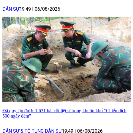
DÂN SỰ
19:49
|
06/08/2026
Đã quy tập được 1.631 hài cốt liệt sĩ trong khuôn khổ "Chiến dịch
500 ngày đêm"
DÂN SỰ & TỐ TỤNG DÂN SỰ
19:49
|
06/08/2026