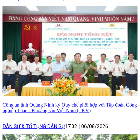
Công an tỉnh Quảng Ninh ký Quy chế phối hợp với Tập đoàn Công
nghiệp Than - Khoáng sản Việt Nam (TKV)
DÂN SỰ & TỐ TỤNG DÂN SỰ
17:32
|
06/08/2026