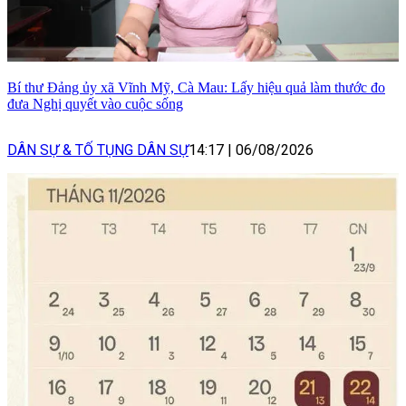
Bí thư Đảng ủy xã Vĩnh Mỹ, Cà Mau: Lấy hiệu quả làm thước đo
đưa Nghị quyết vào cuộc sống
DÂN SỰ & TỐ TỤNG DÂN SỰ
14:17
|
06/08/2026