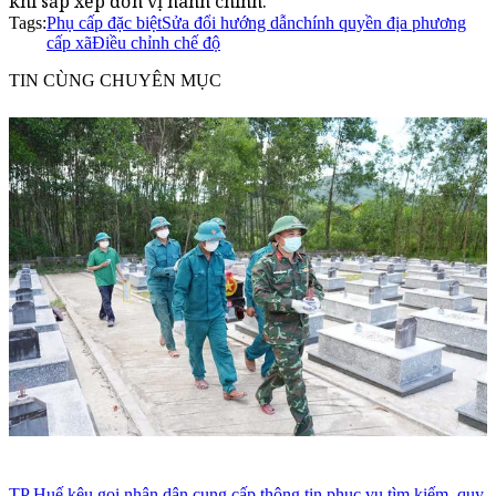
khi sắp xếp đơn vị hành chính.
Tags:
Phụ cấp đặc biệt
Sửa đổi hướng dẫn
chính quyền địa phương
cấp xã
Điều chỉnh chế độ
TIN CÙNG CHUYÊN MỤC
TP Huế kêu gọi nhân dân cung cấp thông tin phục vụ tìm kiếm, quy