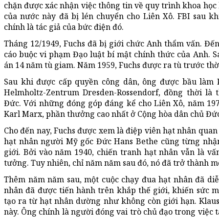
chặn được xác nhận việc thông tin về quy trình khoa học
của nước này đã bị lén chuyển cho Liên Xô. FBI sau kh
chính là tác giả của bức điện đó.
Tháng 12/1949, Fuchs đã bị giới chức Anh thẩm vấn. Đến 
cáo buộc vi phạm Đạo luật bí mật chính thức của Anh. Sa
án 14 năm tù giam. Năm 1959, Fuchs được ra tù trước thờ
Sau khi được cấp quyền công dân, ông được bầu làm 
Helmholtz-Zentrum Dresden-Rossendorf, đồng thời là
Đức. Với những đóng góp đáng kể cho Liên Xô, năm 1
Karl Marx, phần thưởng cao nhất ở Cộng hòa dân chủ Đức
Cho đến nay, Fuchs được xem là điệp viên hạt nhân quan t
hạt nhân người Mỹ gốc Đức Hans Bethe cũng từng nhận x
giới. Bởi vào năm 1940, chiến tranh hạt nhân vẫn là v
tưởng. Tuy nhiên, chỉ năm năm sau đó, nó đã trở thành mộ
Thêm năm năm sau, một cuộc chạy đua hạt nhân đã diễ
nhân đã được tiến hành trên khắp thế giới, khiến sức 
tạo ra từ hạt nhân dường như không còn giới hạn. Klaus 
này. Ông chính là người đóng vai trò chủ đạo trong việc 