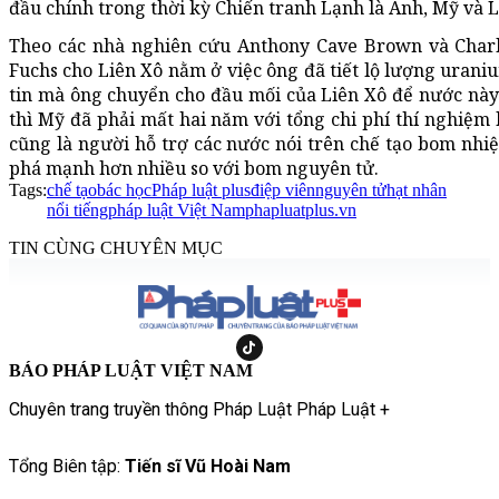
đầu chính trong thời kỳ Chiến tranh Lạnh là Anh, Mỹ và L
Theo các nhà nghiên cứu Anthony Cave Brown và Charl
Fuchs cho Liên Xô nằm ở việc ông đã tiết lộ lượng urani
tin mà ông chuyển cho đầu mối của Liên Xô để nước này
thì Mỹ đã phải mất hai năm với tổng chi phí thí nghiệm 
cũng là người hỗ trợ các nước nói trên chế tạo bom nhiệ
phá mạnh hơn nhiều so với bom nguyên tử.
Tags:
chế tạo
bác học
Pháp luật plus
điệp viên
nguyên tử
hạt nhân
nổi tiếng
pháp luật Việt Nam
phapluatplus.vn
TIN CÙNG CHUYÊN MỤC
BÁO PHÁP LUẬT VIỆT NAM
Chuyên trang truyền thông Pháp Luật Pháp Luật +
Tổng Biên tập:
Tiến sĩ Vũ Hoài Nam