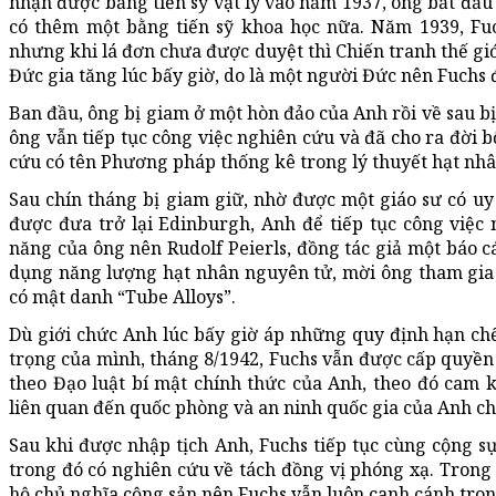
nhận được bằng tiến sỹ vật lý vào năm 1937, ông bắt đầu
có thêm một bằng tiến sỹ khoa học nữa. Năm 1939, Fu
nhưng khi lá đơn chưa được duyệt thì Chiến tranh thế giớ
Đức gia tăng lúc bấy giờ, do là một người Đức nên Fuchs đ
Ban đầu, ông bị giam ở một hòn đảo của Anh rồi về sau bị
ông vẫn tiếp tục công việc nghiên cứu và đã cho ra đời b
cứu có tên Phương pháp thống kê trong lý thuyết hạt nhâ
Sau chín tháng bị giam giữ, nhờ được một giáo sư có uy 
được đưa trở lại Edinburgh, Anh để tiếp tục công việc
năng của ông nên Rudolf Peierls, đồng tác giả một báo c
dụng năng lượng hạt nhân nguyên tử, mời ông tham gia
có mật danh “Tube Alloys”.
Dù giới chức Anh lúc bấy giờ áp những quy định hạn chế
trọng của mình, tháng 8/1942, Fuchs vẫn được cấp quyền
theo Đạo luật bí mật chính thức của Anh, theo đó cam 
liên quan đến quốc phòng và an ninh quốc gia của Anh ch
Sau khi được nhập tịch Anh, Fuchs tiếp tục cùng cộng s
trong đó có nghiên cứu về tách đồng vị phóng xạ. Trong 
hộ chủ nghĩa cộng sản nên Fuchs vẫn luôn canh cánh trong