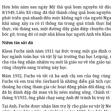
Hơn bốn năm sau ngày Mỹ thả quả bom nguyên tử đầu 
8/1949, Liên Xô cũng đã thử thành công quả bom nguyên 
phát triển quá nhanh đến mức không ngờ của người Nga, 
khả năng xảy ra rò rỉ thông tin trong quá trình thực hi
thực, vài tháng sau, một đường dây gián điệp chuyên chu
bóc gỡ, trong đó có một nhà khoa học người Anh tên Klau
Niềm tin sắt đá
Klaus Fuchs sinh năm 1911 tại Đức trong một gia đình 
học ngành toán học và vật lý tại trường Đại học Leipzig,
cha của ông nhận nhiệm vụ mới là giáo sư về tôn giáo tại
cũng chuyển sang trường này học.
Năm 1932, Fuchs và tất cả ba anh chị em của ông cùng
Fuchs và em trai tên Gerhard là những diễn giả tích cực
thoảng họ cũng tham gia các hoạt động phản đối đảng của
đã bị đánh đập dã man và bị ném xuống sông. Chính vì
tháng 9/1933, ông phải chạy sang Anh để tránh bị truy tố.
Tại Anh, Fuchs được nhận làm trợ lý cho giáo sư vật lý Ne