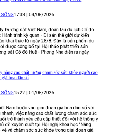
I SỐNG
17:38
|
04/08/2026
y Đường sắt Việt Nam, đoàn tàu du lịch Cố đô
 Hành trình kỳ quan - Di sản thế giới dự kiến
ào khai thác từ ngày 28/8. Đây là sản phẩm du
ới được công bố tại Hội thảo phát triển sản
ờng sắt Cố đô Huế - Phong Nha diễn ra ngày
y nâng cao chất lượng chăm sóc sức khỏe người cao
h già hóa dân số
I SỐNG
15:22
|
01/08/2026
iệt Nam bước vào giai đoạn già hóa dân số với
g nhanh, việc nâng cao chất lượng chăm sóc sức
ổi trở thành yêu cầu cấp thiết đối với hệ thống y
chủ đề xuyên suốt tại Hội nghị khoa học "Nâng
 vệ và chăm sóc sức khỏe trong giai đoạn già