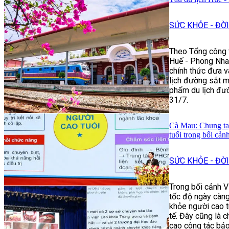
SỨC KHỎE - ĐỜ
Theo Tổng công t
Huế - Phong Nha:
chính thức đưa v
lịch đường sắt m
phẩm du lịch đư
31/7.
Cà Mau: Chung ta
tuổi trong bối cản
SỨC KHỎE - ĐỜ
Trong bối cảnh V
tốc độ ngày càn
khỏe người cao tu
tế. Đây cũng là 
cao công tác bảo