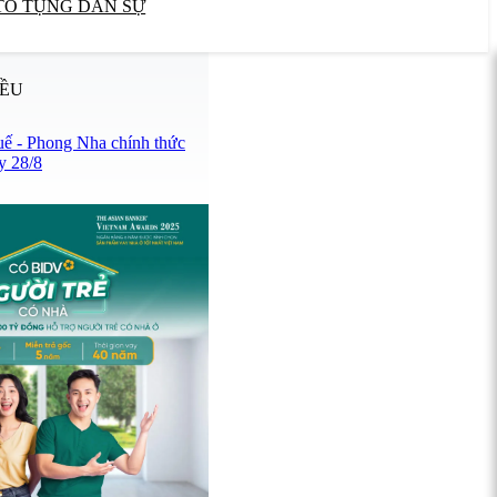
TỐ TỤNG DÂN SỰ
IỀU
uế - Phong Nha chính thức
y 28/8