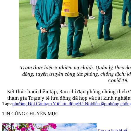
Trạm thực hiện 5 nhiệm vụ chính: Quản lý, theo dõ
đồng; tuyên truyền công tác phòng, chống dịch; k
Covid-19.
Kết thúc buổi diễn tập, Ban chỉ đạo phòng chống dịch
tham gia Trạm y tế lưu động đã họp và rút kinh nghiệm,
Tags:
phường Đội Cấn
trạm Y tế lưu động
Hà Nội
diễn tập phòng chốn
TIN CÙNG CHUYÊN MỤC
Tàu du lịch Huế -