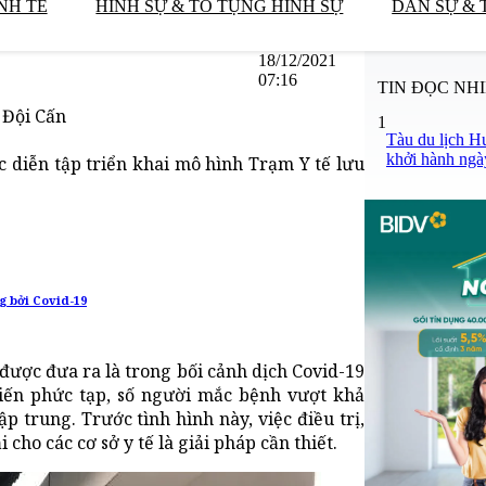
NH TẾ
HÌNH SỰ & TỐ TỤNG HÌNH SỰ
DÂN SỰ & 
18/12/2021
07:16
TIN ĐỌC NH
 Đội Cấn
1
Tàu du lịch H
khởi hành ngà
 diễn tập triển khai mô hình Trạm Y tế lưu
g bởi Covid-19
được đưa ra là trong bối cảnh dịch Covid-19
iến phức tạp, số người mắc bệnh vượt khả
ập trung. Trước tình hình này, việc điều trị,
cho các cơ sở y tế là giải pháp cần thiết.