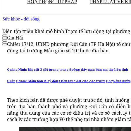
HOẠT ĐỘNG TƯ PHÁP
PHÁP LUẬT VỀ KI
Sức khỏe - đời sống
Diễn tập triển khai mô hình Trạm tế lưu động tại phường
Gia Hải
Chiều 17/12, UBND phường Đội Cấn (TP Hà Nội) tổ chức
động tại trường Mẫu giáo số 10 thuộc địa bàn.
Quảng Ninh: Bắt giữ 3 đối tượng trong đường dây mua bán ma túy liên tỉnh
Quảng Nam: Giảm hơn 25 tỷ đồng tiền thuê đất cho các trường hợp ảnh hưởn
Theo kịch bản đã được phê duyệt trước đó, tình huống 
trên địa bàn thành phố và phường Đội Cấn có diễn b
năng thu dung của các cơ sở điều trị và cơ sở cách ly t
cách ly các trường hợp F0 thể nhẹ tại nhà nhằm giảm tải 