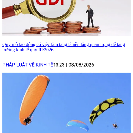
Quy mô lao động có việc làm tăng là nền tảng quan trọng để tăng
trưởng kinh tế quý III/2026
PHÁP LUẬT VỀ KINH TẾ
13:23
|
08/08/2026