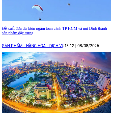
Đề xuất đưa dù lượn ngắm toàn cảnh TP HCM và núi Dinh thành
sản phẩm đặc trưng
SẢN PHẨM - HÀNG HÓA - DỊCH VỤ
13:12
|
08/08/2026