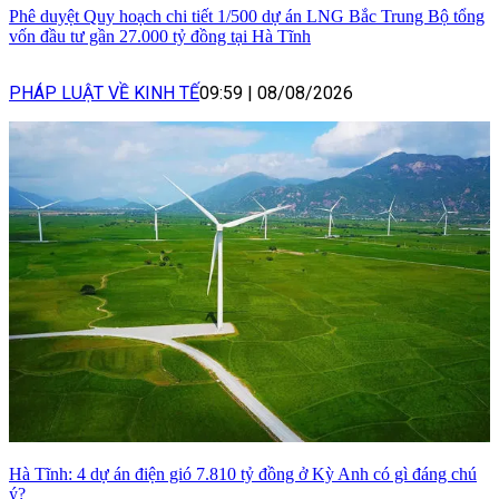
Phê duyệt Quy hoạch chi tiết 1/500 dự án LNG Bắc Trung Bộ tổng
vốn đầu tư gần 27.000 tỷ đồng tại Hà Tĩnh
PHÁP LUẬT VỀ KINH TẾ
09:59
|
08/08/2026
Hà Tĩnh: 4 dự án điện gió 7.810 tỷ đồng ở Kỳ Anh có gì đáng chú
ý?