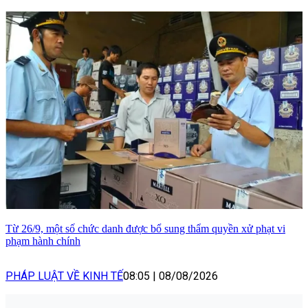
Từ 26/9, một số chức danh được bổ sung thẩm quyền xử phạt vi
phạm hành chính
PHÁP LUẬT VỀ KINH TẾ
08:05
|
08/08/2026