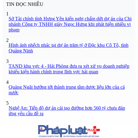
TIN ĐỌC NHIỀU
1
Sở Tài chính tỉnh Hưng Yên kiến nghị chấm dứt dự án của Chi
nhánh Công ty TNHH giày Ngọc Hưng khi phát hiện nhiều vi
phạm
2
Hình ảnh nhếch nhác tại dự án trăm tỷ ở Đặc khu Cô Tô, tỉnh
Quảng Ninh
3
TAND khu vực 4 - Hải Phòng đưa ra xét xử vụ doanh nghiệp
khiếu kiện hành chính trong lĩnh vực hải quan
4
Quảng Ngãi hướng tới thành trung tâm dược liệu lớn của cả
nước
5
Nghệ An: Tiến độ dự án cải tạo đường hơn 560 tỷ chưa đáp
ứng yêu cầu đề ra