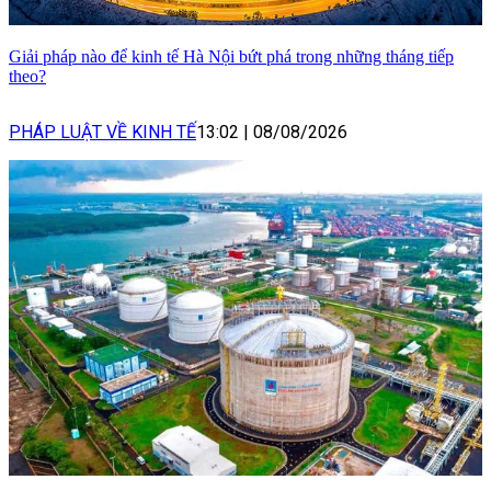
Giải pháp nào để kinh tế Hà Nội bứt phá trong những tháng tiếp
theo?
PHÁP LUẬT VỀ KINH TẾ
13:02
|
08/08/2026