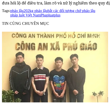
đưa hối lộ để điều tra, làm rõ và xử lý nghiêm theo quy đ
Tags:
pháo lậu
202kg pháo lậu
bắt các đối tượng chở pháo lậu
pháp luật Việt Nam
Phapluatplus
TIN CÙNG CHUYÊN MỤC