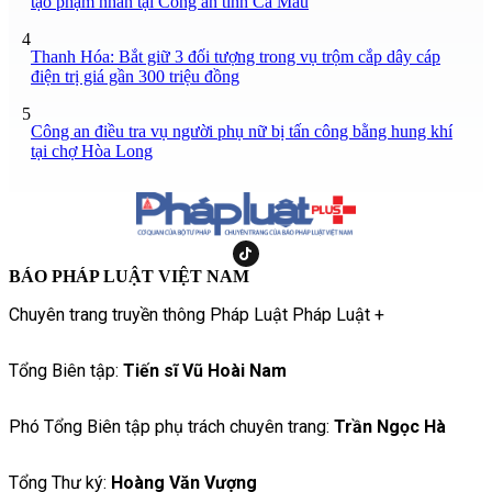
tạo phạm nhân tại Công an tỉnh Cà Mau
4
Thanh Hóa: Bắt giữ 3 đối tượng trong vụ trộm cắp dây cáp
điện trị giá gần 300 triệu đồng
5
Công an điều tra vụ người phụ nữ bị tấn công bằng hung khí
tại chợ Hòa Long
BÁO PHÁP LUẬT VIỆT NAM
Chuyên trang truyền thông Pháp Luật Pháp Luật +
Tổng Biên tập:
Tiến sĩ Vũ Hoài Nam
Phó Tổng Biên tập phụ trách chuyên trang:
Trần Ngọc Hà
Tổng Thư ký:
Hoàng Văn Vượng