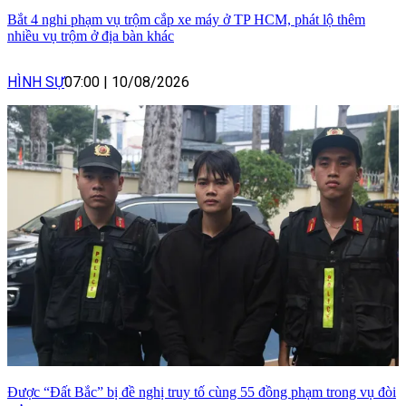
Bắt 4 nghi phạm vụ trộm cắp xe máy ở TP HCM, phát lộ thêm
nhiều vụ trộm ở địa bàn khác
HÌNH SỰ
07:00
|
10/08/2026
Được “Đất Bắc” bị đề nghị truy tố cùng 55 đồng phạm trong vụ đòi