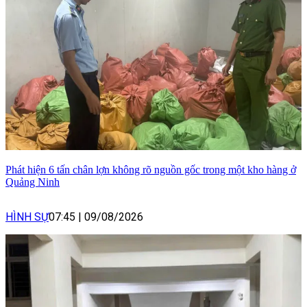
Phát hiện 6 tấn chân lợn không rõ nguồn gốc trong một kho hàng ở
Quảng Ninh
HÌNH SỰ
07:45
|
09/08/2026