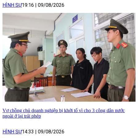
HÌNH SỰ
19:16
|
09/08/2026
Vợ chồng chủ doanh nghiệp bị khởi tố vì cho 3 công dân nước
ngoài ở lại trái phép
HÌNH SỰ
14:33
|
09/08/2026