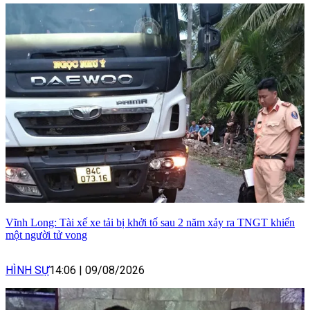
Vĩnh Long: Tài xế xe tải bị khởi tố sau 2 năm xảy ra TNGT khiến
một người tử vong
HÌNH SỰ
14:06
|
09/08/2026