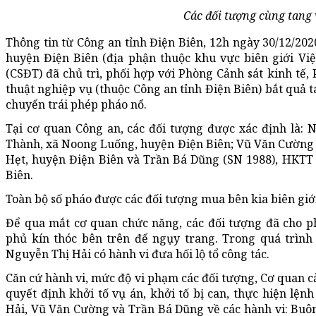
Các đối tượng cùng tang 
Thông tin từ Công an tỉnh Điện Biên, 12h ngày 30/12/202
huyện Điện Biên (địa phận thuộc khu vực biên giới Việ
(CSĐT) đã chủ trì, phối hợp với Phòng Cảnh sát kinh t
thuật nghiệp vụ (thuộc Công an tỉnh Điện Biên) bắt quả 
chuyển trái phép pháo nổ.
Tại cơ quan Công an, các đối tượng được xác định là: 
Thành, xã Noong Luống, huyện Điện Biên; Vũ Văn Cường 
Hẹt, huyện Điện Biên và Trần Bá Dũng (SN 1988), HKTT
Biên.
Toàn bộ số pháo được các đối tượng mua bên kia biên giới
Để qua mắt cơ quan chức năng, các đối tượng đã cho ph
phủ kín thóc bên trên để ngụy trang. Trong quá trình
Nguyễn Thị Hải có hành vi đưa hối lộ tổ công tác.
Căn cứ hành vi, mức độ vi phạm các đối tượng, Cơ quan cả
quyết định khởi tố vụ án, khởi tố bị can, thực hiện lện
Hải, Vũ Văn Cường và Trần Bá Dũng về các hành vi: Bu