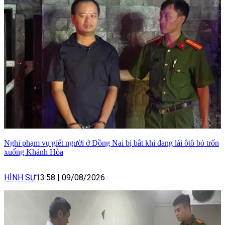
Nghi phạm vụ giết người ở Đồng Nai bị bắt khi đang lái ôtô bỏ trốn
xuống Khánh Hòa
HÌNH SỰ
13:58
|
09/08/2026