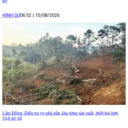
nợ
HÌNH SỰ
06:52
|
10/08/2026
Lâm Đồng: Điều tra vụ phá gần 1ha rừng sản xuất, thiệt hại hơn
14,6 m³ gỗ