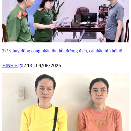
Tự ý huy động công nhân thu hồi đường điện, cai thầu bị khởi tố
HÌNH SỰ
07:13
|
09/08/2026