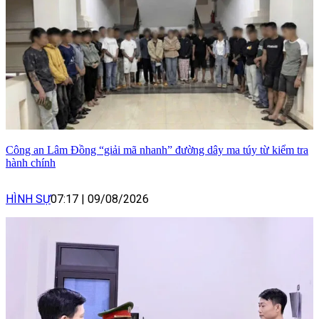
Công an Lâm Đồng “giải mã nhanh” đường dây ma túy từ kiểm tra
hành chính
HÌNH SỰ
07:17
|
09/08/2026