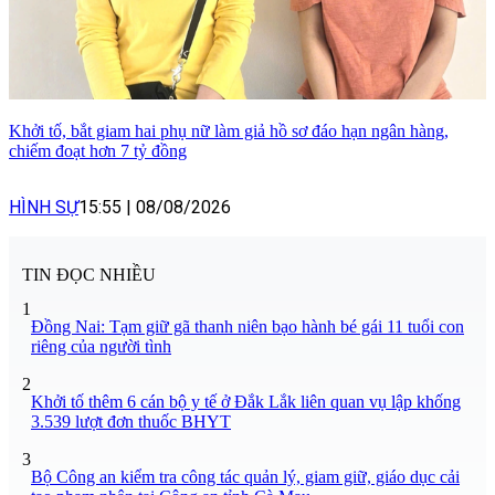
Khởi tố, bắt giam hai phụ nữ làm giả hồ sơ đáo hạn ngân hàng,
chiếm đoạt hơn 7 tỷ đồng
HÌNH SỰ
15:55
|
08/08/2026
TIN ĐỌC NHIỀU
1
Đồng Nai: Tạm giữ gã thanh niên bạo hành bé gái 11 tuổi con
riêng của người tình
2
Khởi tố thêm 6 cán bộ y tế ở Đắk Lắk liên quan vụ lập khống
3.539 lượt đơn thuốc BHYT
3
Bộ Công an kiểm tra công tác quản lý, giam giữ, giáo dục cải