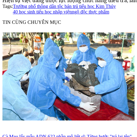
Hiện sự việc đang được lực lượng chức năng điều tra, làm
Tags:
Trường phổ thông dân tộc bán trú tiểu học Kim Thủy
40 học sinh tiểu học nhập viện
ngộ độc thực phẩm
TIN CÙNG CHUYÊN MỤC
Cà Mau lấy mẫu ADN 622 phần mộ liệt sĩ: Từng bước "trả lại tên"