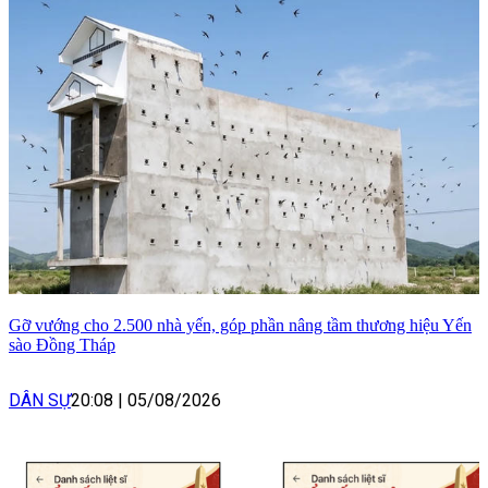
Gỡ vướng cho 2.500 nhà yến, góp phần nâng tầm thương hiệu Yến
sào Đồng Tháp
DÂN SỰ
20:08
|
05/08/2026