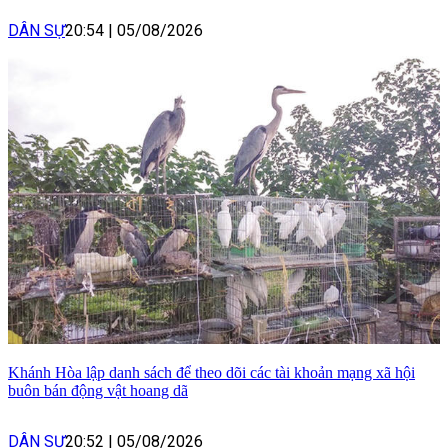
DÂN SỰ
20:54
|
05/08/2026
Khánh Hòa lập danh sách để theo dõi các tài khoản mạng xã hội
buôn bán động vật hoang dã
DÂN SỰ
20:52
|
05/08/2026