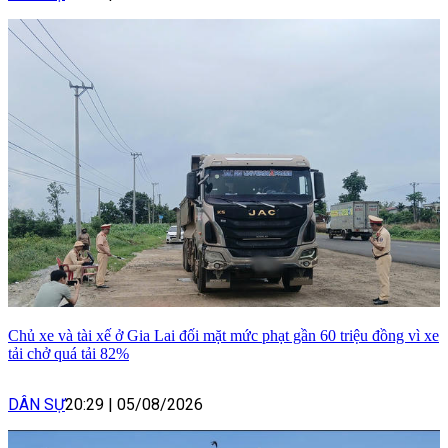
Chủ xe và tài xế ở Gia Lai đối mặt mức phạt gần 60 triệu đồng vì xe
tải chở quá tải 82%
DÂN SỰ
20:29
|
05/08/2026