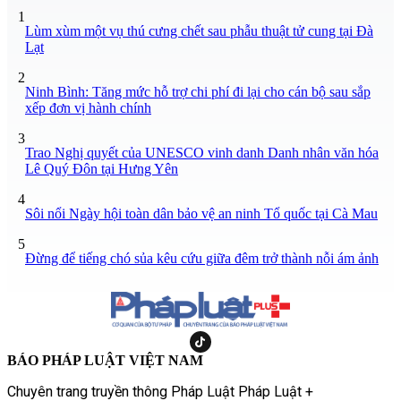
1
Lùm xùm một vụ thú cưng chết sau phẫu thuật tử cung tại Đà
Lạt
2
Ninh Bình: Tăng mức hỗ trợ chi phí đi lại cho cán bộ sau sắp
xếp đơn vị hành chính
3
Trao Nghị quyết của UNESCO vinh danh Danh nhân văn hóa
Lê Quý Đôn tại Hưng Yên
4
Sôi nổi Ngày hội toàn dân bảo vệ an ninh Tổ quốc tại Cà Mau
5
Đừng để tiếng chó sủa kêu cứu giữa đêm trở thành nỗi ám ảnh
BÁO PHÁP LUẬT VIỆT NAM
Chuyên trang truyền thông Pháp Luật Pháp Luật +