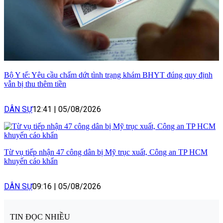
Bộ Y tế: Yêu cầu chấm dứt tình trạng khám BHYT đúng quy định
vẫn bị thu thêm tiền
DÂN SỰ
12:41
|
05/08/2026
Từ vụ tiếp nhận 47 công dân bị Mỹ trục xuất, Công an TP HCM
khuyến cáo khẩn
DÂN SỰ
09:16
|
05/08/2026
TIN ĐỌC NHIỀU