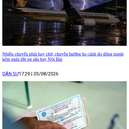
Nhiều chuyến phải bay chờ, chuyển hướng hạ cánh do dông mạnh
kèm mưa lớn tại sân bay Nội Bài
DÂN SỰ
17:29
|
05/08/2026