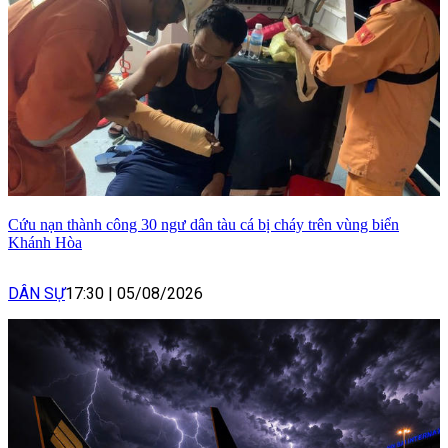
Cứu nạn thành công 30 ngư dân tàu cá bị cháy trên vùng biển
Khánh Hòa
DÂN SỰ
17:30
|
05/08/2026