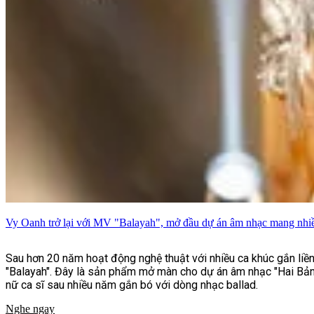
Vy Oanh trở lại với MV "Balayah", mở đầu dự án âm nhạc mang nhi
Sau hơn 20 năm hoạt động nghệ thuật với nhiều ca khúc gắn liền 
"Balayah". Đây là sản phẩm mở màn cho dự án âm nhạc "Hai Bản
nữ ca sĩ sau nhiều năm gắn bó với dòng nhạc ballad.
Nghe ngay