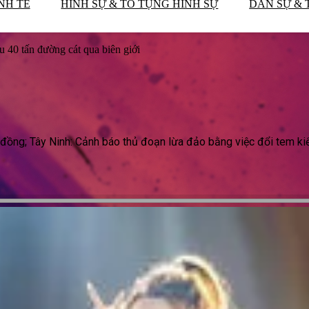
NH TẾ
HÌNH SỰ & TỐ TỤNG HÌNH SỰ
DÂN SỰ & 
 40 tấn đường cát qua biên giới
tỷ đồng; Tây Ninh: Cảnh báo thủ đoạn lừa đảo bằng việc đổi tem kiể