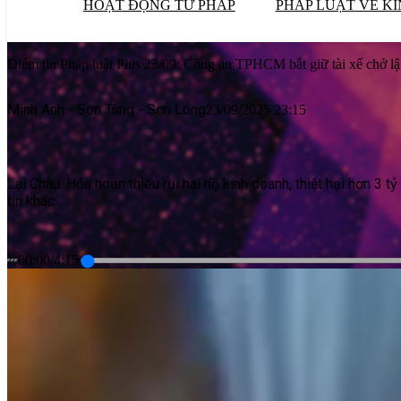
HOẠT ĐỘNG TƯ PHÁP
PHÁP LUẬT VỀ KI
Điểm tin Pháp luật Plus 23/09: Công an TPHCM bắt giữ tài xế chở lậu
Minh Anh - Sơn Tùng - Sơn Long
23/09/2025 23:15
Lai Châu: Hỏa hoạn thiêu rụi hai hộ kinh doanh, thiệt hại hơn 3 
tin khác.
00:00
/
4:15