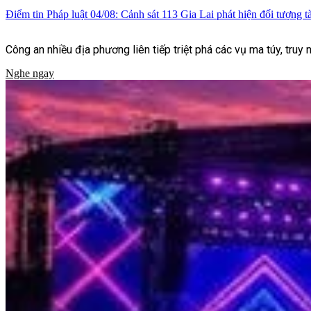
Điểm tin Pháp luật 04/08: Cảnh sát 113 Gia Lai phát hiện đối tượng tà
Công an nhiều địa phương liên tiếp triệt phá các vụ ma túy, truy 
Nghe ngay