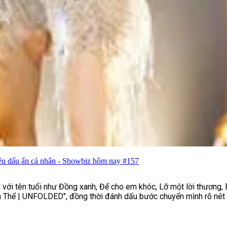
ều dấu ấn cá nhân - Showbiz hôm nay #157
với tên tuổi như Đồng xanh, Để cho em khóc, Lỡ một lời thương, Em
 Thể | UNFOLDED", đồng thời đánh dấu bước chuyển mình rõ nét 