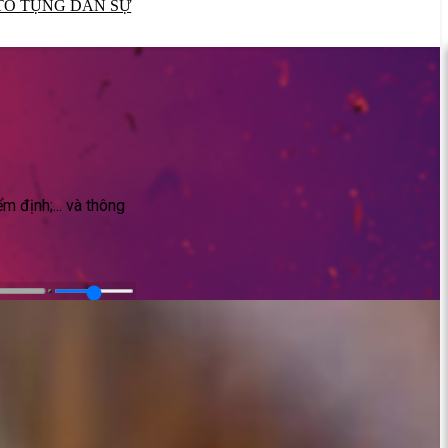
TỐ TỤNG DÂN SỰ
m định;... và thông