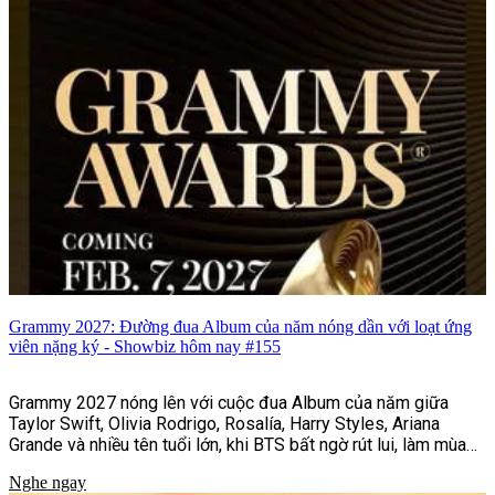
Grammy 2027: Đường đua Album của năm nóng dần với loạt ứng
viên nặng ký - Showbiz hôm nay #155
Grammy 2027 nóng lên với cuộc đua Album của năm giữa
Taylor Swift, Olivia Rodrigo, Rosalía, Harry Styles, Ariana
Grande và nhiều tên tuổi lớn, khi BTS bất ngờ rút lui, làm mùa
giải thêm khó lường.
Nghe ngay