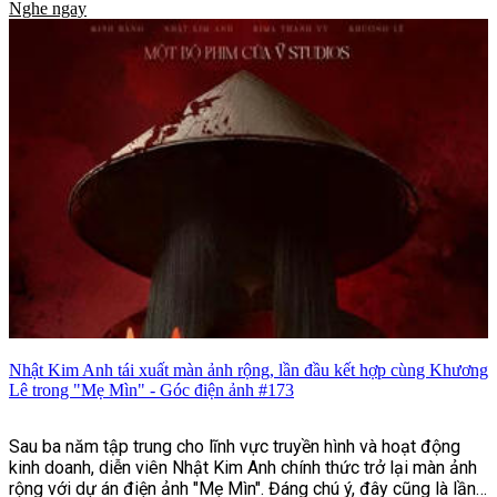
Nghe ngay
niệm Ngày Thương binh - Liệt sĩ, cùng những nỗ lực tăng
cường bảo đảm an toàn giao thông, phòng, chống mua bán
người và nhiều tin tức nổi bật khác.
Nhật Kim Anh tái xuất màn ảnh rộng, lần đầu kết hợp cùng Khương
Lê trong "Mẹ Mìn" - Góc điện ảnh #173
Sau ba năm tập trung cho lĩnh vực truyền hình và hoạt động
kinh doanh, diễn viên Nhật Kim Anh chính thức trở lại màn ảnh
rộng với dự án điện ảnh "Mẹ Mìn". Đáng chú ý, đây cũng là lần