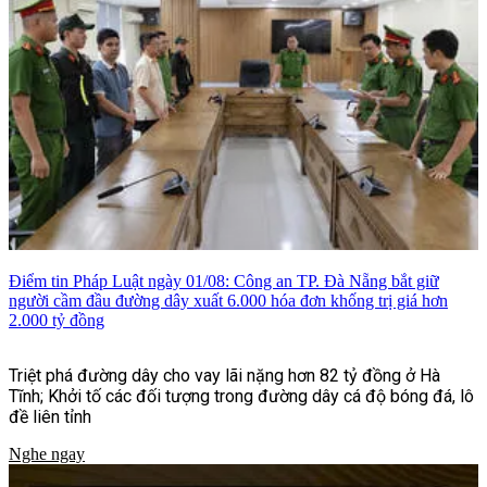
Điểm tin Pháp Luật ngày 01/08: Công an TP. Đà Nẵng bắt giữ
người cầm đầu đường dây xuất 6.000 hóa đơn khống trị giá hơn
2.000 tỷ đồng
Triệt phá đường dây cho vay lãi nặng hơn 82 tỷ đồng ở Hà
Tĩnh; Khởi tố các đối tượng trong đường dây cá độ bóng đá, lô
đề liên tỉnh
Nghe ngay