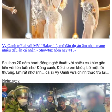
Vy Oanh trở lại với MV "Balayah", mở đầu dự án âm nhạc mang
nhiều dấu ấn cá nhân - Showbiz hôm nay #157
Sau hơn 20 năm hoạt động nghệ thuật với nhiều ca khúc gắn
liền với tên tuổi như Đồng xanh, Để cho em khóc, Lỡ một lời
thương, Em rất nhớ anh..., ca sĩ Vy Oanh vừa chính thức trở lại
với MV "Balayah". Đây là sản phẩm mở màn cho dự án âm nhạc
Nghe ngay
"Hai Bản Thể | UNFOLDED", đồng thời đánh dấu bước chuyển
mình rõ nét về hình ảnh, phong cách âm nhạc và định hướng
sáng tạo của nữ ca sĩ sau nhiều năm gắn bó với dòng nhạc
ballad.