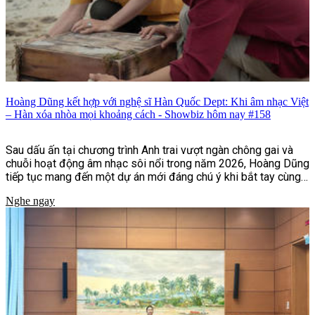
Hoàng Dũng kết hợp với nghệ sĩ Hàn Quốc Dept: Khi âm nhạc Việt
– Hàn xóa nhòa mọi khoảng cách - Showbiz hôm nay #158
Sau dấu ấn tại chương trình Anh trai vượt ngàn chông gai và
chuỗi hoạt động âm nhạc sôi nổi trong năm 2026, Hoàng Dũng
tiếp tục mang đến một dự án mới đáng chú ý khi bắt tay cùng
nghệ sĩ Hàn Quốc Dept trong ca khúc "Nói nhỏ em nghe".
Nghe ngay