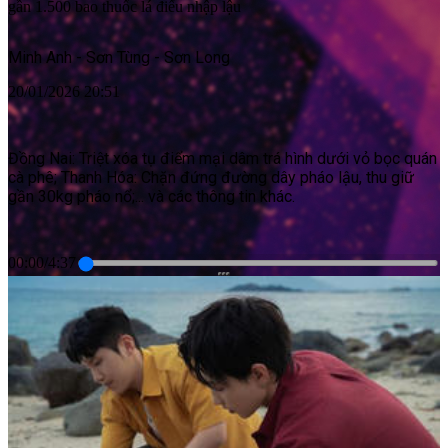
gần 1.500 bao thuốc lá điếu nhập lậu
Minh Anh - Sơn Tùng - Sơn Long
20/01/2026 20:51
Đồng Nai: Triệt xóa tụ điểm mại dâm trá hình dưới vỏ bọc quán
cà phê; Thanh Hóa: Chặn đứng đường dây pháo lậu, thu giữ
gần 30kg pháo nổ;... và các thông tin khác.
00:00
/
4:37