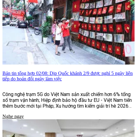
Bản tin tổng hợp 02/08: Dịp Quốc khánh 2/9 được nghỉ 5 ngày liên
tiếp do hoán đổi ngày làm việc
Công nghệ trạm 5G do Việt Nam sản xuất chiếm hơn 6% tổng
số trạm vận hành; Hiệp định bảo hộ đầu tư EU - Việt Nam tiến
thêm bước mới tại Pháp; Xu hướng tìm kiếm giải trí hè 2026
của người Việt;...và một số tin tức khác
Nghe ngay