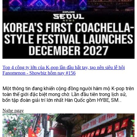
Top 4 công ty lớn của K-pop lần đầu bắt tay, tạo nên siêu lễ hội
Fanomenon - Showbiz hôm nay #156
Một thông tin đang khiến cộng đồng người hâm mộ K-pop trên
toàn thế giới đặc biệt mong chờ. Lần đầu tiên trong lịch sử,
bốn tập đoàn giải trí lớn nhất Hàn Quốc gồm HYBE, SM
Entertainment, JYP Entertainment và YG Entertainment sẽ
Nghe ngay
cùng bắt tay tổ chức lễ hội âm nhạc và văn hóa quy mô quốc tế
mang tên Fanomenon.