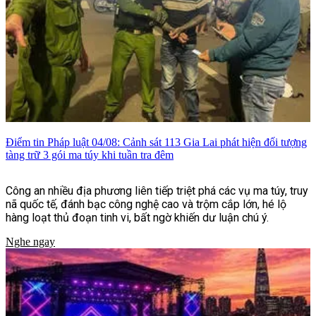
Điểm tin Pháp luật 04/08: Cảnh sát 113 Gia Lai phát hiện đối tượng
tàng trữ 3 gói ma túy khi tuần tra đêm
Công an nhiều địa phương liên tiếp triệt phá các vụ ma túy, truy
nã quốc tế, đánh bạc công nghệ cao và trộm cắp lớn, hé lộ
hàng loạt thủ đoạn tinh vi, bất ngờ khiến dư luận chú ý.
Nghe ngay