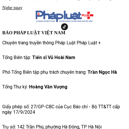
đầu nữ diễn viên hợp tác cùng Khương Lê, nam diễn viên trẻ
Nghe ngay
kém cô 13 tuổi. Dù không vào vai cặp đôi, sự kết hợp giữa hai
gương mặt thuộc hai thế hệ diễn viên vẫn nhanh chóng thu hút
sự quan tâm của khán giả ngay từ những hình ảnh đầu tiên
được công bố tại lễ khai máy.
BÁO PHÁP LUẬT VIỆT NAM
Chuyên trang truyền thông Pháp Luật Pháp Luật +
Tổng Biên tập:
Tiến sĩ Vũ Hoài Nam
Phó Tổng Biên tập phụ trách chuyên trang:
Trần Ngọc Hà
Tổng Thư ký:
Hoàng Văn Vượng
Giấy phép số: 27/GP-CBC của Cục Báo chí - Bộ TT&TT cấp
ngày 17/9/2024
Trụ sở: 142 Trần Phú, phường Hà Đông, TP Hà Nội