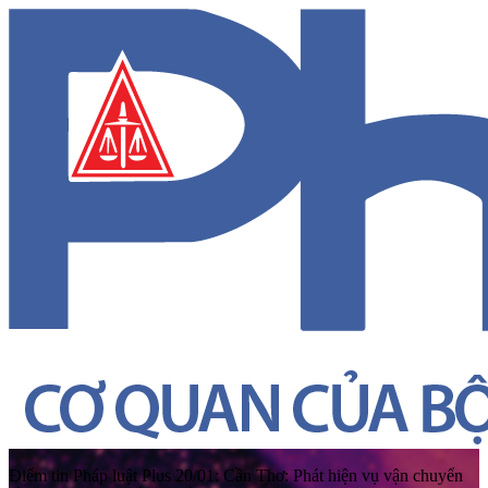
Điểm tin Pháp luật Plus 20/01: Cần Thơ: Phát hiện vụ vận chuyển