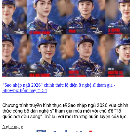
"Sao nhập ngũ 2026" chính thức lộ diện 8 nghệ sĩ tham gia -
Showbiz hôm nay #154
Chương trình truyền hình thực tế Sao nhập ngũ 2026 vừa chính
thức công bố dàn nghệ sĩ tham gia mùa mới với chủ đề "Tổ
quốc nơi đầu sóng". Trở lại với môi trường huấn luyện của lực
lượng Hải quân Đánh bộ, chương trình hứa hẹn mang đến
Nghe ngay
những thử thách khắc nghiệt hơn, chân thực hơn, tái hiện cuộc