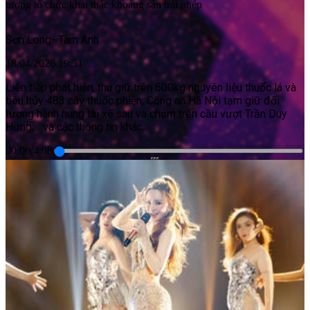
tượng tổ chức khai thác khoáng sản trái phép
Sơn Long
-
Tâm Anh
18/04/2026 19:51
Liên tiếp phát hiện, thu giữ trên 600kg nguyên liệu thuốc lá và
tiêu hủy 483 cây thuốc phiện; Công an Hà Nội tạm giữ đối
tượng hành hung tài xế sau va chạm trên cầu vượt Trần Duy
Hưng;... và các thông tin khác.
00:00
/
4:08