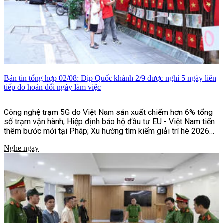
Bản tin tổng hợp 02/08: Dịp Quốc khánh 2/9 được nghỉ 5 ngày liên
tiếp do hoán đổi ngày làm việc
Công nghệ trạm 5G do Việt Nam sản xuất chiếm hơn 6% tổng
số trạm vận hành; Hiệp định bảo hộ đầu tư EU - Việt Nam tiến
thêm bước mới tại Pháp; Xu hướng tìm kiếm giải trí hè 2026
của người Việt;...và một số tin tức khác
Nghe ngay