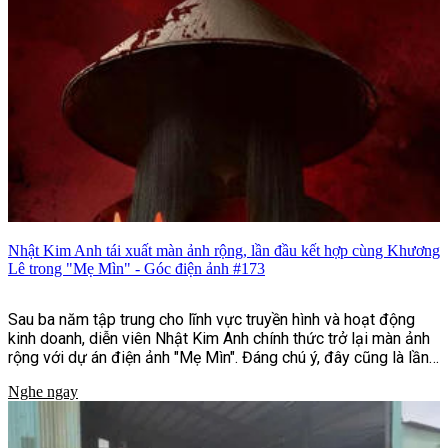
Nhật Kim Anh tái xuất màn ảnh rộng, lần đầu kết hợp cùng Khương
Lê trong "Mẹ Mìn" - Góc điện ảnh #173
Sau ba năm tập trung cho lĩnh vực truyền hình và hoạt động
kinh doanh, diễn viên Nhật Kim Anh chính thức trở lại màn ảnh
rộng với dự án điện ảnh "Mẹ Mìn". Đáng chú ý, đây cũng là lần
đầu nữ diễn viên hợp tác cùng Khương Lê, nam diễn viên trẻ
Nghe ngay
kém cô 13 tuổi. Dù không vào vai cặp đôi, sự kết hợp giữa hai
gương mặt thuộc hai thế hệ diễn viên vẫn nhanh chóng thu hút
sự quan tâm của khán giả ngay từ những hình ảnh đầu tiên