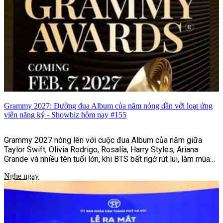
Grammy 2027: Đường đua Album của năm nóng dần với loạt ứng
viên nặng ký - Showbiz hôm nay #155
Grammy 2027 nóng lên với cuộc đua Album của năm giữa
Taylor Swift, Olivia Rodrigo, Rosalía, Harry Styles, Ariana
Grande và nhiều tên tuổi lớn, khi BTS bất ngờ rút lui, làm mùa
giải thêm khó lường.
Nghe ngay