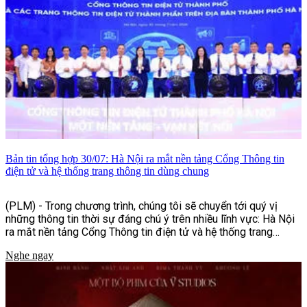
Bản tin tổng hợp 30/07: Hà Nội ra mắt nền tảng Cổng Thông tin
điện tử và hệ thống trang thông tin dùng chung
(PLM) - Trong chương trình, chúng tôi sẽ chuyển tới quý vị
những thông tin thời sự đáng chú ý trên nhiều lĩnh vực: Hà Nội
ra mắt nền tảng Cổng Thông tin điện tử và hệ thống trang
thông tin dùng chung, nhiều hoạt động ý nghĩa nhân dịp kỷ
Nghe ngay
niệm Ngày Thương binh - Liệt sĩ, cùng những nỗ lực tăng
cường bảo đảm an toàn giao thông, phòng, chống mua bán
người và nhiều tin tức nổi bật khác.