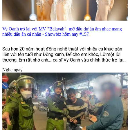
Vy Oanh trở lại với MV "Balayah", mở đầu dự án âm nhạc mang
nhiều dấu ấn cá nhân - Showbiz hôm nay #157
Sau hơn 20 năm hoạt động nghệ thuật với nhiều ca khúc gắn
liền với tên tuổi như Đồng xanh, Để cho em khóc, Lỡ một lời
thương, Em rất nhớ anh..., ca sĩ Vy Oanh vừa chính thức trở lại
với MV "Balayah". Đây là sản phẩm mở màn cho dự án âm nhạc
Nghe ngay
"Hai Bản Thể | UNFOLDED", đồng thời đánh dấu bước chuyển
mình rõ nét về hình ảnh, phong cách âm nhạc và định hướng
sáng tạo của nữ ca sĩ sau nhiều năm gắn bó với dòng nhạc
ballad.