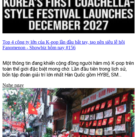
Top 4 công ty lớn của K-pop lần đầu bắt tay, tạo nên siêu lễ hội
Fanomenon - Showbiz hôm nay #156
Một thông tin đang khiến cộng đồng người hâm mộ K-pop trên
toàn thế giới đặc biệt mong chờ. Lần đầu tiên trong lịch sử,
bốn tập đoàn giải trí lớn nhất Hàn Quốc gồm HYBE, SM
Entertainment, JYP Entertainment và YG Entertainment sẽ
Nghe ngay
cùng bắt tay tổ chức lễ hội âm nhạc và văn hóa quy mô quốc tế
mang tên Fanomenon.