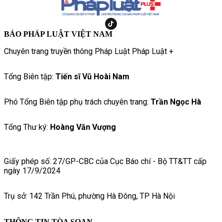
sống và quá trình rèn luyện của những người lính nơi đầu sóng
ngọn gió.
BÁO PHÁP LUẬT VIỆT NAM
Chuyên trang truyền thông Pháp Luật Pháp Luật +
Tổng Biên tập:
Tiến sĩ Vũ Hoài Nam
Phó Tổng Biên tập phụ trách chuyên trang:
Trần Ngọc Hà
Tổng Thư ký:
Hoàng Văn Vượng
Giấy phép số: 27/GP-CBC của Cục Báo chí - Bộ TT&TT cấp
ngày 17/9/2024
Trụ sở: 142 Trần Phú, phường Hà Đông, TP Hà Nội
THÔNG TIN TÒA SOẠN