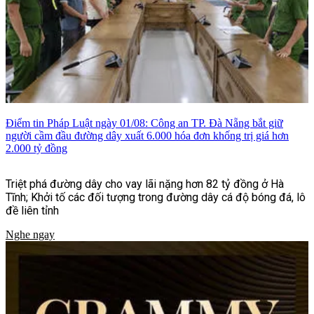
Điểm tin Pháp Luật ngày 01/08: Công an TP. Đà Nẵng bắt giữ
người cầm đầu đường dây xuất 6.000 hóa đơn khống trị giá hơn
2.000 tỷ đồng
Triệt phá đường dây cho vay lãi nặng hơn 82 tỷ đồng ở Hà
Tĩnh; Khởi tố các đối tượng trong đường dây cá độ bóng đá, lô
đề liên tỉnh
Nghe ngay