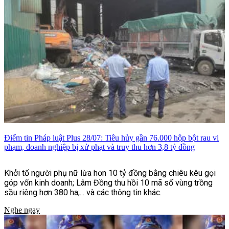
được công bố tại lễ khai máy.
Điểm tin Pháp luật Plus 28/07: Tiêu hủy gần 76.000 hộp bột rau vi
phạm, doanh nghiệp bị xử phạt và truy thu hơn 3,8 tỷ đồng
Khởi tố người phụ nữ lừa hơn 10 tỷ đồng bằng chiêu kêu gọi
góp vốn kinh doanh; Lâm Đồng thu hồi 10 mã số vùng trồng
sầu riêng hơn 380 ha;... và các thông tin khác.
Nghe ngay