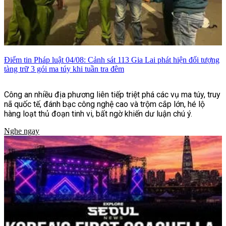
Điểm tin Pháp luật 04/08: Cảnh sát 113 Gia Lai phát hiện đối tượng
tàng trữ 3 gói ma túy khi tuần tra đêm
Công an nhiều địa phương liên tiếp triệt phá các vụ ma túy, truy
nã quốc tế, đánh bạc công nghệ cao và trộm cắp lớn, hé lộ
hàng loạt thủ đoạn tinh vi, bất ngờ khiến dư luận chú ý.
Nghe ngay