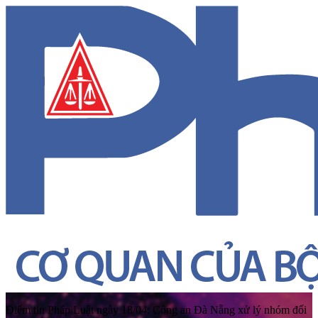
Điểm tin Pháp Luật ngày 18/04: Công an Đà Nẵng xử lý nhóm đối