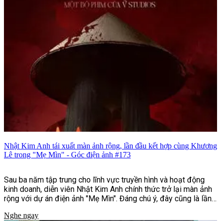
người và nhiều tin tức nổi bật khác.
Nhật Kim Anh tái xuất màn ảnh rộng, lần đầu kết hợp cùng Khương
Lê trong "Mẹ Mìn" - Góc điện ảnh #173
Sau ba năm tập trung cho lĩnh vực truyền hình và hoạt động
kinh doanh, diễn viên Nhật Kim Anh chính thức trở lại màn ảnh
rộng với dự án điện ảnh "Mẹ Mìn". Đáng chú ý, đây cũng là lần
đầu nữ diễn viên hợp tác cùng Khương Lê, nam diễn viên trẻ
Nghe ngay
kém cô 13 tuổi. Dù không vào vai cặp đôi, sự kết hợp giữa hai