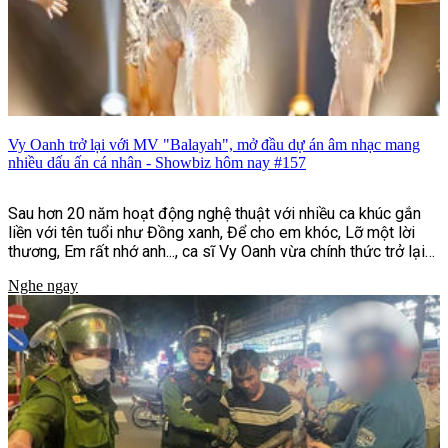
Vy Oanh trở lại với MV "Balayah", mở đầu dự án âm nhạc mang
nhiều dấu ấn cá nhân - Showbiz hôm nay #157
Sau hơn 20 năm hoạt động nghệ thuật với nhiều ca khúc gắn
liền với tên tuổi như Đồng xanh, Để cho em khóc, Lỡ một lời
thương, Em rất nhớ anh..., ca sĩ Vy Oanh vừa chính thức trở lại
với MV "Balayah". Đây là sản phẩm mở màn cho dự án âm nhạc
Nghe ngay
"Hai Bản Thể | UNFOLDED", đồng thời đánh dấu bước chuyển
mình rõ nét về hình ảnh, phong cách âm nhạc và định hướng
sáng tạo của nữ ca sĩ sau nhiều năm gắn bó với dòng nhạc
ballad.