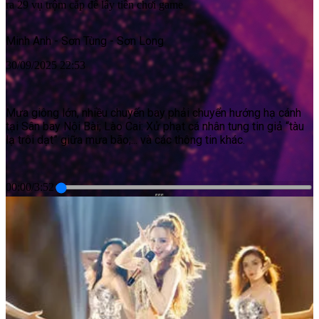
ra 29 vụ trộm cắp để lấy tiền chơi game
Minh Anh - Sơn Tùng - Sơn Long
30/09/2025 22:53
Mưa giông lớn, nhiều chuyến bay phải chuyển hướng hạ cánh
tại Sân bay Nội Bài; Lào Cai: Xử phạt cá nhân tung tin giả “tàu
lạ trôi dạt” giữa mưa bão;... và các thông tin khác.
00:00
/
3:52