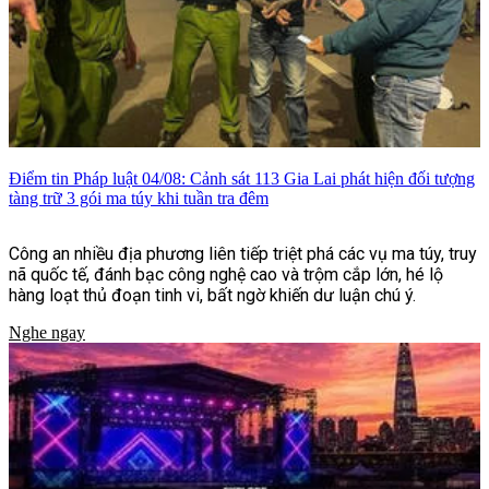
Điểm tin Pháp luật 04/08: Cảnh sát 113 Gia Lai phát hiện đối tượng
tàng trữ 3 gói ma túy khi tuần tra đêm
Công an nhiều địa phương liên tiếp triệt phá các vụ ma túy, truy
nã quốc tế, đánh bạc công nghệ cao và trộm cắp lớn, hé lộ
hàng loạt thủ đoạn tinh vi, bất ngờ khiến dư luận chú ý.
Nghe ngay