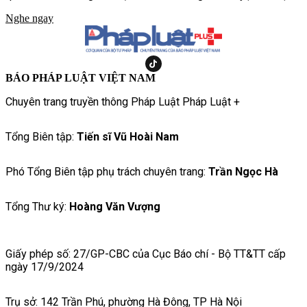
lượng Hải quân Đánh bộ, chương trình hứa hẹn mang đến
Nghe ngay
những thử thách khắc nghiệt hơn, chân thực hơn, tái hiện cuộc
sống và quá trình rèn luyện của những người lính nơi đầu sóng
ngọn gió.
BÁO PHÁP LUẬT VIỆT NAM
Chuyên trang truyền thông Pháp Luật Pháp Luật +
Tổng Biên tập:
Tiến sĩ Vũ Hoài Nam
Phó Tổng Biên tập phụ trách chuyên trang:
Trần Ngọc Hà
Tổng Thư ký:
Hoàng Văn Vượng
Giấy phép số: 27/GP-CBC của Cục Báo chí - Bộ TT&TT cấp
ngày 17/9/2024
Trụ sở: 142 Trần Phú, phường Hà Đông, TP Hà Nội