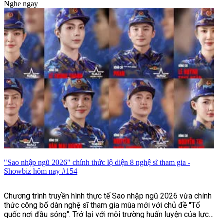
Nghe ngay
"Sao nhập ngũ 2026" chính thức lộ diện 8 nghệ sĩ tham gia -
Showbiz hôm nay #154
Chương trình truyền hình thực tế Sao nhập ngũ 2026 vừa chính
thức công bố dàn nghệ sĩ tham gia mùa mới với chủ đề "Tổ
quốc nơi đầu sóng". Trở lại với môi trường huấn luyện của lực