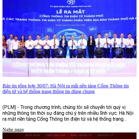
Bản tin tổng hợp 30/07: Hà Nội ra mắt nền tảng Cổng Thông tin
điện tử và hệ thống trang thông tin dùng chung
(PLM) - Trong chương trình, chúng tôi sẽ chuyển tới quý vị
những thông tin thời sự đáng chú ý trên nhiều lĩnh vực: Hà Nội
ra mắt nền tảng Cổng Thông tin điện tử và hệ thống trang
thông tin dùng chung, nhiều hoạt động ý nghĩa nhân dịp kỷ
Nghe ngay
niệm Ngày Thương binh - Liệt sĩ, cùng những nỗ lực tăng
cường bảo đảm an toàn giao thông, phòng, chống mua bán