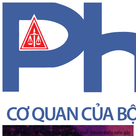
Điểm tin Pháp luật 30/09: Thừa Thiên - Huế: Nhóm thiếu niên gây