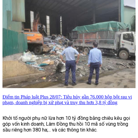
gương mặt thuộc hai thế hệ diễn viên vẫn nhanh chóng thu hút
sự quan tâm của khán giả ngay từ những hình ảnh đầu tiên
được công bố tại lễ khai máy.
Điểm tin Pháp luật Plus 28/07: Tiêu hủy gần 76.000 hộp bột rau vi
phạm, doanh nghiệp bị xử phạt và truy thu hơn 3,8 tỷ đồng
Khởi tố người phụ nữ lừa hơn 10 tỷ đồng bằng chiêu kêu gọi
góp vốn kinh doanh; Lâm Đồng thu hồi 10 mã số vùng trồng
sầu riêng hơn 380 ha;... và các thông tin khác.