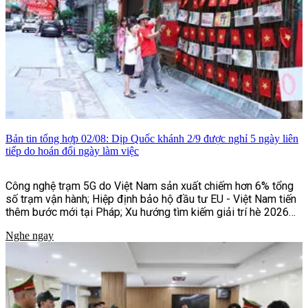
Bản tin tổng hợp 02/08: Dịp Quốc khánh 2/9 được nghỉ 5 ngày liên
tiếp do hoán đổi ngày làm việc
Công nghệ trạm 5G do Việt Nam sản xuất chiếm hơn 6% tổng
số trạm vận hành; Hiệp định bảo hộ đầu tư EU - Việt Nam tiến
thêm bước mới tại Pháp; Xu hướng tìm kiếm giải trí hè 2026
của người Việt;...và một số tin tức khác
Nghe ngay