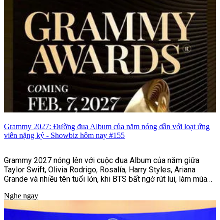
Grammy 2027: Đường đua Album của năm nóng dần với loạt ứng
viên nặng ký - Showbiz hôm nay #155
Grammy 2027 nóng lên với cuộc đua Album của năm giữa
Taylor Swift, Olivia Rodrigo, Rosalía, Harry Styles, Ariana
Grande và nhiều tên tuổi lớn, khi BTS bất ngờ rút lui, làm mùa
giải thêm khó lường.
Nghe ngay