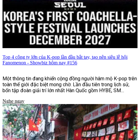
Top 4 công ty lớn của K-pop lần đầu bắt tay, tạo nên siêu lễ hội
Fanomenon - Showbiz hôm nay #156
Một thông tin đang khiến cộng đồng người hâm mộ K-pop trên
toàn thế giới đặc biệt mong chờ. Lần đầu tiên trong lịch sử,
bốn tập đoàn giải trí lớn nhất Hàn Quốc gồm HYBE, SM
Entertainment, JYP Entertainment và YG Entertainment sẽ
Nghe ngay
cùng bắt tay tổ chức lễ hội âm nhạc và văn hóa quy mô quốc tế
mang tên Fanomenon.