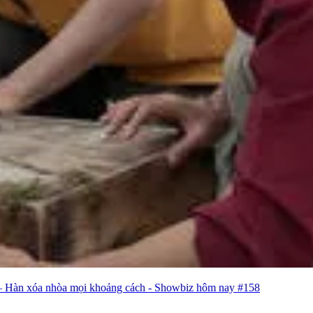
 – Hàn xóa nhòa mọi khoảng cách - Showbiz hôm nay #158