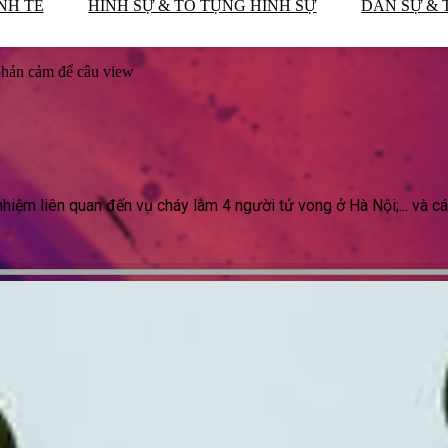
NH TẾ
HÌNH SỰ & TỐ TỤNG HÌNH SỰ
DÂN SỰ & 
 phản cảm để câu view
 nhiệm liên quan đến vụ cháy làm 4 người tử vong ở Hà Nội;... và cá