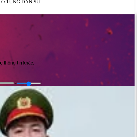
TỐ TỤNG DÂN SỰ
c thông tin khác.