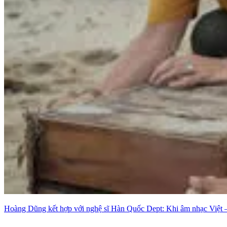
Hoàng Dũng kết hợp với nghệ sĩ Hàn Quốc Dept: Khi âm nhạc Việt