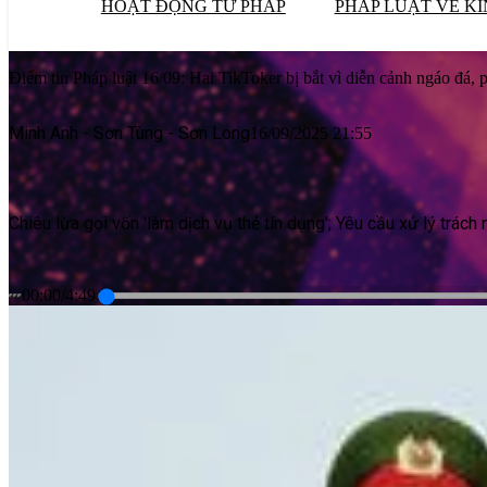
HOẠT ĐỘNG TƯ PHÁP
PHÁP LUẬT VỀ KI
Điểm tin Pháp luật 16/09: Hai TikToker bị bắt vì diễn cảnh ngáo đá,
Minh Anh - Sơn Tùng - Sơn Long
16/09/2025 21:55
Chiêu lừa gọi vốn 'làm dịch vụ thẻ tín dụng'; Yêu cầu xử lý trách
00:00
/
4:49