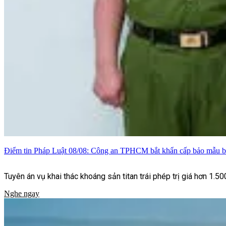
Điểm tin Pháp Luật 08/08: Công an TPHCM bắt khẩn cấp bảo mẫu bạ
Tuyên án vụ khai thác khoáng sản titan trái phép trị giá hơn 1.5
Nghe ngay