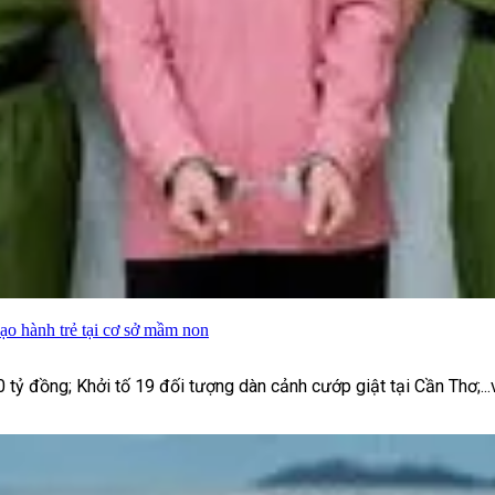
o hành trẻ tại cơ sở mầm non
00 tỷ đồng; Khởi tố 19 đối tượng dàn cảnh cướp giật tại Cần Thơ;...