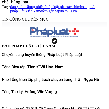
chết hàng loạt.
Tags:
dàn ý
đầu năm
tự nhiên
Pháp luật plus
xác chim
hoảng hốt
pháp luật Việt Nam
điềm gở
phapluatplus.vn
TIN CÙNG CHUYÊN MỤC
BÁO PHÁP LUẬT VIỆT NAM
Chuyên trang truyền thông Pháp Luật Pháp Luật +
Tổng Biên tập:
Tiến sĩ Vũ Hoài Nam
Phó Tổng Biên tập phụ trách chuyên trang:
Trần Ngọc Hà
Tổng Thư ký:
Hoàng Văn Vượng
Giấy phép số: 27/GP-CBC của Cục Báo chí - Bộ TT&TT cấp