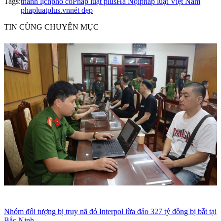
Tags:
thanh lịch
phố cổ
Pháp luật plus
Hà Nội
pháp luật Việt Nam
phapluatplus.vn
nét đẹp
TIN CÙNG CHUYÊN MỤC
Nhóm đối tượng bị truy nã đỏ Interpol lừa đảo 327 tỷ đồng bị bắt tại
Bắc Ninh