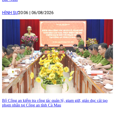
HÌNH SỰ
20:06
|
06/08/2026
Bộ Công an kiểm tra công tác quản lý, giam giữ, giáo dục cải tạo
phạm nhân tại Công an tỉnh Cà Mau