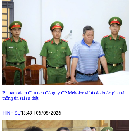
Bắt tạm giam Chủ tịch Công ty CP Mekolor vì bị cáo buộc phát tán
thông tin sai sự thật
HÌNH SỰ
13:43
|
06/08/2026