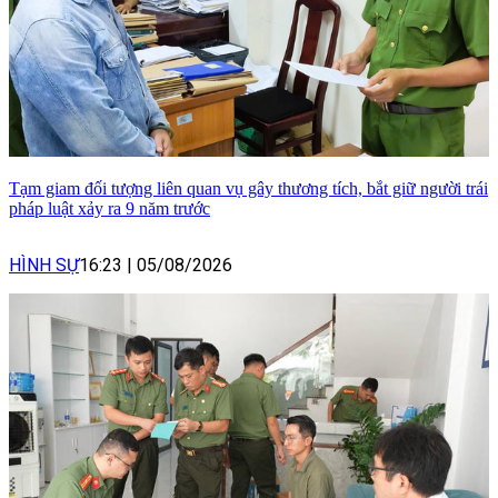
Tạm giam đối tượng liên quan vụ gây thương tích, bắt giữ người trái
pháp luật xảy ra 9 năm trước
HÌNH SỰ
16:23
|
05/08/2026