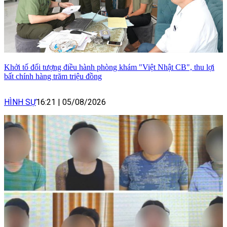
Khởi tố đối tượng điều hành phòng khám "Việt Nhật CB", thu lợi
bất chính hàng trăm triệu đồng
HÌNH SỰ
16:21
|
05/08/2026