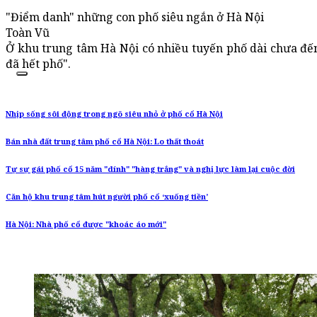
"Điểm danh" những con phố siêu ngắn ở Hà Nội
Toàn Vũ
Ở khu trung tâm Hà Nội có nhiều tuyến phố dài chưa đến 
đã hết phố".
Nhịp sống sôi động trong ngõ siêu nhỏ ở phố cổ Hà Nội
Bán nhà đất trung tâm phố cổ Hà Nội: Lo thất thoát
Tự sự gái phố cổ 15 năm "dính" "hàng trắng" và nghị lực làm lại cuộc đời
Căn hộ khu trung tâm hút người phố cổ ‘xuống tiền’
Hà Nội: Nhà phố cổ được "khoác áo mới"