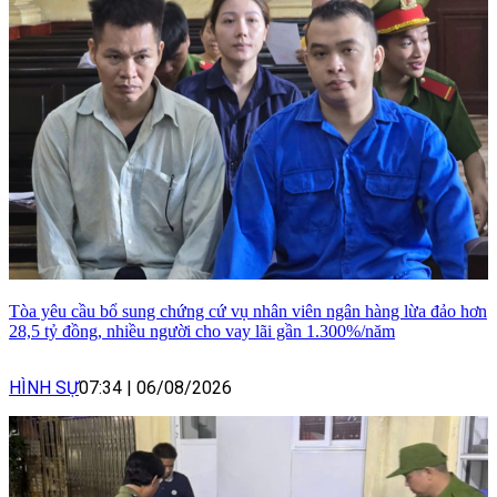
Tòa yêu cầu bổ sung chứng cứ vụ nhân viên ngân hàng lừa đảo hơn
28,5 tỷ đồng, nhiều người cho vay lãi gần 1.300%/năm
HÌNH SỰ
07:34
|
06/08/2026