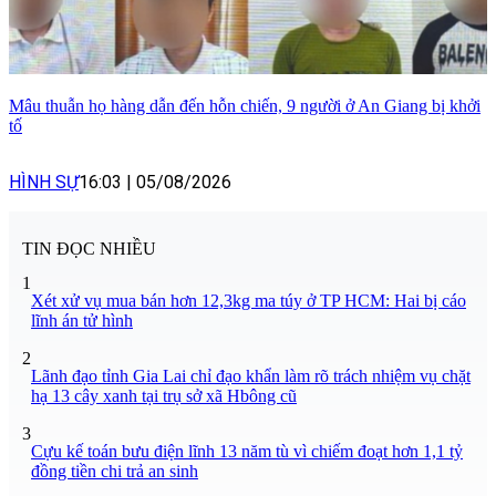
Mâu thuẫn họ hàng dẫn đến hỗn chiến, 9 người ở An Giang bị khởi
tố
HÌNH SỰ
16:03
|
05/08/2026
TIN ĐỌC NHIỀU
1
Xét xử vụ mua bán hơn 12,3kg ma túy ở TP HCM: Hai bị cáo
lĩnh án tử hình
2
Lãnh đạo tỉnh Gia Lai chỉ đạo khẩn làm rõ trách nhiệm vụ chặt
hạ 13 cây xanh tại trụ sở xã Hbông cũ
3
Cựu kế toán bưu điện lĩnh 13 năm tù vì chiếm đoạt hơn 1,1 tỷ
đồng tiền chi trả an sinh