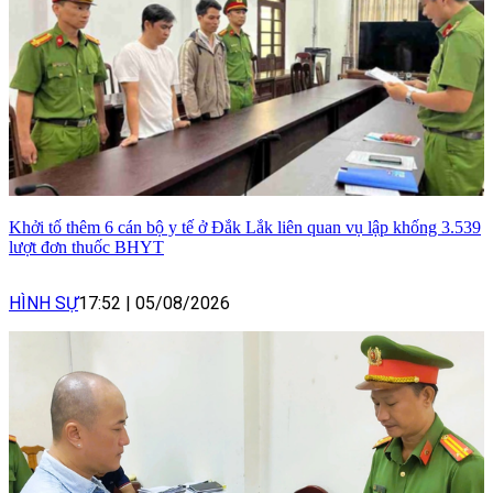
Khởi tố thêm 6 cán bộ y tế ở Đắk Lắk liên quan vụ lập khống 3.539
lượt đơn thuốc BHYT
HÌNH SỰ
17:52
|
05/08/2026