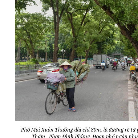
Phố Mai Xuân Thưởng dài chỉ 80m, là đường rẽ t
Thám - Phan Đình Phùng. Đoạn phố ngắn nhưn