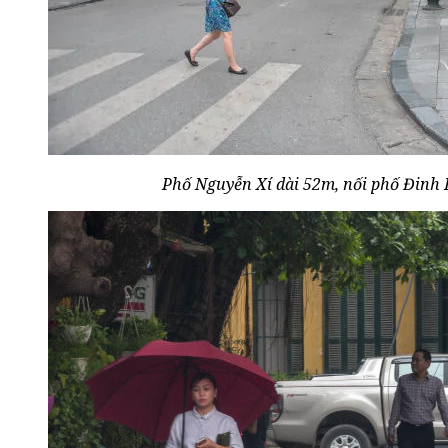
Phố Nguyễn Xí dài 52m, nối phố Đinh 