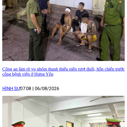
Công an làm rõ vụ nhóm thanh thiếu niên rượt đuổi, hỗn chiến trước
cổng bệnh viện ở Hưng Yên
HÌNH SỰ
07:08
|
06/08/2026