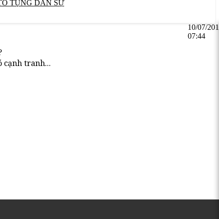
TỐ TỤNG DÂN SỰ
10/07/20
07:44
?
cạnh tranh...