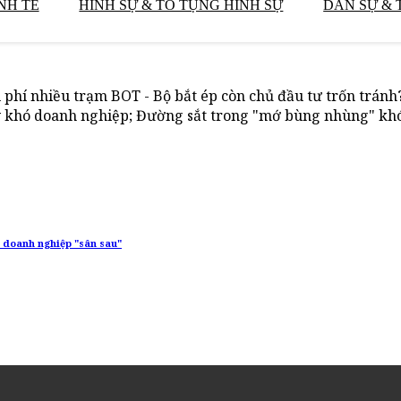
NH TẾ
HÌNH SỰ & TỐ TỤNG HÌNH SỰ
DÂN SỰ & 
phí nhiều trạm BOT - Bộ bắt ép còn chủ đầu tư trốn tránh
 khó doanh nghiệp; Đường sắt trong "mớ bùng nhùng" khó 
g doanh nghiệp "sân sau"