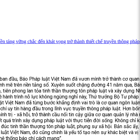
ảng vững chắc đến khát vọng trở thành thiết chế truyền thông pháp 
 ban đầu, Báo Pháp luật Việt Nam đã vươn mình trở thành cơ quan
mạnh mẽ trên nền tảng số. Xuyên suốt chặng đường 41 năm qua, B
p, tiên phong lan tỏa tinh thần thượng tôn pháp luật và xây dựng N
ề hành trình nỗ lực không ngừng nghỉ này, Thứ trưởng Bộ Tư pháp
t Việt Nam đã từng bước khẳng định vai trò là cơ quan ngôn luậ
chí uy tín hàng đầu trong lĩnh vực truyền thông pháp luật. Hơn bố
ính trị - xã hội, trở thành cầu nối tin cậy giữa cơ quan quản lý nh
t quá trình xây dựng pháp luật với thực tiễn đời sống. Không chỉ k
úc tinh thần thượng tôn pháp luật, phụng sự xã hội. Bản sắc ấy
luật Việt Nam, đó cũng chính là yếu tố tạo nên sự khác biệt và vị
hệ thống báo chí cách mạng”.