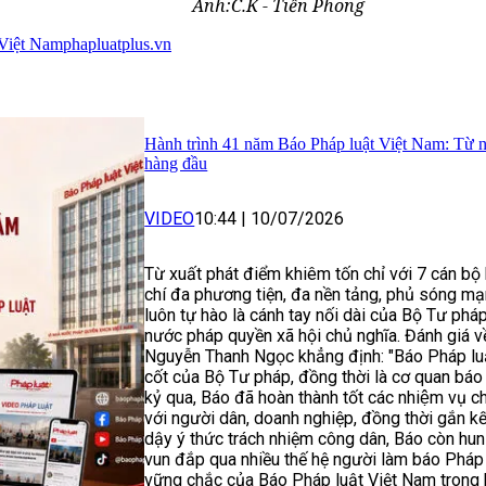
Ảnh:C.K - Tiền Phong
 Việt Nam
phapluatplus.vn
Hành trình 41 năm Báo Pháp luật Việt Nam: Từ nền t
hàng đầu
VIDEO
10:44
|
10/07/2026
Từ xuất phát điểm khiêm tốn chỉ với 7 cán bộ
chí đa phương tiện, đa nền tảng, phủ sóng 
luôn tự hào là cánh tay nối dài của Bộ Tư phá
nước pháp quyền xã hội chủ nghĩa. Đánh giá v
Nguyễn Thanh Ngọc khẳng định: "Báo Pháp luậ
cốt của Bộ Tư pháp, đồng thời là cơ quan báo 
kỷ qua, Báo đã hoàn thành tốt các nhiệm vụ ch
với người dân, doanh nghiệp, đồng thời gắn kế
dậy ý thức trách nhiệm công dân, Báo còn hun đ
vun đắp qua nhiều thế hệ người làm báo Pháp 
vững chắc của Báo Pháp luật Việt Nam trong 