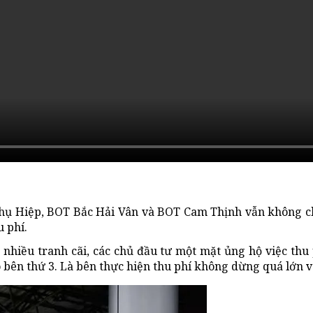
hụ Hiệp, BOT Bắc Hải Vân và BOT Cam Thịnh vẫn không chấ
 phí.
a nhiều tranh cãi, các chủ đầu tư một mặt ủng hộ việc th
o bên thứ 3. Là bên thực hiện thu phí không dừng quá lớn v