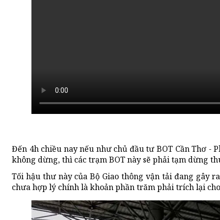
Đến 4h chiều nay nếu như chủ đầu tư BOT Cần Thơ - P
không dừng, thì các trạm BOT này sẽ phải tạm dừng thu
Tối hậu thư này của Bộ Giao thông vận tải đang gây r
chưa hợp lý chính là khoản phần trăm phải trích lại ch