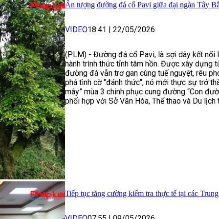
Ấn tượng đường đá cổ Pavi giữa đại ngàn Tây B
VIDEO
18:41
|
22/05/2026
(PLM) - Đường đá cổ Pavi, là sợi dây kết nối l
hành trình thức tỉnh tâm hồn. Được xây dựng 
đường đá vẫn trơ gan cùng tuế nguyệt, rêu ph
phá tình cờ "đánh thức", nó mới thực sự trở th
mây” mùa 3 chinh phục cung đường “Con đườn
phối hợp với Sở Văn Hóa, Thể thao và Du lịch
Tiếp tục tăng cường kiểm tra thực tế tại các Tru
VIDEO
07:55
|
09/05/2026