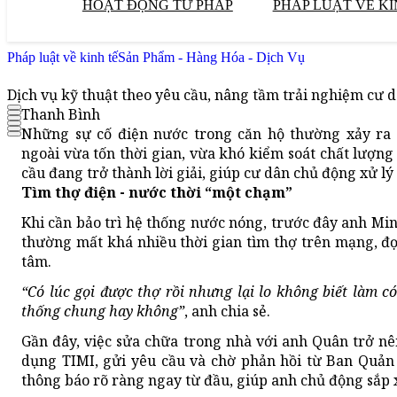
HOẠT ĐỘNG TƯ PHÁP
PHÁP LUẬT VỀ KI
Pháp luật về kinh tế
Sản Phẩm - Hàng Hóa - Dịch Vụ
Dịch vụ kỹ thuật theo yêu cầu, nâng tầm trải nghiệm cư 
Thanh Bình
Những sự cố điện nước trong căn hộ thường xảy ra b
ngoài vừa tốn thời gian, vừa khó kiểm soát chất lượng 
cầu đang trở thành lời giải, giúp cư dân chủ động xử lý
Tìm thợ điện - nước thời “một chạm”
Khi cần bảo trì hệ thống nước nóng, trước đây anh Mi
thường mất khá nhiều thời gian tìm thợ trên mạng, đọ
tâm.
“Có lúc gọi được thợ rồi nhưng lại lo không biết làm 
thống chung hay không”
, anh chia sẻ.
Gần đây, việc sửa chữa trong nhà với anh Quân trở n
dụng TIMI, gửi yêu cầu và chờ phản hồi từ Ban Quản 
thông báo rõ ràng ngay từ đầu, giúp anh chủ động sắp 