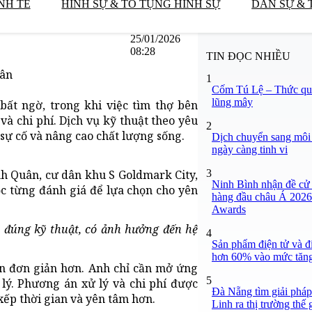
NH TẾ
HÌNH SỰ & TỐ TỤNG HÌNH SỰ
DÂN SỰ & 
25/01/2026
08:28
TIN ĐỌC NHIỀU
dân
1
Cốm Tú Lệ – Thức quà
lũng mây
ất ngờ, trong khi việc tìm thợ bên
và chi phí. Dịch vụ kỹ thuật theo yêu
2
 sự cố và nâng cao chất lượng sống.
Dịch chuyển sang môi 
ngày càng tinh vi
3
nh Quân, cư dân khu S Goldmark City,
Ninh Bình nhận đề cử
c từng đánh giá để lựa chọn cho yên
hàng đầu châu Á 2026”
Awards
có đúng kỹ thuật, có ảnh hưởng đến hệ
4
Sản phẩm điện tử và đ
hơn 60% vào mức tăng
ên đơn giản hơn. Anh chỉ cần mở ứng
5
lý. Phương án xử lý và chi phí được
Đà Nẵng tìm giải phá
xếp thời gian và yên tâm hơn.
Linh ra thị trường thế 