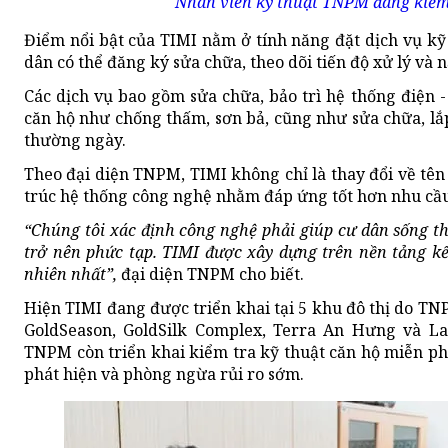
Nhân viên kỹ thuật TNPM đang kiểm 
Điểm nổi bật của TIMI nằm ở tính năng đặt dịch vụ kỹ t
dân có thể đăng ký sửa chữa, theo dõi tiến độ xử lý và 
Các dịch vụ bao gồm sửa chữa, bảo trì hệ thống điện 
căn hộ như chống thấm, sơn bả, cũng như sửa chữa, lắp đ
thường ngày.
Theo đại diện TNPM, TIMI không chỉ là thay đổi về tên 
trúc hệ thống công nghệ nhằm đáp ứng tốt hơn nhu cầu
“Chúng tôi xác định công nghệ phải giúp cư dân sống t
trở nên phức tạp. TIMI được xây dựng trên nền tảng k
nhiên nhất”,
đại diện TNPM cho biết.
Hiện TIMI đang được triển khai tại 5 khu đô thị do T
GoldSeason, GoldSilk Complex, Terra An Hưng và La
TNPM còn triển khai kiểm tra kỹ thuật căn hộ miễn phí
phát hiện và phòng ngừa rủi ro sớm.