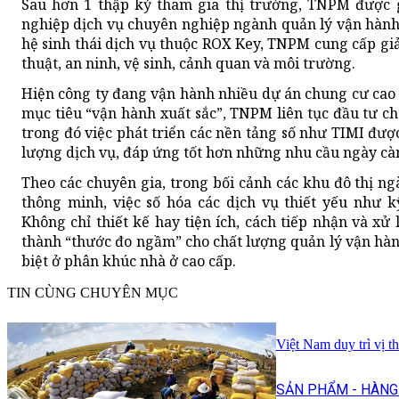
Sau hơn 1 thập kỷ tham gia thị trường, TNPM được 
nghiệp dịch vụ chuyên nghiệp ngành quản lý vận hành 
hệ sinh thái dịch vụ thuộc ROX Key, TNPM cung cấp giả
thuật, an ninh, vệ sinh, cảnh quan và môi trường.
Hiện công ty đang vận hành nhiều dự án chung cư cao 
mục tiêu “vận hành xuất sắc”, TNPM liên tục đầu tư ch
trong đó việc phát triển các nền tảng số như TIMI đư
lượng dịch vụ, đáp ứng tốt hơn những nhu cầu ngày cà
Theo các chuyên gia, trong bối cảnh các khu đô thị n
thông minh, việc số hóa các dịch vụ thiết yếu như k
Không chỉ thiết kế hay tiện ích, cách tiếp nhận và xử
thành “thước đo ngầm” cho chất lượng quản lý vận hàn
biệt ở phân khúc nhà ở cao cấp.
TIN CÙNG CHUYÊN MỤC
Việt Nam duy trì vị t
SẢN PHẨM - HÀNG 