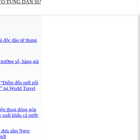
TỐ TỤNG DÂN SỰ
 độc đáo từ thung
trường số, hàng giả
 “Điểm đến mới nổi
 tại World Travel
iện thoại đóng góp
 xuất khẩu cả nước
p đưa sâm Ngọc
giới