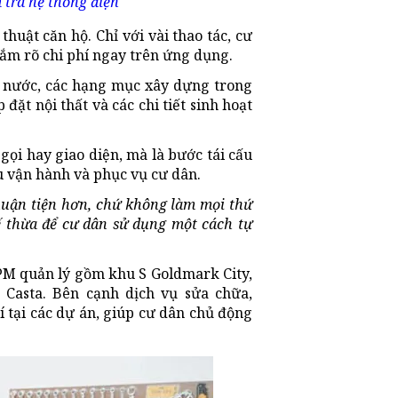
tra hệ thống điện
huật căn hộ. Chỉ với vài thao tác, cư
nắm rõ chi phí ngay trên ứng dụng.
- nước, các hạng mục xây dựng trong
ặt nội thất và các chi tiết sinh hoạt
gọi hay giao diện, mà là bước tái cấu
 vận hành và phục vụ cư dân.
huận tiện hơn, chứ không làm mọi thứ
ế thừa để cư dân sử dụng một cách tự
NPM quản lý gồm khu S Goldmark City,
 Casta. Bên cạnh dịch vụ sửa chữa,
 tại các dự án, giúp cư dân chủ động