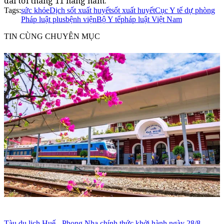
dài tới tháng 11 hàng năm.
Tags:
sức khỏe
Dịch sốt xuất huyết
sốt xuất huyết
Cục Y tế dự phòng
Pháp luật plus
bệnh viện
Bộ Y tế
pháp luật Việt Nam
TIN CÙNG CHUYÊN MỤC
Tàu du lịch Huế - Phong Nha chính thức khởi hành ngày 28/8