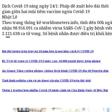
Dịch Covid-19 sáng ngày 24/1: Pháp đề xuất kéo dài thời
gian giữa hai mũi tiêm vaccine ngừa Covid-19
Nhật Lê
Theo trang thống kê worldometers.info, tính đến 00h ngày
nhận 98.956.091 ca nhiễm virus SARS-CoV-2 gây bệnh viê
2.121.638 ca tử vong. Số bệnh nhân được điều trị khỏi bện
Bắt đối tượng trốn truy nã 10 năm bên trong khu cách ly COVID-19
Bỉ: Tỷ lệ tử vong vì COVID-19 ở mức cao, 50.000 người được tiêm phòng
An Giang: Tăng cường phòng, chống dịch bệnh COVID-19 dịp tết Nguyên đán
Tình hình nghiên cứu và áp dụng vắcxin COVID-19 trên thế giới
Thêm 1 trường hợp nhiễm Covid-19 nhập cảnh tại Cửa khẩu Quốc tế Mộc Bài