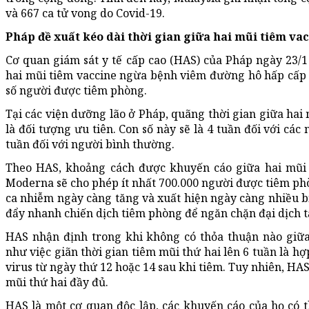
và 667 ca tử vong do Covid-19.
Pháp đề xuất kéo dài thời gian giữa hai mũi tiêm va
Cơ quan giám sát y tế cấp cao (HAS) của Pháp ngày 23/1 
hai mũi tiêm vaccine ngừa bệnh viêm đường hô hấp cấp C
số người được tiêm phòng.
Tại các viện dưỡng lão ở Pháp, quãng thời gian giữa hai 
là đối tượng ưu tiên. Con số này sẽ là 4 tuần đối với các
tuần đối với người bình thường.
Theo HAS, khoảng cách được khuyến cáo giữa hai mũi t
Moderna sẽ cho phép ít nhất 700.000 người được tiêm phò
ca nhiễm ngày càng tăng và xuất hiện ngày càng nhiều b
đẩy nhanh chiến dịch tiêm phòng để ngăn chặn đại dịch tăn
HAS nhận định trong khi không có thỏa thuận nào giữa
như việc giãn thời gian tiêm mũi thứ hai lên 6 tuần là hợ
virus từ ngày thứ 12 hoặc 14 sau khi tiêm. Tuy nhiên, H
mũi thứ hai đầy đủ.
HAS là một cơ quan độc lập, các khuyến cáo của họ có t