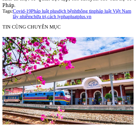
Pháp.
Tags:
Covid-19
Pháp luật plus
dịch bệnh
thông tin
pháp luật Việt Nam
lây nhiễm
chữa trị.
cách ly
phapluatplus.vn
TIN CÙNG CHUYÊN MỤC