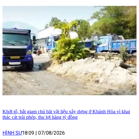
Khởi tố, bắt giam chủ bãi vật liệu xây dựng ở Khánh Hòa vì khai
thác cát trái phép, thu lợi hàng tỷ đồng
HÌNH SỰ
18:09
|
07/08/2026