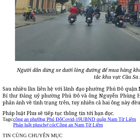
Người dân dừng xe dưới lòng đường để mua hàng kh
tắc khu vực Cầu Sa 
Sau nhiều lần liên hệ với lãnh đạo phường Phú Đô quận
Bí thư Đảng uỷ phường Phú Đô và ông Nguyễn Phùng 
phản ánh về tình trạng trên, tuy nhiên cả hai ông này đề
Pháp luật Plus sẽ tiếp tục thông tin tới bạn đọc.
Tags:
công an phường Phú Đô
Covid-19
UBND quận Nam Từ Liêm
Pháp luật plus
chợ cóc
Công an Nam Từ Liêm
TIN CÙNG CHUYÊN MỤC