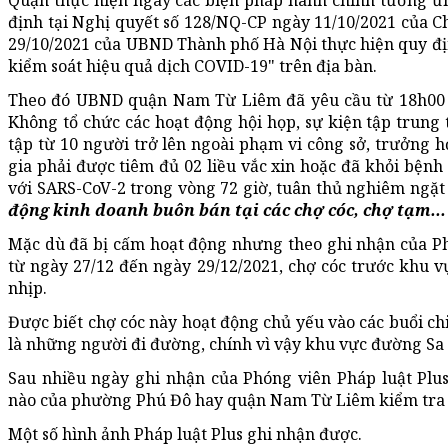
Quận thực hiện ngay các biện pháp hành chính tương ứn
định tại Nghị quyết số 128/NQ-CP ngày 11/10/2021 của 
29/10/2021 của UBND Thành phố Hà Nội thực hiện quy định
kiểm soát hiệu quả dịch COVID-19" trên địa bàn.
Theo đó UBND quận Nam Từ Liêm đã yêu cầu từ 18h00 n
Không tổ chức các hoạt động hội họp, sự kiện tập trung
tập từ 10 người trở lên ngoài phạm vi công sở, trưởng 
gia phải được tiêm đủ 02 liều vắc xin hoặc đã khỏi bệnh
với SARS-CoV-2 trong vòng 72 giờ, tuân thủ nghiêm ngặt 
động kinh doanh buôn bán tại các chợ cóc, chợ tạm...
Mặc dù đã bị cấm hoạt động nhưng theo ghi nhận của Ph
từ ngày 27/12 đến ngày 29/12/2021, chợ cóc trước khu vự
nhịp.
Được biết chợ cóc này hoạt động chủ yếu vào các buổi ch
là những người đi đường, chính vì vậy khu vực đường Sa
Sau nhiều ngày ghi nhận của Phóng viên Pháp luật Plu
nào của phường Phú Đô hay quận Nam Từ Liêm kiểm tra x
Một số hình ảnh Pháp luật Plus ghi nhận được.