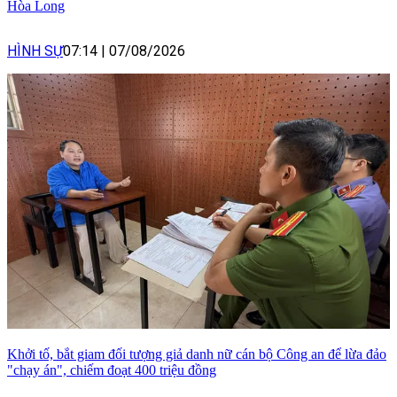
Hòa Long
HÌNH SỰ
07:14
|
07/08/2026
Khởi tố, bắt giam đối tượng giả danh nữ cán bộ Công an để lừa đảo
"chạy án", chiếm đoạt 400 triệu đồng