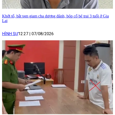
Khởi tố, bắt tạm giam cha dượng đánh, bóp cổ bé trai 3 tuổi ở Gia
Lai
HÌNH SỰ
12:27
|
07/08/2026