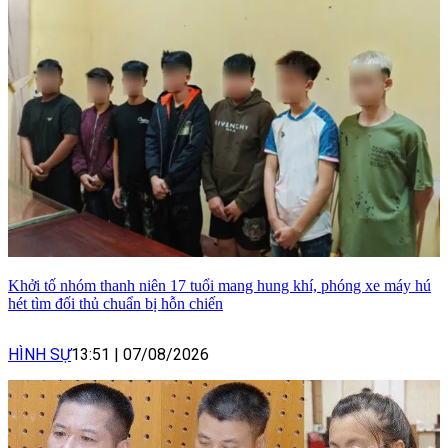
Khởi tố nhóm thanh niên 17 tuổi mang hung khí, phóng xe máy hú
hét tìm đối thủ chuẩn bị hỗn chiến
HÌNH SỰ
13:51
|
07/08/2026