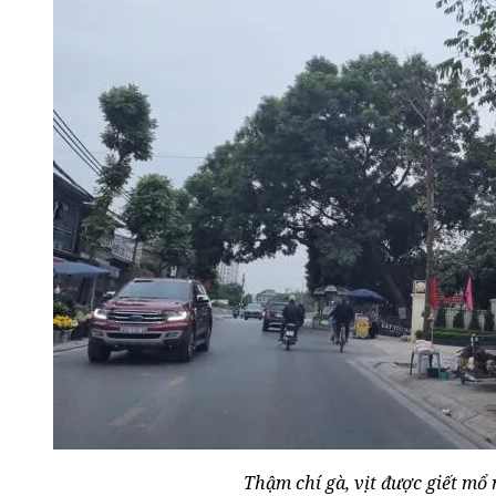
Thậm chí gà, vịt được giết mổ n