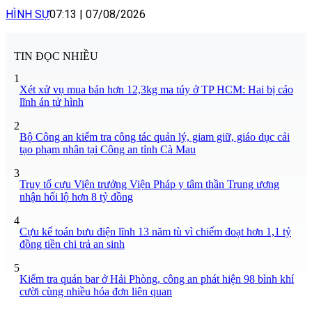
HÌNH SỰ
07:13
|
07/08/2026
TIN ĐỌC NHIỀU
1
Xét xử vụ mua bán hơn 12,3kg ma túy ở TP HCM: Hai bị cáo
lĩnh án tử hình
2
Bộ Công an kiểm tra công tác quản lý, giam giữ, giáo dục cải
tạo phạm nhân tại Công an tỉnh Cà Mau
3
Truy tố cựu Viện trưởng Viện Pháp y tâm thần Trung ương
nhận hối lộ hơn 8 tỷ đồng
4
Cựu kế toán bưu điện lĩnh 13 năm tù vì chiếm đoạt hơn 1,1 tỷ
đồng tiền chi trả an sinh
5
Kiểm tra quán bar ở Hải Phòng, công an phát hiện 98 bình khí
cười cùng nhiều hóa đơn liên quan