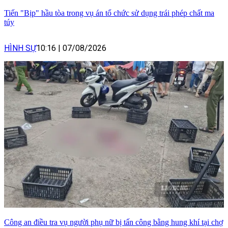
Tiến "Bịp" hầu tòa trong vụ án tổ chức sử dụng trái phép chất ma
túy
HÌNH SỰ
10:16
|
07/08/2026
Công an điều tra vụ người phụ nữ bị tấn công bằng hung khí tại chợ