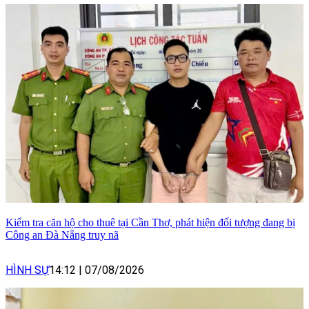
Kiểm tra căn hộ cho thuê tại Cần Thơ, phát hiện đối tượng đang bị
Công an Đà Nẵng truy nã
HÌNH SỰ
14:12
|
07/08/2026