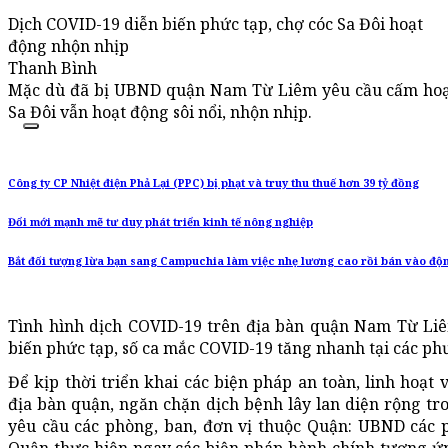
Dịch COVID-19 diễn biến phức tạp, chợ cóc Sa Đôi hoạt
động nhộn nhịp
Thanh Bình
Mặc dù đã bị UBND quận Nam Từ Liêm yêu cầu cấm hoạt 
Sa Đôi vẫn hoạt động sôi nổi, nhộn nhịp.
Công ty CP Nhiệt điện Phả Lại (PPC) bị phạt và truy thu thuế hơn 39 tỷ đồng
Đổi mới mạnh mẽ tư duy phát triển kinh tế nông nghiệp
Bắt đối tượng lừa bạn sang Campuchia làm việc nhẹ lương cao rồi bán vào đ
Tình hình dịch COVID-19 trên địa bàn quận Nam Từ Liê
biến phức tạp, số ca mắc COVID-19 tăng nhanh tại các ph
Để kịp thời triển khai các biện pháp an toàn, linh hoạt
địa bàn quận, ngăn chặn dịch bệnh lây lan diện rộng 
yêu cầu các phòng, ban, đơn vị thuộc Quận: UBND các p