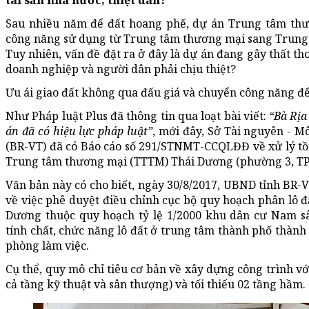
tài sản nhà nước, thiệt dân?
Sau nhiều năm để đất hoang phế, dự án Trung tâm th
công năng sử dụng từ Trung tâm thương mại sang Trung 
Tuy nhiên, vấn đề đặt ra ở đây là dự án đang gây thất tho
doanh nghiệp và người dân phải chịu thiệt?
Ưu ái giao đất không qua đấu giá và chuyển công năng để 
Như Pháp luật Plus đã thông tin qua loạt bài viết:
“Bà Rịa
án đã có hiệu lực pháp luật”
, mới đây, Sở Tài nguyên - M
(BR-VT) đã có Báo cáo số 291/STNMT-CCQLĐĐ về xử lý tồn 
Trung tâm thương mại (TTTM) Thái Dương (phường 3, TP
Văn bản này có cho biết, ngày 30/8/2017, UBND tỉnh BR
về việc phê duyệt điều chỉnh cục bộ quy hoạch phân lô 
Dương thuộc quy hoạch tỷ lệ 1/2000 khu dân cư Nam sâ
tính chất, chức năng lô đất ở trung tâm thành phố thành
phòng làm việc.
Cụ thể, quy mô chỉ tiêu cơ bản về xây dựng công trình vớ
cả tầng kỹ thuật và sân thượng) và tối thiểu 02 tầng hầm.