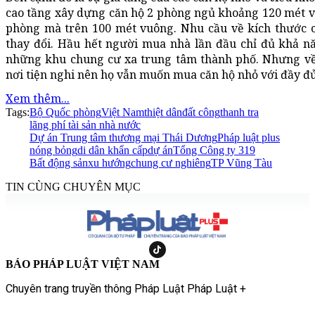
cao tầng xây dựng căn hộ 2 phòng ngủ khoảng 120 mét v
phòng mà trên 100 mét vuông. Nhu cầu về kích thước c
thay đổi. Hầu hết người mua nhà lần đầu chỉ đủ khả nă
những khu chung cư xa trung tâm thành phố. Nhưng về
nơi tiện nghi nên họ vẫn muốn mua căn hộ nhỏ với đầy đủ 
Xem thêm...
Tags:
Bộ Quốc phòng
Việt Nam
thiệt dân
đất công
thanh tra
lãng phí tài sản nhà nước
Dự án Trung tâm thương mại Thái Dương
Pháp luật plus
nóng bỏng
di dân khẩn cấp
dự ánTổng Công ty 319
Bất động sản
xu hướng
chung cư nghiêng
TP Vũng Tàu
TIN CÙNG CHUYÊN MỤC
BÁO PHÁP LUẬT VIỆT NAM
Chuyên trang truyền thông Pháp Luật Pháp Luật +