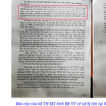
Báo cáo của Sở TN-MT tỉnh BR-VT về xử lý tồn tại li