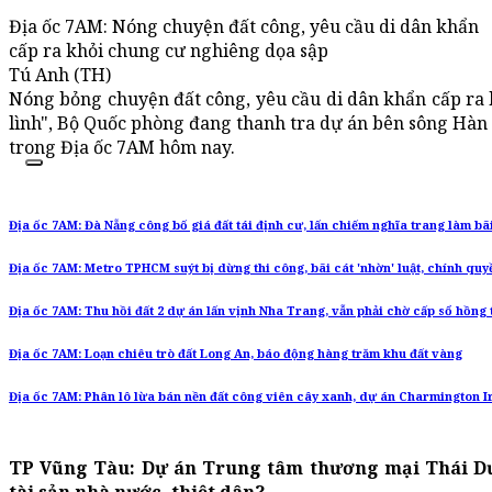
Địa ốc 7AM: Nóng chuyện đất công, yêu cầu di dân khẩn
cấp ra khỏi chung cư nghiêng dọa sập
Tú Anh (TH)
Nóng bỏng chuyện đất công, yêu cầu di dân khẩn cấp ra 
lình", Bộ Quốc phòng đang thanh tra dự án bên sông Hàn c
trong Địa ốc 7AM hôm nay.
Địa ốc 7AM: Đà Nẵng công bố giá đất tái định cư, lấn chiếm nghĩa trang làm bã
Địa ốc 7AM: Metro TPHCM suýt bị dừng thi công, bãi cát 'nhờn' luật, chính qu
Địa ốc 7AM: Thu hồi đất 2 dự án lấn vịnh Nha Trang, vẫn phải chờ cấp sổ hồng
Địa ốc 7AM: Loạn chiêu trò đất Long An, báo động hàng trăm khu đất vàng
Địa ốc 7AM: Phân lô lừa bán nền đất công viên cây xanh, dự án Charmington Ir
TP Vũng Tàu: Dự án Trung tâm thương mại Thái Dư