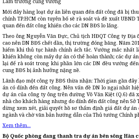
Làm trường cũng vướng
Mới đây hàng loạt dự án liên quan đến đất công đã bị thu
chính TP.HCM còn tuyên bố sẽ rà soát và đề xuất UBND T
quan đến đất công khiến cho các DN BĐS lo lắng.
Theo ông Nguyễn Văn Đực, Chủ tịch HĐQT Công ty Địa ốc
cao nên DN BĐS chết dần, thị trường đóng băng. Năm 201
hiểm khi thủ tục hành chính ách tắc. Vướng mắc nhất l
khiến không còn mấy dự án có thể hoàn thành; các dự án đ
lại để rà soát trong khi phần lớn các DN đều vướng đế
cung BĐS bị ảnh hưởng nặng nề.
Lãnh đạo một công ty BĐS thừa nhận: Thời gian gần đây li
án có dính đến đất công. Nên vấn đề DN lo ngại nhất hiệ
dự án của công ty ông trên đường Võ Văn Kiệt (Q.6) đã 
nhà cho khách hàng nhưng do dính đến đất công nên Sở 
dừng xem xét, giải quyết hồ sơ thẩm định giá đất dự án
ngành và chờ văn bản hướng dẫn của Thủ tướng Chính p
Xem thêm...
Bộ Quốc phòng đang thanh tra dự án bên sông Hàn c