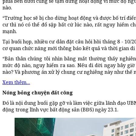
phía bên dưới cũng sẽ tạm dừng hoạt động vì mức độ nguy
nào.
“Trường học sẽ bị cho dừng hoạt động và được bố trí đi
cư thì nó có thể đổ sập bất cứ lúc nào, rất nguy hiểm c
mạnh.
Tại buổi họp, nhiều cư dân đặt câu hỏi hồi tháng 8 - 10/
cơ quan chức năng mới thông báo kết quả và thời gian di 
“Bản thân chúng tôi nhìn bằng mắt thường thấy nghiên
mức độ nào, nguy hiểm ra sao. Nếu di dời ngay bây giờ t
nào? Và phương án xử lý chung cư nghiêng này như thế n
Xem thêm...
Nóng bỏng chuyện đất công
Đó là nội dung buổi gặp gỡ và làm việc giữa lãnh đạo U
động trong lĩnh vực bất động sản (BĐS) ngày 23.1.