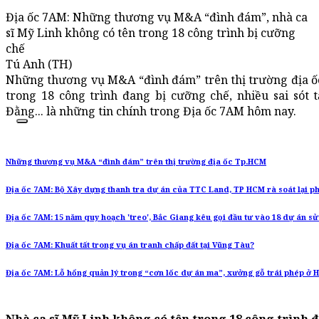
Địa ốc 7AM: Những thương vụ M&A “đình đám”, nhà ca
sĩ Mỹ Linh không có tên trong 18 công trình bị cưỡng
chế
Tú Anh (TH)
Những thương vụ M&A “đình đám” trên thị trường địa ốc
trong 18 công trình đang bị cưỡng chế, nhiều sai sót
Đằng... là những tin chính trong Địa ốc 7AM hôm nay.
Những thương vụ M&A “đình đám” trên thị trường địa ốc Tp.HCM
Địa ốc 7AM: Bộ Xây dựng thanh tra dự án của TTC Land, TP HCM rà soát lại ph
Địa ốc 7AM: 15 năm quy hoạch 'treo', Bắc Giang kêu gọi đầu tư vào 18 dự án s
Địa ốc 7AM: Khuất tất trong vụ án tranh chấp đất tại Vũng Tàu?
Địa ốc 7AM: Lỗ hổng quản lý trong “cơn lốc dự án ma”, xưởng gỗ trái phép ở 