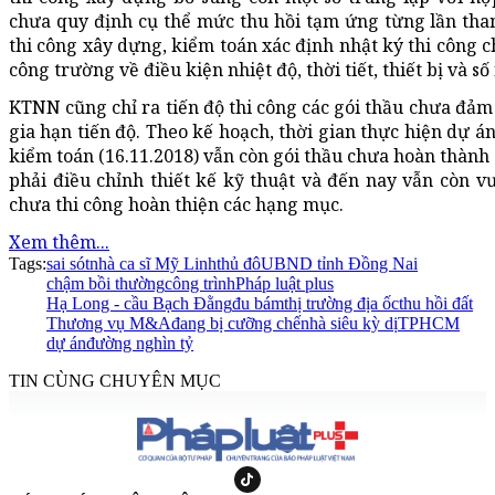
chưa quy định cụ thể mức thu hồi tạm ứng từng lần than
thi công xây dựng, kiểm toán xác định nhật ký thi công ch
công trường về điều kiện nhiệt độ, thời tiết, thiết bị và 
KTNN cũng chỉ ra tiến độ thi công các gói thầu chưa đảm
gia hạn tiến độ. Theo kế hoạch, thời gian thực hiện dự 
kiểm toán (16.11.2018) vẫn còn gói thầu chưa hoàn thành
phải điều chỉnh thiết kế kỹ thuật và đến nay vẫn còn v
chưa thi công hoàn thiện các hạng mục.
Xem thêm...
Tags:
sai sót
nhà ca sĩ Mỹ Linh
thủ đô
UBND tỉnh Đồng Nai
chậm bồi thường
công trình
Pháp luật plus
Hạ Long - cầu Bạch Đằng
đu bám
thị trường địa ốc
thu hồi đất
Thương vụ M&A
đang bị cưỡng chế
nhà siêu kỳ dị
TPHCM
dự án
đường nghìn tỷ
TIN CÙNG CHUYÊN MỤC