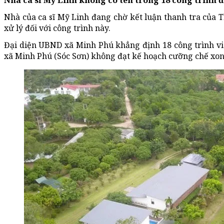
Nhà ca sĩ Mỹ Linh không có tên trong 18 công trình 
Nhà của ca sĩ Mỹ Linh đang chờ kết luận thanh tra của T
xử lý đối với công trình này.
Đại diện UBND xã Minh Phú khẳng định 18 công trình v
xã Minh Phú (Sóc Sơn) không đạt kế hoạch cưỡng chế xon