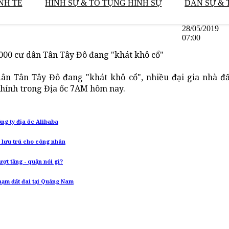
NH TẾ
HÌNH SỰ & TỐ TỤNG HÌNH SỰ
DÂN SỰ & 
28/05/2019
07:00
000 cư dân Tân Tây Đô đang "khát khô cổ"
ân Tân Tây Đô đang "khát khô cổ", nhiều đại gia nhà đấ
 chính trong Địa ốc 7AM hôm nay.
ng ty địa ốc Alibaba
 lưu trú cho công nhân
ợt tầng - quận nói gì?
phạm đất đai tại Quảng Nam