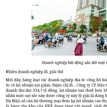
Doanh nghiệp bất động sản đối mặt 
Nhiều doanh nghiệp lỗ, giải thể
Mới đây, hàng loạt các doanh nghiệp địa ốc công bố bá
ốc có lợi nhuận sụt giảm, thậm chí lỗ... Công ty CP Đầ
doanh thu đạt 334,7 tỷ đồng, lợi nhuận sau thuế hơn 1
nhân mức sụt sốc này được công ty này lý giải là đang
Hà Nội), số căn hộ thương mại đem lại lợi nhuận cao th
là hàng tồn kho của HPX đang tăng rất mạnh, tính đến