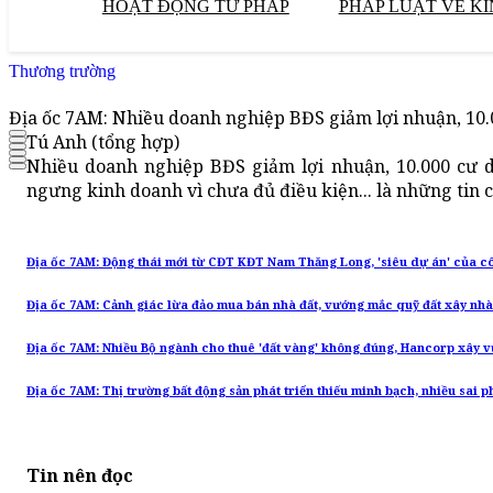
HOẠT ĐỘNG TƯ PHÁP
PHÁP LUẬT VỀ KI
Thương trường
Địa ốc 7AM: Nhiều doanh nghiệp BĐS giảm lợi nhuận, 10.
Tú Anh (tổng hợp)
Nhiều doanh nghiệp BĐS giảm lợi nhuận, 10.000 cư d
ngưng kinh doanh vì chưa đủ điều kiện... là những tin
Địa ốc 7AM: Động thái mới từ CĐT KĐT Nam Thăng Long, 'siêu dự án' của cô
Địa ốc 7AM: Cảnh giác lừa đảo mua bán nhà đất, vướng mắc quỹ đất xây nhà
Địa ốc 7AM: Nhiều Bộ ngành cho thuê 'đất vàng' không đúng, Hancorp xây vư
Địa ốc 7AM: Thị trường bất động sản phát triển thiếu minh bạch, nhiều sai 
Tin nên đọc