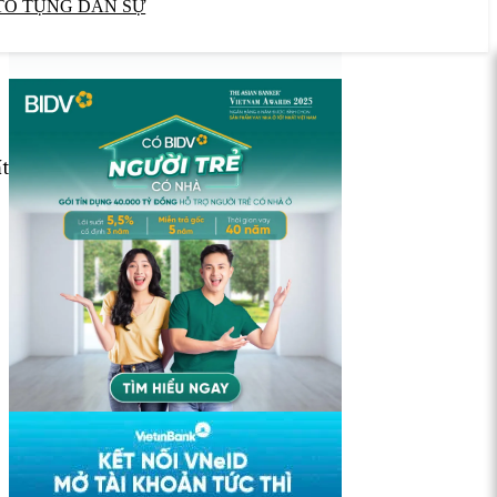
TỐ TỤNG DÂN SỰ
t