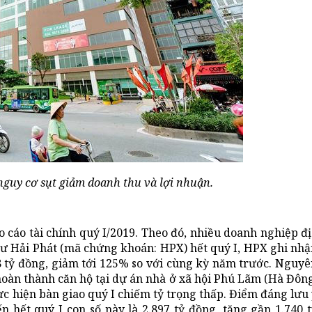
nguy cơ sụt giảm doanh thu và lợi nhuận.
o cáo tài chính quý I/2019. Theo đó, nhiều doanh nghiệp đ
u tư Hải Phát (mã chứng khoán: HPX) hết quý I, HPX ghi nh
8 tỷ đồng, giảm tới 125% so với cùng kỳ năm trước. Nguyê
 hoàn thành căn hộ tại dự án nhà ở xã hội Phú Lãm (Hà Đôn
ực hiện bàn giao quý I chiếm tỷ trọng thấp. Điểm đáng lưu
 hết quý I con số này là 2.897 tỷ đồng, tăng gần 1.740 t