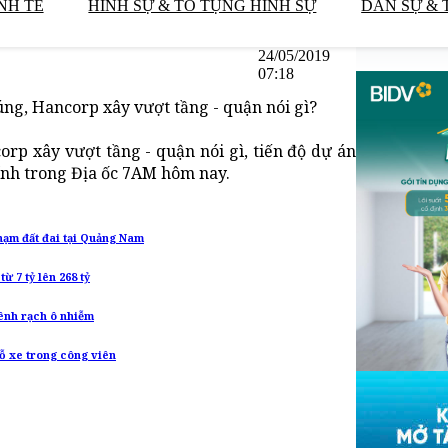
NH TẾ
HÌNH SỰ & TỐ TỤNG HÌNH SỰ
DÂN SỰ & 
24/05/2019
07:18
ng, Hancorp xây vượt tầng - quận nói gì?
rp xây vượt tầng - quận nói gì, tiến độ dự án
hính trong Địa ốc 7AM hôm nay.
phạm đất đai tại Quảng Nam
ừ 7 tỷ lên 268 tỷ
ênh rạch ô nhiễm
đỗ xe trong công viên