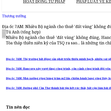
HOẠT ĐỘNG TƯ PHÁP
PHÁP LUẬT VỀ KI
Thương trường
Địa ốc 7AM: Nhiều Bộ ngành cho thuê 'đất vàng' không đú
Tú Anh (tổng hợp)
Nhiều Bộ ngành cho thuê 'đất vàng' không đúng, Hanco
Tòa tháp thiên niên kỷ của TSQ ra sao... là những tin c
Địa ốc 7AM: Thị trường bất động sản phát triển thiếu minh bạch, nhiều sai 
Địa ốc 7AM: Hancorp xây vượt tầng công trình, cận cảnh công trình đội vốn t
Địa ốc 7AM: Nhà xưởng rộng hàng trăm m2 lấn chiếm hành lang sông Đáy, k
Địa ốc 7AM: Đường phố Cần Thơ thành bãi tập kết rác thải, bất cập làm bãi 
Tin nên đọc