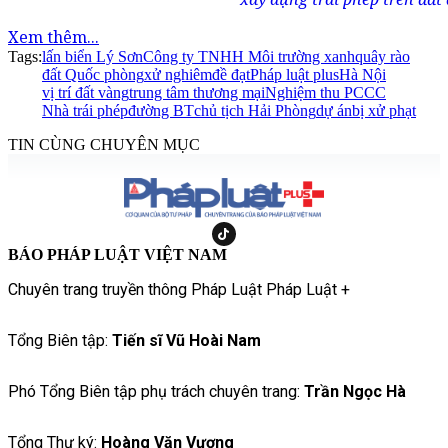
Xem thêm...
Tags:
lấn biển Lý Sơn
Công ty TNHH Môi trường xanh
quây rào
đất Quốc phòng
xử nghiêm
đề đạt
Pháp luật plus
Hà Nội
vị trí đất vàng
trung tâm thương mại
Nghiệm thu PCCC
Nhà trái phép
đường BT
chủ tịch Hải Phòng
dự án
bị xử phạt
TIN CÙNG CHUYÊN MỤC
BÁO PHÁP LUẬT VIỆT NAM
Chuyên trang truyền thông Pháp Luật Pháp Luật +
Tổng Biên tập:
Tiến sĩ Vũ Hoài Nam
Phó Tổng Biên tập phụ trách chuyên trang:
Trần Ngọc Hà
Tổng Thư ký:
Hoàng Văn Vượng