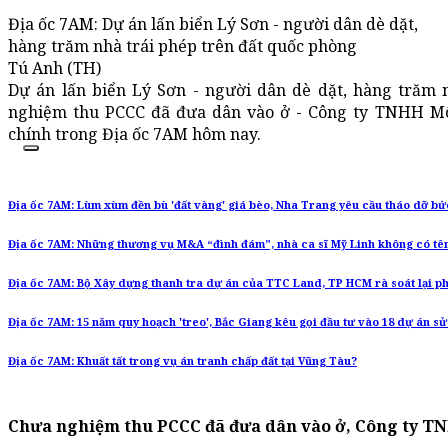
Địa ốc 7AM: Dự án lấn biển Lý Sơn - người dân dè dặt,
hàng trăm nhà trái phép trên đất quốc phòng
Tú Anh (TH)
Dự án lấn biển Lý Sơn - người dân dè dặt, hàng trăm 
nghiệm thu PCCC đã đưa dân vào ở - Công ty TNHH Môi 
chính trong Địa ốc 7AM hôm nay.
Địa ốc 7AM: Lùm xùm đền bù 'đất vàng' giá bèo, Nha Trang yêu cầu tháo dỡ bứ
Địa ốc 7AM: Những thương vụ M&A “đình đám”, nhà ca sĩ Mỹ Linh không có tên
Địa ốc 7AM: Bộ Xây dựng thanh tra dự án của TTC Land, TP HCM rà soát lại ph
Địa ốc 7AM: 15 năm quy hoạch 'treo', Bắc Giang kêu gọi đầu tư vào 18 dự án s
Địa ốc 7AM: Khuất tất trong vụ án tranh chấp đất tại Vũng Tàu?
Chưa nghiệm thu PCCC đã đưa dân vào ở, Công ty T