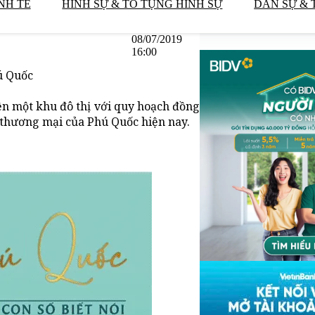
NH TẾ
HÌNH SỰ & TỐ TỤNG HÌNH SỰ
DÂN SỰ & 
08/07/2019
16:00
ú Quốc
iện một khu đô thị với quy hoạch đồng
và thương mại của Phú Quốc hiện nay.