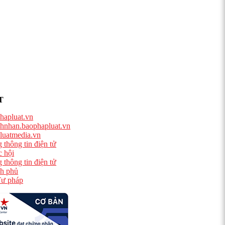
T
hapluat.vn
hnhan.baophapluat.vn
luatmedia.vn
 thông tin điện tử
 hội
 thông tin điện tử
h phủ
ư pháp