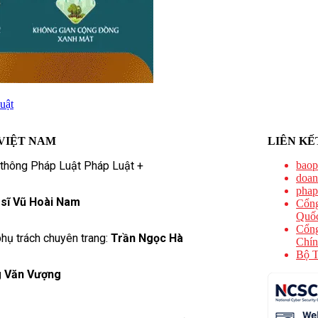
luật
VIỆT NAM
LIÊN KẾ
 thông Pháp Luật Pháp Luật +
baop
doan
phap
 sĩ Vũ Hoài Nam
Cổng
Quốc
Cổng
hụ trách chuyên trang:
Trần Ngọc Hà
Chín
Bộ T
 Văn Vượng