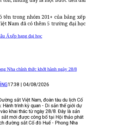
m tốn, nhưng đây là một bước tiến dài
có tên trong nhóm 201+ của bảng xếp
iệt Nam đã có thêm 5 trường đại học
hâu Á
xếp hạng đại học
ong Nha chính thức khởi hành ngày 28/8
ỐNG
17:38
|
04/08/2026
ường sắt Việt Nam, đoàn tàu du lịch Cố
 Hành trình kỳ quan - Di sản thế giới dự
 vào khai thác từ ngày 28/8. Đây là sản
sắt mới được công bố tại Hội thảo phát
lịch đường sắt Cố đô Huế - Phong Nha