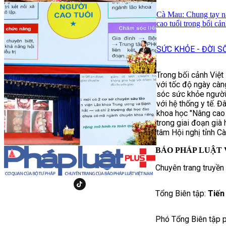
Cà Mau: Chung tay n
cao tuổi trong bối cả
SỨC KHỎE - ĐỜI S
Trong bối cảnh Việt
với tốc độ ngày càn
sóc sức khỏe người 
với hệ thống y tế. Đ
khoa học "Nâng cao
trong giai đoạn già 
tâm Hội nghị tỉnh C
BÁO PHÁP LUẬT 
Chuyên trang truyền
Tổng Biên tập:
Tiến
Phó Tổng Biên tập p