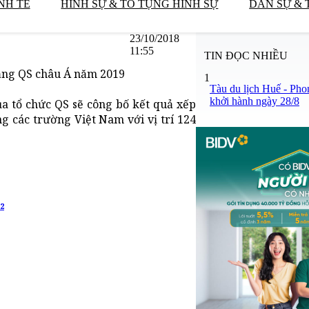
NH TẾ
HÌNH SỰ & TỐ TỤNG HÌNH SỰ
DÂN SỰ & 
23/10/2018
11:55
TIN ĐỌC NHIỀU
hạng QS châu Á năm 2019
1
Tàu du lịch Huế - Pho
khởi hành ngày 28/8
a tổ chức QS sẽ công bố kết quả xếp
 các trường Việt Nam với vị trí 124
 2