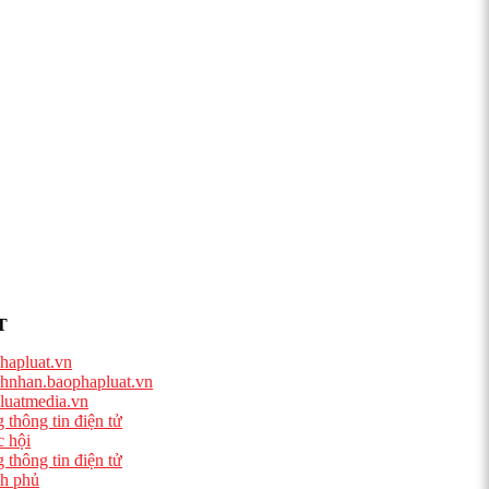
T
hapluat.vn
hnhan.baophapluat.vn
luatmedia.vn
 thông tin điện tử
 hội
 thông tin điện tử
h phủ