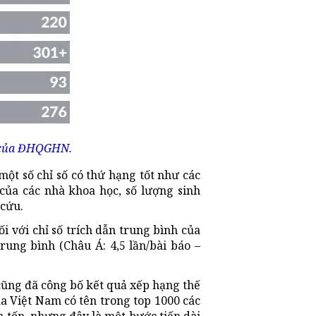
í của ĐHQGHN.
t số chỉ số có thứ hạng tốt như các
của các nhà khoa học, số lượng sinh
 cứu.
ối với chỉ số trích dẫn trung bình của
ng bình (Châu Á: 4,5 lần/bài báo –
cũng đã công bố kết quả xếp hạng thế
ủa Việt Nam có tên trong top 1000 các