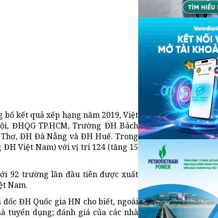
g bố kết quả xếp hạng năm 2019, Việt
Nội, ĐHQG TP.HCM, Trường ĐH Bách
 Thơ, ĐH Đà Nẵng và ĐH Huế. Trong
 ĐH Việt Nam) với vị trí 124 (tăng 15
i 92 trường lần đầu tiên được xuất
ệt Nam.
đốc ĐH Quốc gia HN cho biết, ngoài
hà tuyển dụng; đánh giá của các nhà