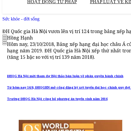
HOẠT ĐỘNG TƯ PHÁP
PHÁP LUẬT VỀ KI
Sức khỏe - đời sống
ĐH Quốc gia Hà Nội vươn lên vị trí 124 trong bảng xếp 
Hồng Hạnh
Hôm nay, 23/10/2018, Bảng xếp hạng đại học châu Á củ
hạng năm 2019. ĐH Quốc gia Hà Nội xếp thứ nhất trong
(tăng 15 bậc so với vị trí 139 năm 2018).
ĐHQG Hà Nội mời tham dự Hội thảo bàn luận về phân quyền hành chính
Từ hôm nay 16/8, ĐHQGHN mở cổng đăng ký xét tuyển đại học chính quy đợt
Trường ĐHQG Hà Nội công bố phương án tuyển sinh năm 2016