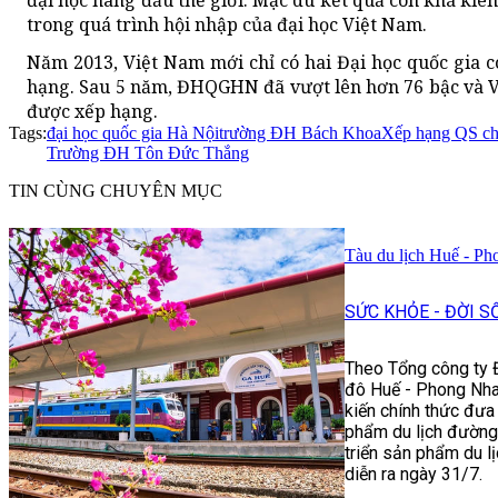
đại học hàng đầu thế giới. Mặc dù kết quả còn khá kiê
trong quá trình hội nhập của đại học Việt Nam.
Năm 2013, Việt Nam mới chỉ có hai Đại học quốc gia 
hạng. Sau 5 năm, ĐHQGHN đã vượt lên hơn 76 bậc và V
được xếp hạng.
Tags:
đại học quốc gia Hà Nội
trường ĐH Bách Khoa
Xếp hạng QS c
Trường ĐH Tôn Đức Thắng
TIN CÙNG CHUYÊN MỤC
Tàu du lịch Huế - Ph
SỨC KHỎE - ĐỜI S
Theo Tổng công ty Đ
đô Huế - Phong Nha:
kiến chính thức đưa
phẩm du lịch đường 
triển sản phẩm du 
diễn ra ngày 31/7.