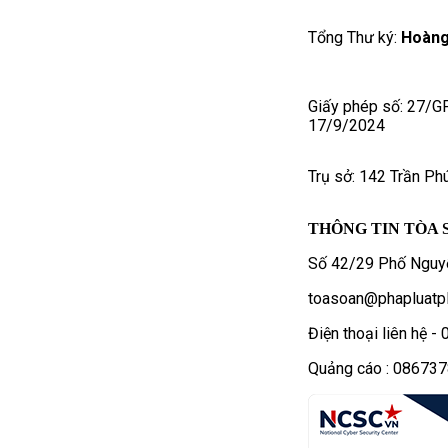
Tổng Thư ký:
Hoàng
Giấy phép số: 27/G
17/9/2024
Trụ sở: 142 Trần Ph
THÔNG TIN TÒA 
Số 42/29 Phố Nguyễ
toasoan@phapluatpl
Điện thoại liên hệ 
Quảng cáo : 08673