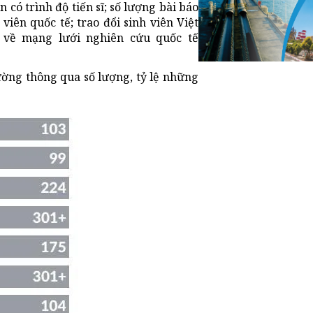
n có trình độ tiến sĩ; số lượng bài báo
viên quốc tế; trao đổi sinh viên Việt
ố về mạng lưới nghiên cứu quốc tế
ường thông qua số lượng, tỷ lệ những