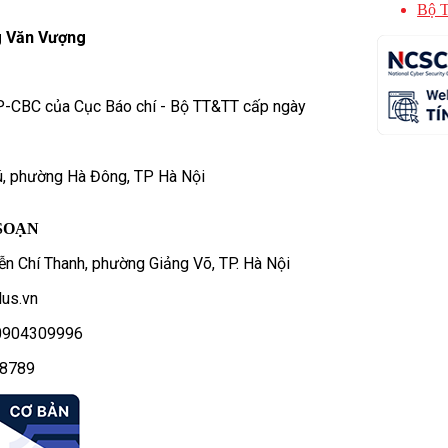
Bộ T
 Văn Vượng
P-CBC của Cục Báo chí - Bộ TT&TT cấp ngày
ú, phường Hà Đông, TP Hà Nội
SOẠN
n Chí Thanh, phường Giảng Võ, TP. Hà Nội
us.vn
- 0904309996
78789