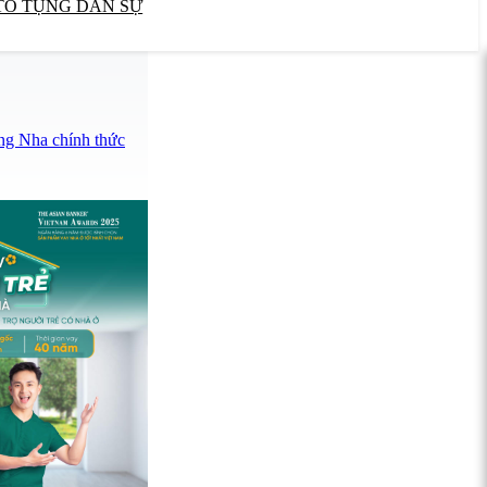
TỐ TỤNG DÂN SỰ
ng Nha chính thức