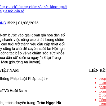
âng cao chất lượng chăm sóc sức khỏe người
nh già hóa dân số
ỐNG
15:22
|
01/08/2026
 Nam bước vào giai đoạn già hóa dân số
g nhanh, việc nâng cao chất lượng chăm
cao tuổi trở thành yêu cầu cấp thiết đối
ây cũng là chủ đề xuyên suốt tại Hội nghị
 công tác bảo vệ và chăm sóc sức khỏe
hóa dân số" diễn ra ngày 1/8 tại Trung
à Mau (phường An Xuyên).
VIỆT NAM
LIÊN KẾ
 thông Pháp Luật Pháp Luật +
baop
doan
phap
 sĩ Vũ Hoài Nam
Cổng
Quốc
Cổng
hụ trách chuyên trang:
Trần Ngọc Hà
Chín