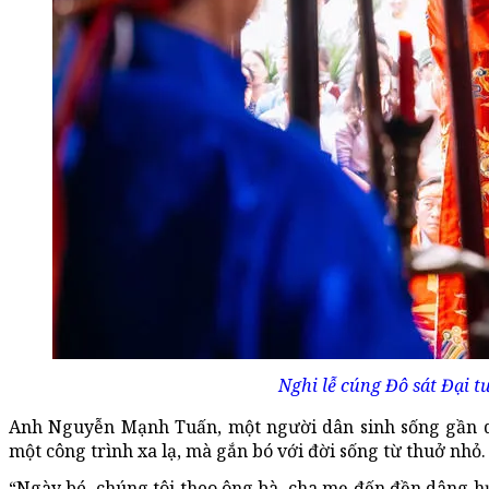
Nghi lễ cúng Đô sát Đại 
Anh Nguyễn Mạnh Tuấn, một người dân sinh sống gần di
một công trình xa lạ, mà gắn bó với đời sống từ thuở nhỏ.
“Ngày bé, chúng tôi theo ông bà, cha mẹ đến đền dâng hư