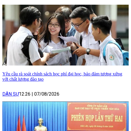
Yêu cầu rà soát chính sách học phí đại học, bảo đảm tương xứng
với chất lượng đào tạo
DÂN SỰ
12:26
|
07/08/2026