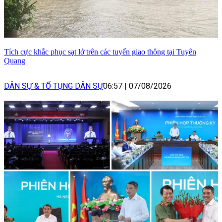
Tích cực khắc phục sạt lở trên các tuyến giao thông tại Tuyên
Quang
DÂN SỰ & TỐ TỤNG DÂN SỰ
06:57
|
07/08/2026