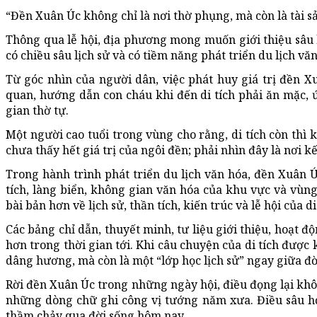
“
Đền
Xuân Úc không chỉ là nơi thờ phụng, mà còn là tài 
Thông qua lễ hội, địa phương mong muốn giới thiệu sâu 
có chiều sâu lịch sử và có tiềm năng phát triển du lịch văn
Từ góc nhìn của người dân, việc phát huy giá trị đền X
quan, hướng dẫn con cháu khi đến di tích phải ăn mặc,
gian thờ tự.
Một người cao tuổi trong vùng cho rằng, di tích còn thì
chưa thấy hết giá trị của ngôi đền; phải nhìn đây là nơi k
Trong hành trình phát triển du lịch văn hóa, đền Xuân Ú
tích, làng biển, không gian văn hóa của khu vực và vùng
bài bản hơn về lịch sử, thần tích, kiến trúc và lễ hội của di
Các bảng chỉ dẫn, thuyết minh, tư liệu giới thiệu, hoạt 
hơn trong thời gian tới. Khi câu chuyện của di tích được
dâng hương, mà còn là một “lớp học lịch sử” ngay giữa đ
Rời đền Xuân Úc trong những ngày hội, điều đọng lại khôn
những dòng chữ ghi công vị tướng năm xưa. Điều sâu h
thầm chảy qua đời sống hôm nay.