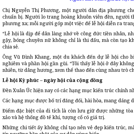
Chị Nguyễn Thị Phương, một người dân địa phương cho 
chuẩn bị. Người lo trang hoàng khuôn viên đền, người th
phương xa; mỗi người góp một việc để lễ hội diễn ra trang
“Lễ hội là dịp để dân làng nhớ về công đức tiền nhân, 
gậy, bóng chuyền nữ không chỉ là thi đấu, mà còn tạo kh
chia sẻ.
Ông Vũ Đình Khang, một du khách đến dự lễ hội cho bi
nghiêm và phần hội gần gũi. “Tôi thấy lễ hội ở đây khôn
nhiên, từ dâng hương, xem thể thao đến cùng nhau trò chu
Lễ hội Kỳ phúc – ngày hội của cộng đồng
Đền
Xuân Úc hiện nay có các hạng mục kiến trúc chính nh
Các hạng mục được bố trí đăng đối, hài hòa, mang dáng d
Điểm đặc biệt của di tích là còn lưu giữ được những tò
xảo và hệ thống đồ tế khí, tượng cổ có giá trị.
Những chi tiết ấy không chỉ tạo nên vẻ đẹp kiến trúc, 