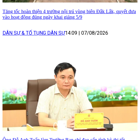
Tăng tốc hoàn thiện 4 trường nội trú vùng biên Đắk Lắk, quyết đưa
vào hoạt động đúng ngày khai giảng 5/9
DÂN SỰ & TỐ TỤNG DÂN SỰ
14:09
|
07/08/2026
Ông Đỗ Anh Tuấn làm Trưởng Ban chỉ đạo cấp tỉnh kỳ thi tốt