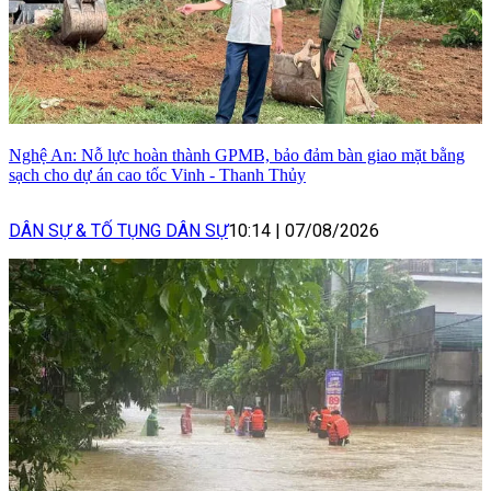
Nghệ An: Nỗ lực hoàn thành GPMB, bảo đảm bàn giao mặt bằng
sạch cho dự án cao tốc Vinh - Thanh Thủy
DÂN SỰ & TỐ TỤNG DÂN SỰ
10:14
|
07/08/2026