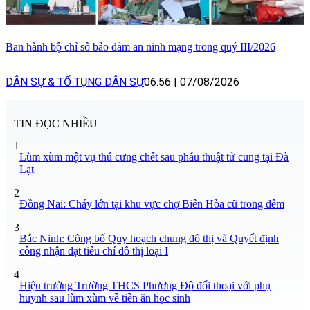
Ban hành bộ chỉ số bảo đảm an ninh mạng trong quý III/2026
DÂN SỰ & TỐ TỤNG DÂN SỰ
06:56
|
07/08/2026
TIN ĐỌC NHIỀU
1
Lùm xùm một vụ thú cưng chết sau phẫu thuật tử cung tại Đà
Lạt
2
Đồng Nai: Cháy lớn tại khu vực chợ Biên Hòa cũ trong đêm
3
Bắc Ninh: Công bố Quy hoạch chung đô thị và Quyết định
công nhận đạt tiêu chí đô thị loại I
4
Hiệu trưởng Trường THCS Phương Độ đối thoại với phụ
huynh sau lùm xùm về tiền ăn học sinh