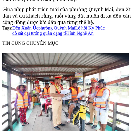
Giữa nhịp phát triển mới của phường Quỳnh Mai, đền X
dân và du khách rằng, mỗi vùng đất muốn đi xa đều cần b
cộng đồng được bồi đắp qua từng thế hệ.
Tags:
Đền Xuân Úc
phường Quỳnh Mai
Lễ hội Kỳ Phúc
đô sát đại tướng quân đặng tế
Tỉnh Nghệ An
TIN CÙNG CHUYÊN MỤC