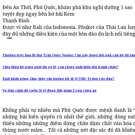
Đến An Thới, Phú Quốc, khám phá khu nghỉ dưỡng 5 sao
tuyệt đẹp ngay bên bờ bãi Kem
Thanh Bình
Được ví như Bali của Indonesia, Phuket của Thái Lan hay
đầy đủ những điều kiện của một hòn đảo du lịch nổi tiếng
Thường trực Ban Bí thư Trần Quốc Vượng: Cần xây dựng đội ngũ cán bộ đủ tâm,
Chia thừa kế xong xuôi thì vợ lẽ, con riêng xuất hiện đòi tranh chấp?
Xuất khẩu nông, lâm, thủy sản hướng tới 41 tỷ USD: Trông vào đâu?
Vụ dàn cảnh để cướp 35 tỷ đồng: Bắt giam 2 cựu công an
Không phải tự nhiên mà Phú Quốc được mệnh danh là “
những bãi biển quyến rũ nhất thế giới, những dòng suố
thiếu những những điểm dừng chân đậm chất văn hóa đị
thùng nước mắm… Tất cả những nét đặc sắc đó đã khiến