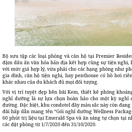
Bộ sưu tập các loại phòng và căn hộ tại Premier Resid
đậm dấu ấn văn hóa bản địa kết hợp cùng sự tiện nghi, h
với mức giá hợp lý, vừa phải cho các hạng phòng như ph
gia đình, căn hộ tiện nghi, hay penthouse có hồ bơi riê
khác nhau của du khách đủ mọi đối tượng.
Với vị trí tuyệt đẹp bên bãi Kem, thiết kế phóng khoán
nghỉ dưỡng là sự lựa chọn hoàn hảo cho một kỳ nghỉ đ
đường. Đặc biệt, khu condotel đầy màu sắc này còn đang 
đãi hấp dẫn mang tên “Gói nghỉ dưỡng Wellness Packag
60 phút trị liệu tại Emerald Spa và ăn sáng tự chọn tại
các đặt phòng từ 1/7/2020 đến 31/10/2020.