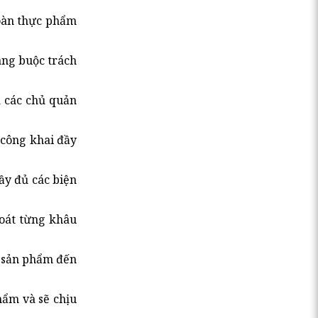
toàn thực phẩm
àng buộc trách
a các chủ quản
 công khai đầy
ầy đủ các biện
soát từng khâu
i sản phẩm đến
hẩm và sẽ chịu