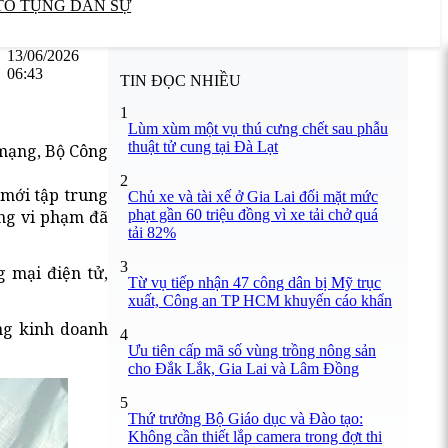
TỐ TỤNG DÂN SỰ
13/06/2026
06:43
TIN ĐỌC NHIỀU
1
Lùm xùm một vụ thú cưng chết sau phẫu
thuật tử cung tại Đà Lạt
 mạng, Bộ Công
2
 mới tập trung
Chủ xe và tài xế ở Gia Lai đối mặt mức
phạt gần 60 triệu đồng vì xe tải chở quá
ng vi phạm đã
tải 82%
3
 mại điện tử,
Từ vụ tiếp nhận 47 công dân bị Mỹ trục
xuất, Công an TP HCM khuyến cáo khẩn
ng kinh doanh
4
Ưu tiên cấp mã số vùng trồng nông sản
cho Đắk Lắk, Gia Lai và Lâm Đồng
5
Thứ trưởng Bộ Giáo dục và Đào tạo:
Không cần thiết lắp camera trong đợt thi