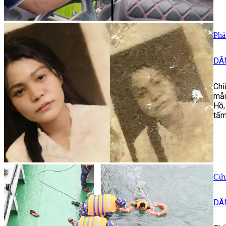
Phá
DÂ
Chi
mẫu
Hồ,
tấm
Cứu
DÂ