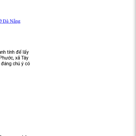
h ở Đà Nẵng
anh tính để lấy
Phước, xã Tây
ó đáng chú ý có