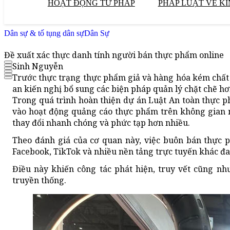
HOẠT ĐỘNG TƯ PHÁP
PHÁP LUẬT VỀ KI
Dân sự & tố tụng dân sự
Dân Sự
Đề xuất xác thực danh tính người bán thực phẩm online
Sinh Nguyễn
Trước thực trạng thực phẩm giả và hàng hóa kém chất
an kiến nghị bổ sung các biện pháp quản lý chặt chẽ hơ
Trong quá trình hoàn thiện dự án Luật An toàn thực p
vào hoạt động quảng cáo thực phẩm trên không gian 
thay đổi nhanh chóng và phức tạp hơn nhiều.
Theo đánh giá của cơ quan này, việc buôn bán thực 
Facebook, TikTok và nhiều nền tảng trực tuyến khác đa
Điều này khiến công tác phát hiện, truy vết cũng n
truyền thống.