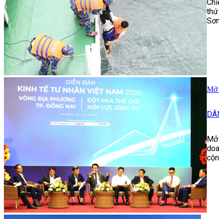
Chi
thứ
Sơn
Mở 
DÂ
Mở 
doa
cộn