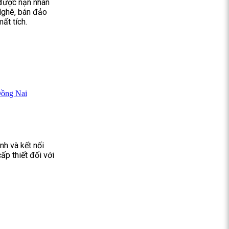
 được nạn nhân
 Nghê, bán đảo
ất tích.
Đồng Nai
nh và kết nối
ấp thiết đối với