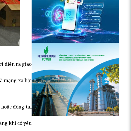
i diễn ra giao
và mạng xã hội
 hoặc đóng tài
ăng khi có yêu