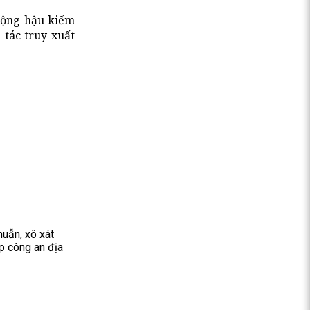
động hậu kiểm
 tác truy xuất
huẫn, xô xát
p công an địa