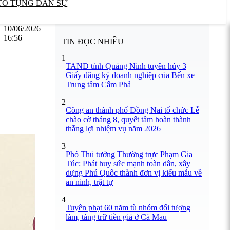
TỐ TỤNG DÂN SỰ
10/06/2026
16:56
TIN ĐỌC NHIỀU
1
TAND tỉnh Quảng Ninh tuyên hủy 3
Giấy đăng ký doanh nghiệp của Bến xe
Trung tâm Cẩm Phả
2
Công an thành phố Đồng Nai tổ chức Lễ
chào cờ tháng 8, quyết tâm hoàn thành
thắng lợi nhiệm vụ năm 2026
3
Phó Thủ tướng Thường trực Phạm Gia
Túc: Phát huy sức mạnh toàn dân, xây
dựng Phú Quốc thành đơn vị kiểu mẫu về
an ninh, trật tự
4
Tuyên phạt 60 năm tù nhóm đối tượng
làm, tàng trữ tiền giả ở Cà Mau