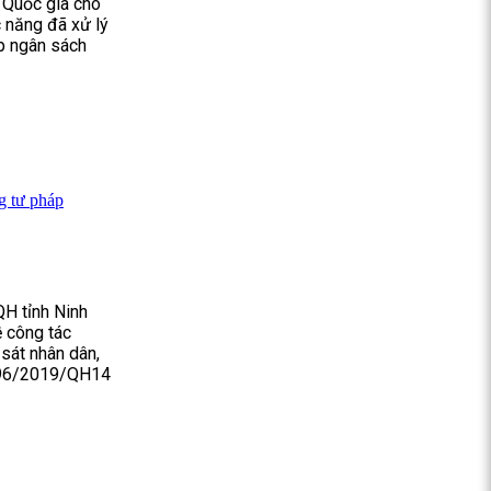
 Quốc gia cho
c năng đã xử lý
ộp ngân sách
g tư pháp
QH tỉnh Ninh
ề công tác
sát nhân dân,
số 96/2019/QH14