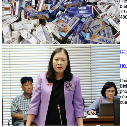
Thô
biế
79.
480
Góp
HO
Chi
Bìn
phò
của
của