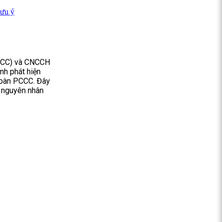
lưu ý
PCCC) và CNCCH
nh phát hiện
 toàn PCCC. Đây
à nguyên nhân