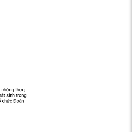
c chứng thực,
át sinh trong
tổ chức Đoàn