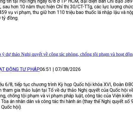
ng tin tại Hội nghị ngày 6/8 ở TP HCM, đại diện Ban Chỉ đạo 389
t, sau hơn 10 năm thực hiện Chỉ thị 30/CT-TTg, các lực lượng chứ
459 vụ vi phạm, thu giữ hơn 110 triệu bao thuốc lá nhập lậu và n
 tỷ đồng.
 ý dự thảo Nghị quyết về công tác phòng, chống tội phạm và hoạt độn
ẠT ĐỘNG TƯ PHÁP
06:51
|
07/08/2026
ều 6/8, tiếp tục chương trình Kỳ họp Quốc hội khóa XVI, Đoàn ĐB
h tham gia thảo luận tại Tổ về dự thảo Nghị quyết của Quốc hội v
ng, chống tội phạm và vi phạm pháp luật, công tác của Viện kiểm 
 Tòa án nhân dân và công tác thi hành án (thay thế Nghị quyết 
 Quốc hội).