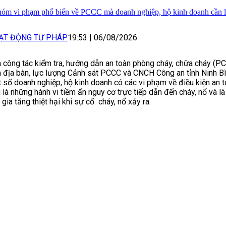
hóm vi phạm phổ biến về PCCC mà doanh nghiệp, hộ kinh doanh cần 
ẠT ĐỘNG TƯ PHÁP
19:53
|
06/08/2026
 công tác kiểm tra, hướng dẫn an toàn phòng cháy, chữa cháy (
n địa bàn, lực lượng Cảnh sát PCCC và CNCH Công an tỉnh Ninh Bì
 số doanh nghiệp, hộ kinh doanh có các vi phạm về điều kiện an
 là những hành vi tiềm ẩn nguy cơ trực tiếp dẫn đến cháy, nổ và l
 gia tăng thiệt hại khi sự cố cháy, nổ xảy ra.