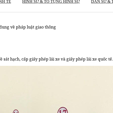
NH TẾ
HÌNH SỰ & TỐ TỤNG HÌNH SỰ
DÂN SỰ & 
 dung về pháp luật giao thông
 sát hạch, cấp giấy phép lái xe và giấy phép lái xe quốc tế.