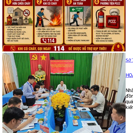
Sở 
HO
Nhằ
đồn
quá
kiể