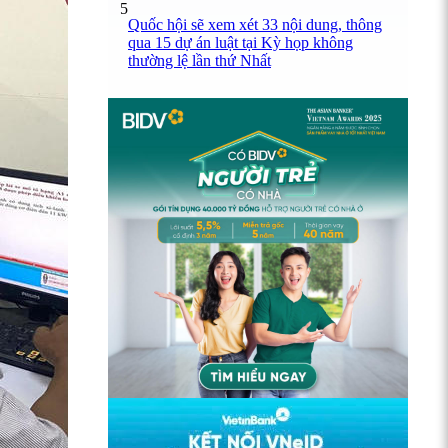
5
Quốc hội sẽ xem xét 33 nội dung, thông
qua 15 dự án luật tại Kỳ họp không
thường lệ lần thứ Nhất