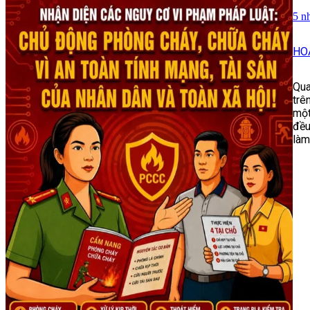
5 n
HO
Qua
trê
một
đều
làm