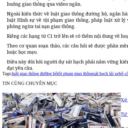
huống giao thông qua video ngắn.
Ngoài kiến thức về luật giao thông đường bộ, ngân hà
luật Hình sự về tội phạm giao thông, pháp luật xử lý
phòng ngừa tai nạn giao thông.
Riêng các hạng từ C1 trở lên sẽ có thêm nội dung về ho
Theo cơ quan soạn thảo, các câu hỏi sẽ được phần mề
hoặc học mẹo.
Điều này đòi hỏi người dự sát hạch phải nắm vững kiến
đạt yêu cầu.
Tags:
luật giao thông đường bộ
tội phạm giao thông
sát hạch lái xe
bộ c
TIN CÙNG CHUYÊN MỤC
Xử 
TƯ