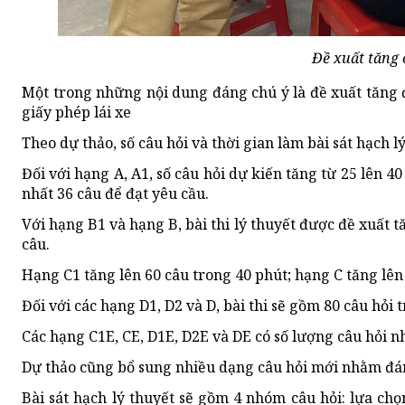
Đề xuất tăng c
Một trong những nội dung đáng chú ý là đề xuất tăng đá
giấy phép lái xe
Theo dự thảo, số câu hỏi và thời gian làm bài sát hạch 
Đối với hạng A, A1, số câu hỏi dự kiến tăng từ 25 lên 40 
nhất 36 câu để đạt yêu cầu.
Với hạng B1 và hạng B, bài thi lý thuyết được đề xuất tă
câu.
Hạng C1 tăng lên 60 câu trong 40 phút; hạng C tăng lên
Đối với các hạng D1, D2 và D, bài thi sẽ gồm 80 câu hỏi 
Các hạng C1E, CE, D1E, D2E và DE có số lượng câu hỏi nhi
Dự thảo cũng bổ sung nhiều dạng câu hỏi mới nhằm đán
Bài sát hạch lý thuyết sẽ gồm 4 nhóm câu hỏi: lựa chọ