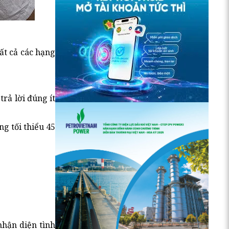
ất cả các hạng
trả lời đúng ít
ng tối thiểu 45
nhận diện tình