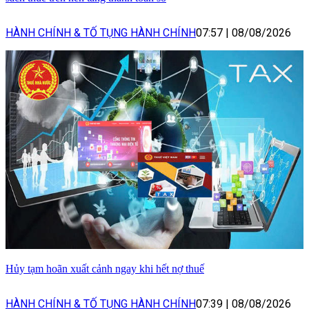
HÀNH CHÍNH & TỐ TỤNG HÀNH CHÍNH
07:57
|
08/08/2026
Hủy tạm hoãn xuất cảnh ngay khi hết nợ thuế
HÀNH CHÍNH & TỐ TỤNG HÀNH CHÍNH
07:39
|
08/08/2026