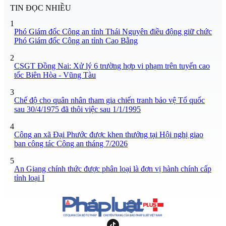
TIN ĐỌC NHIỀU
1
Phó Giám đốc Công an tỉnh Thái Nguyên điều động giữ chức
Phó Giám đốc Công an tỉnh Cao Bằng
2
CSGT Đồng Nai: Xử lý 6 trường hợp vi phạm trên tuyến cao
tốc Biên Hòa - Vũng Tàu
3
Chế độ cho quân nhân tham gia chiến tranh bảo vệ Tổ quốc
sau 30/4/1975 đã thôi việc sau 1/1/1995
4
Công an xã Đại Phước được khen thưởng tại Hội nghị giao
ban công tác Công an tháng 7/2026
5
An Giang chính thức được phân loại là đơn vị hành chính cấp
tỉnh loại I