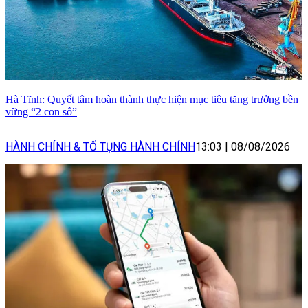
Hà Tĩnh: Quyết tâm hoàn thành thực hiện mục tiêu tăng trưởng bền
vững “2 con số”
HÀNH CHÍNH & TỐ TỤNG HÀNH CHÍNH
13:03
|
08/08/2026