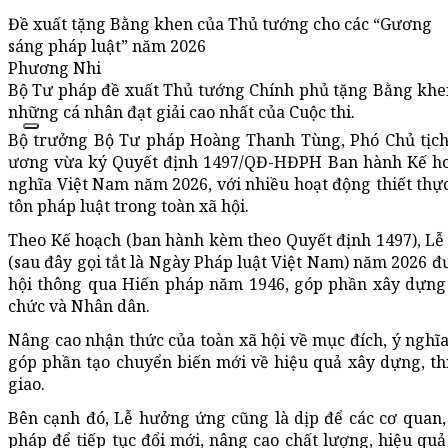
Đề xuất tặng Bằng khen của Thủ tướng cho các “Gương
sáng pháp luật” năm 2026
Phương Nhi
Bộ Tư pháp đề xuất Thủ tướng Chính phủ tặng Bằng khen đ
những cá nhân đạt giải cao nhất của Cuộc thi.
Bộ trưởng Bộ Tư pháp
Hoàng Thanh Tùng
, Phó Chủ tị
ương vừa ký Quyết định 1497/QĐ-HĐPH Ban hành Kế hoa
nghĩa Việt Nam năm 2026, với nhiều hoạt động thiết thự
tôn pháp luật trong toàn xã hội.
Theo Kế hoạch (ban hành kèm theo Quyết định 1497),
Lê
(sau đây gọi tắt là Ngày
Pháp luật
Việt Nam) năm 2026
đu
hội
thông
qua
Hiến pháp
năm 1946,
góp phần
xây dựng
chức
và
Nhân dân
.
Nâng cao nhận thức của
toàn
xã hội
về
mục đích
,
ý nghĩ
góp phần
tạo chuyển biến
mới về
hiệu quả
xây dựng
,
th
giao.
Bên cạnh đó, Lễ hưởng ứng cũng là dịp để các cơ quan,
pháp để tiếp tục đổi mới, nâng cao chất lượng,
hiệu quả