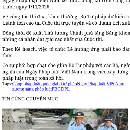
Ngày Pháp luật Việt Nam sẽ được đăng tải trên cổng t
trước ngày 1/11/2026.
Về công tác thi đua, khen thưởng, Bộ Tư pháp dự kiến t
thành tích cao tại Cuộc thi trực tuyến và có thành tích xu
Đồng thời đề xuất Thủ tướng Chính phủ tặng Bằng khen đ
những cá nhân đạt giải cao nhất của Cuộc thi.
Theo Kế hoạch, việc tổ chức Lễ hưởng ứng phải bảo đảm 
thức.
Có sự phối hợp chặt chẽ giữa Bộ Tư pháp với các Bộ, ngà
nghĩa của Ngày Pháp luật Việt Nam trong việc xây dựng
pháp luật trong toàn xã hội.
Tags:
Cổng pháp luật quốc gia
bộ tư pháp
Ngày Pháp luật Việt Nam
gương sáng pháp luật
PBGDPL
TIN CÙNG CHUYÊN MỤC