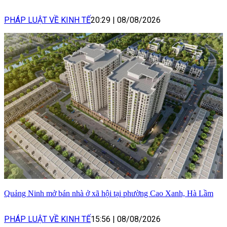
PHÁP LUẬT VỀ KINH TẾ
20:29
|
08/08/2026
Quảng Ninh mở bán nhà ở xã hội tại phường Cao Xanh, Hà Lầm
PHÁP LUẬT VỀ KINH TẾ
15:56
|
08/08/2026