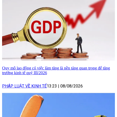
Quy mô lao động có việc làm tăng là nền tảng quan trọng để tăng
trưởng kinh tế quý III/2026
PHÁP LUẬT VỀ KINH TẾ
13:23
|
08/08/2026