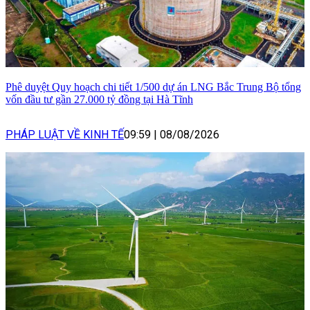
Phê duyệt Quy hoạch chi tiết 1/500 dự án LNG Bắc Trung Bộ tổng
vốn đầu tư gần 27.000 tỷ đồng tại Hà Tĩnh
PHÁP LUẬT VỀ KINH TẾ
09:59
|
08/08/2026