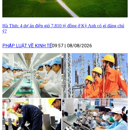
Hà Tĩnh: 4 dự án điện gió 7.810 tỷ đồng ở Kỳ Anh có gì đáng chú
ý?
PHÁP LUẬT VỀ KINH TẾ
09:57
|
08/08/2026