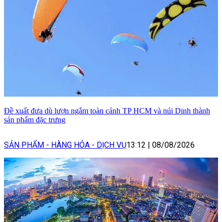
Đề xuất đưa dù lượn ngắm toàn cảnh TP HCM và núi Dinh thành
sản phẩm đặc trưng
SẢN PHẨM - HÀNG HÓA - DỊCH VỤ
13:12
|
08/08/2026