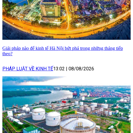
Giải pháp nào để kinh tế Hà Nội bứt phá trong những tháng tiếp
theo?
PHÁP LUẬT VỀ KINH TẾ
13:02
|
08/08/2026